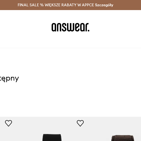
szczędzaj z Answear Club >
FINAL SALE % WIĘKSZE RABATY W APPCE
Dostawa nawet w 24h >
Szczegóły
News
stępny