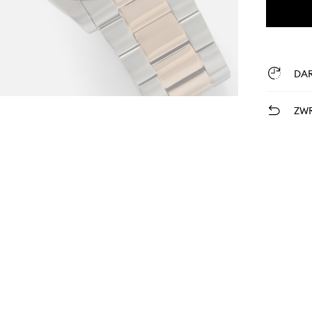
DA
ZWR