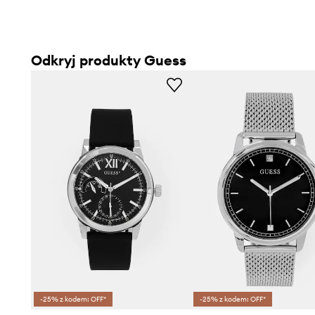
Odkryj produkty Guess
-25% z kodem: OFF*
-25% z kodem: OFF*