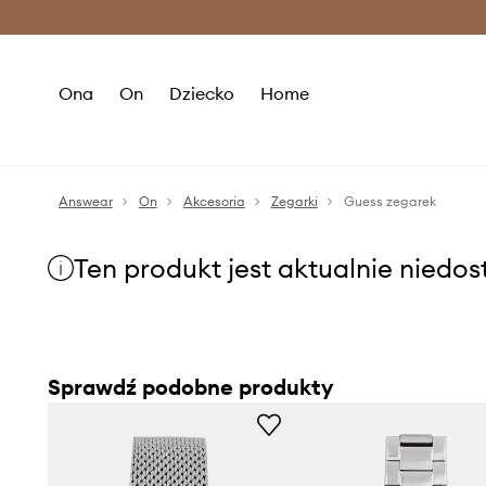
Premium Fashion Benefits >
O
Ona
On
Dziecko
Home
Answear
On
Akcesoria
Zegarki
Guess zegarek
Ten produkt jest aktualnie niedo
Sprawdź podobne produkty