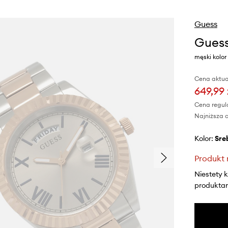
Guess
Guess
męski kolo
Cena aktua
649,99 
Cena regul
Najniższa c
Kolor:
sr
Produkt 
Niestety 
produktami