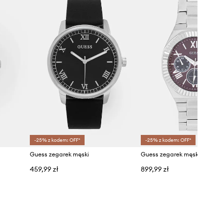
-25% z kodem: OFF*
-25% z kodem: OFF*
Guess zegarek męski
Guess zegarek męski
459,99 zł
899,99 zł