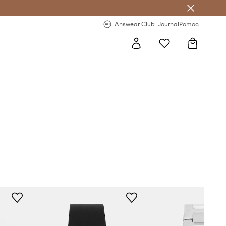
letter >
Regularne nowości >
Answear Club
Journal
Pomoc