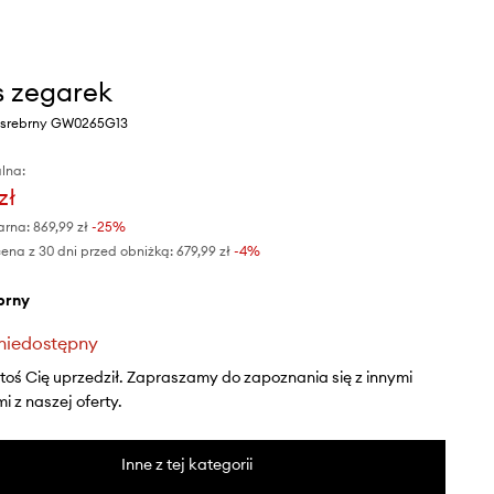
 zegarek
r srebrny GW0265G13
lna:
zł
arna:
869,99 zł
-25%
ena z 30 dni przed obniżką:
679,99 zł
 -4%
ebrny
niedostępny
ktoś Cię uprzedził. Zapraszamy do zapoznania się z innymi
 z naszej oferty.
Inne z tej kategorii