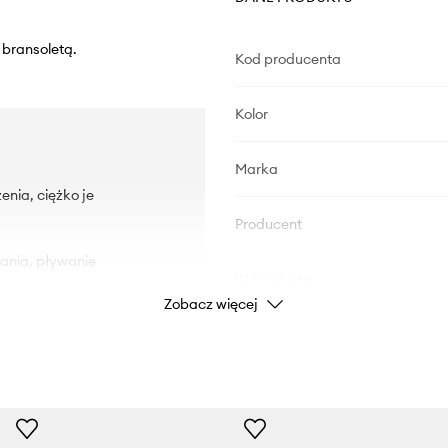
 bransoletą.
Kod producenta
Kolor
Marka
enia, ciężko je
Producent
ania, pływanie
ID Produktu
Zobacz więcej