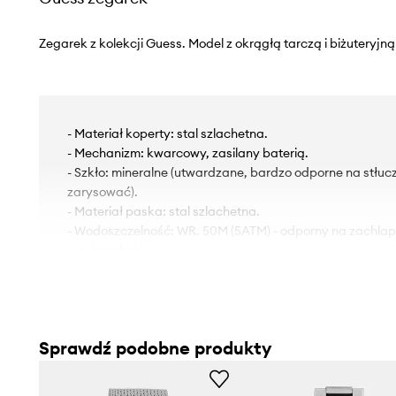
Zegarek z kolekcji Guess. Model z okrągłą tarczą i biżuteryjną
- Materiał koperty: stal szlachetna.
- Mechanizm: kwarcowy, zasilany baterią.
- Szkło: mineralne (utwardzane, bardzo odporne na stłucz
zarysować).
- Materiał paska: stal szlachetna.
- Wodoszczelność: WR. 50M (5ATM) - odporny na zachlap
powierzchniowe.
- Posiada datownik.
- Model zapakowany w pudełko firmowe.
- Szerokość paska: 20 mm.
- Grubość koperty: 8 mm.
Sprawdź podobne produkty
- Szerokość koperty: 31 mm.