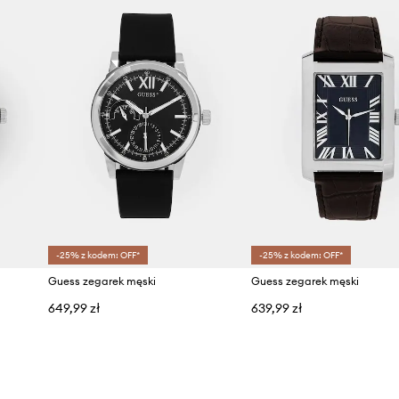
-25% z kodem: OFF*
-25% z kodem: OFF*
Guess zegarek męski
Guess zegarek męski
649,99 zł
639,99 zł