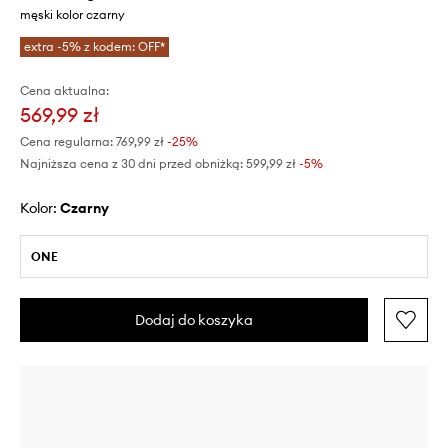
męski kolor czarny
extra -5% z kodem: OFF*
Cena aktualna:
569,99 zł
Cena regularna:
769,99 zł
-25%
Najniższa cena z 30 dni przed obniżką:
599,99 zł
 -5%
Kolor:
czarny
ONE
Dodaj do koszyka