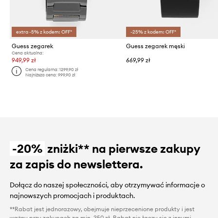
extra -5% z kodem: OFF*
-25% z kodem: OFF*
Guess zegarek
Guess zegarek męski
Cena aktualna:
949,99 zł
669,99 zł
Cena regularna:
1299,90 zł
Najniższa cena:
999,90 zł
-20%
zniżki** na pierwsze zakupy
za zapis do newslettera.
Dołącz do naszej społeczności, aby otrzymywać informacje o
najnowszych promocjach i produktach.
**Rabat jest jednorazowy, obejmuje nieprzecenione produkty i jest
ważny przy zakupach za min. 350 zł. Rabat nie łączy się z innymi