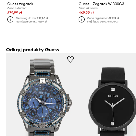
Guess zegarek
Guess - Zegarek W1300G3
Cena aktualna:
Cena aktualna:
679,99 zł
469,99 zł
Cena regularna:
999,90 zł
Cena regularna:
599,99 zł
Najniższa cena:
799,99 zł
Najniższa cena:
489,99 zł
Odkryj produkty Guess