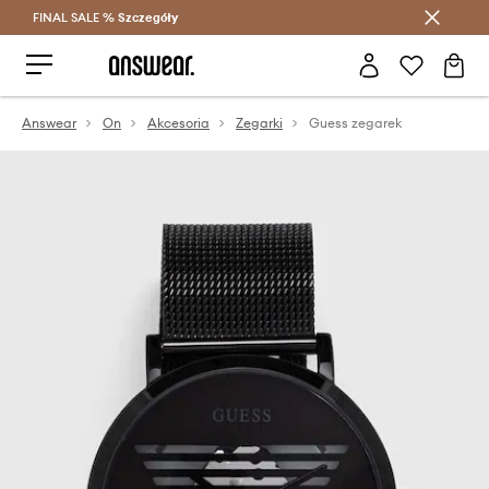
FINAL SALE %
Szczegóły
Oszczędzaj z Answear Club >
Answear
On
Akcesoria
Zegarki
Guess zegarek