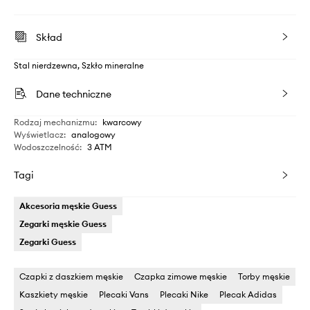
Skład
Stal nierdzewna, Szkło mineralne
Dane techniczne
Rodzaj mechanizmu
:
kwarcowy
Wyświetlacz
:
analogowy
Wodoszczelność
:
3 ATM
Tagi
Akcesoria męskie Guess
Zegarki męskie Guess
Zegarki Guess
Czapki z daszkiem męskie
Czapka zimowe męskie
Torby męskie
Kaszkiety męskie
Plecaki Vans
Plecaki Nike
Plecak Adidas