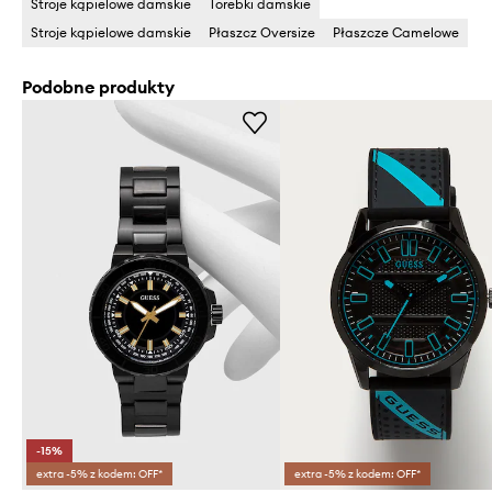
Stroje kąpielowe damskie
Torebki damskie
Stroje kąpielowe damskie
Płaszcz Oversize
Płaszcze Camelowe
Podobne produkty
-15%
extra -5% z kodem: OFF*
extra -5% z kodem: OFF*