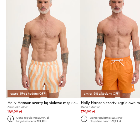
extra -5% z kodem: OFF*
extra -5% z kodem: OFF*
Helly Hansen szorty kąpielowe męskie NEWPORT
Cena aktualna:
Cena aktualna:
189,99 zł
179,99 zł
Cena regularna:
229,99 zł
Cena regularna:
229,99 zł
Najniższa cena:
199,99 zł
Najniższa cena:
189,99 zł