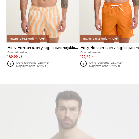
extra -5% z kodem: OFF*
extra -5% z kodem: OFF*
Helly Hansen szorty kąpielowe męskie NEWPORT
Cena aktualna:
Cena aktualna:
189,99 zł
179,99 zł
Cena regularna:
229,99 zł
Cena regularna:
229,99 zł
Najniższa cena:
199,99 zł
Najniższa cena:
189,99 zł