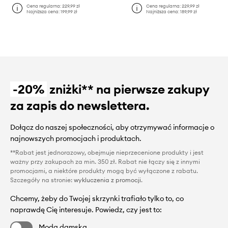
Cena regularna:
229,99 zł
Cena regularna:
229,99 zł
Najniższa cena:
199,99 zł
Najniższa cena:
189,99 zł
-20%
zniżki** na pierwsze zakupy
za zapis do newslettera.
Dołącz do naszej społeczności, aby otrzymywać informacje o
najnowszych promocjach i produktach.
**Rabat jest jednorazowy, obejmuje nieprzecenione produkty i jest
ważny przy zakupach za min. 350 zł. Rabat nie łączy się z innymi
promocjami, a niektóre produkty mogą być wyłączone z rabatu.
Szczegóły na stronie:
wykluczenia z promocji
.
Chcemy, żeby do Twojej skrzynki trafiało tylko to, co
naprawdę Cię interesuje. Powiedz, czy jest to:
Moda damska