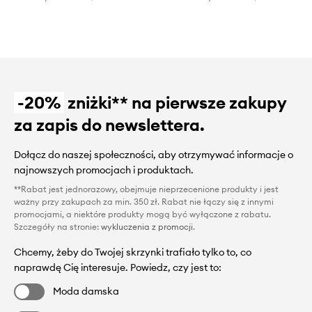
-20%
zniżki** na pierwsze zakupy
za zapis do newslettera.
Dołącz do naszej społeczności, aby otrzymywać informacje o
najnowszych promocjach i produktach.
**Rabat jest jednorazowy, obejmuje nieprzecenione produkty i jest
ważny przy zakupach za min. 350 zł. Rabat nie łączy się z innymi
promocjami, a niektóre produkty mogą być wyłączone z rabatu.
Szczegóły na stronie:
wykluczenia z promocji
.
Chcemy, żeby do Twojej skrzynki trafiało tylko to, co
naprawdę Cię interesuje. Powiedz, czy jest to:
Moda damska