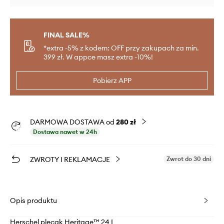
FINAL SALE%
*extra -5% z kodem: OFF przy zakupach za min.
399 zł. W appce masz extra -10%!
Pobierz APP
DARMOWA DOSTAWA od
280 zł
Dostawa nawet w 24h
ZWROTY I REKLAMACJE
Zwrot do 30 dni
Opis produktu
Herschel plecak Heritage™ 24 L