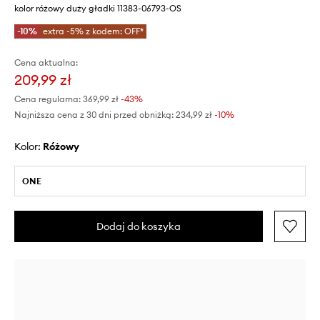
kolor różowy duży gładki 11383-06793-OS
-10%
extra -5% z kodem: OFF*
Cena aktualna:
209,99 zł
Cena regularna:
369,99 zł
-43%
Najniższa cena z 30 dni przed obniżką:
234,99 zł
 -10%
Kolor:
różowy
ONE
Dodaj do koszyka