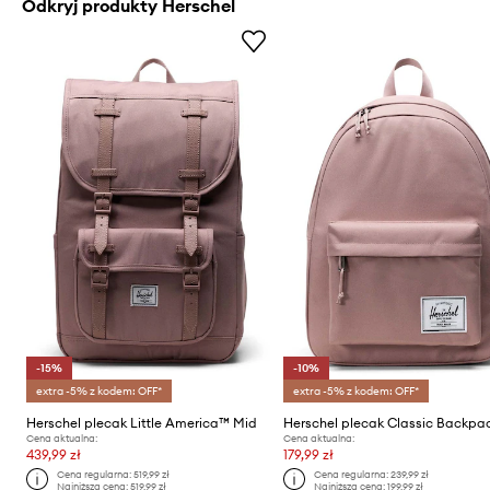
Odkryj produkty Herschel
-15%
-10%
extra -5% z kodem: OFF*
extra -5% z kodem: OFF*
Herschel plecak Little America™ Mid
Herschel plecak Classic Backpa
Cena aktualna:
Cena aktualna:
439,99 zł
179,99 zł
Cena regularna:
519,99 zł
Cena regularna:
239,99 zł
Najniższa cena:
519,99 zł
Najniższa cena:
199,99 zł