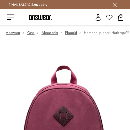
FINAL SALE %
Szczegóły
Oszczędzaj z Answear Club >
Answear
Ona
Akcesoria
Plecaki
Herschel plecak Heritage™ 