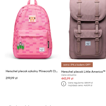
extra -5% z kodem: OFF*
Herschel plecak szkolny Minecraft Classic™
Herschel plecak Little America™
Cena aktualna:
299,99 zł
443,99 zł
Cena regularna:
589,99 zł
Najniższa cena:
469,99 zł