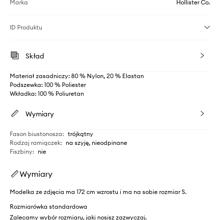
Marka
Hollister Co.
ID Produktu
Skład
Materiał zasadniczy: 80 % Nylon, 20 % Elastan
Podszewka: 100 % Poliester
Wkładka: 100 % Poliuretan
Wymiary
Fason biustonosza
:
trójkątny
Rodzaj ramiączek
:
na szyję, nieodpinane
Fiszbiny
:
nie
Wymiary
Modelka ze zdjęcia ma 172 cm wzrostu i ma na sobie rozmiar S.
Rozmiarówka standardowa
Zalecamy wybór rozmiaru, jaki nosisz zazwyczaj.