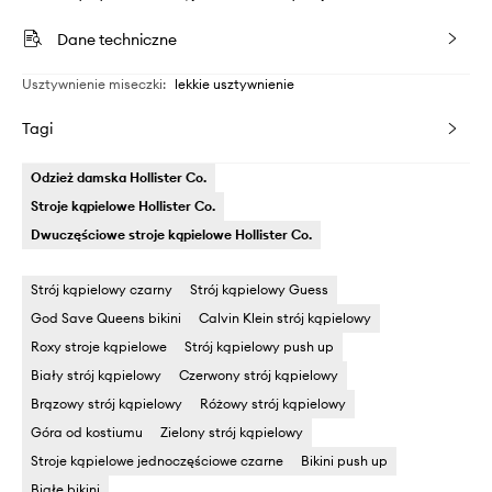
Dane techniczne
Usztywnienie miseczki
:
lekkie usztywnienie
Tagi
Odzież damska Hollister Co.
Stroje kąpielowe Hollister Co.
Dwuczęściowe stroje kąpielowe Hollister Co.
Strój kąpielowy czarny
Strój kąpielowy Guess
God Save Queens bikini
Calvin Klein strój kąpielowy
Roxy stroje kąpielowe
Strój kąpielowy push up
Biały strój kąpielowy
Czerwony strój kąpielowy
Brązowy strój kąpielowy
Różowy strój kąpielowy
Góra od kostiumu
Zielony strój kąpielowy
Stroje kąpielowe jednoczęściowe czarne
Bikini push up
Białe bikini