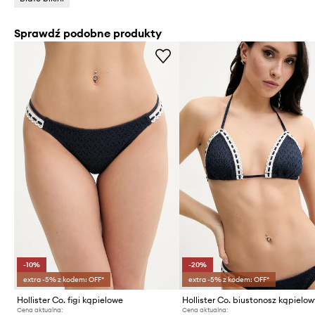
Sprawdź podobne produkty
-10%
-20%
extra -5% z kodem: OFF*
extra -5% z kodem: OFF*
Hollister Co. figi kąpielowe
Hollister Co. biustonosz kąpielo
Cena aktualna:
Cena aktualna: