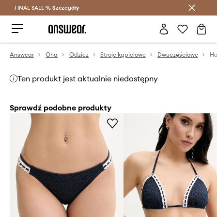
FINAL SALE %
Szczegóły
Oszczędzaj z Answear Club >
Answear
Ona
Odzież
Stroje kąpielowe
Dwuczęściowe
Ho
Ten produkt jest aktualnie niedostępny
Sprawdź podobne produkty