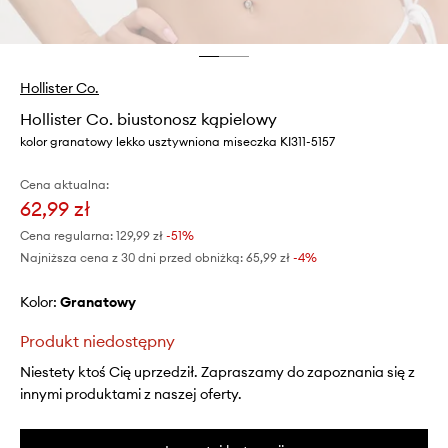
Hollister Co.
Hollister Co. biustonosz kąpielowy
kolor granatowy lekko usztywniona miseczka KI311-5157
Cena aktualna:
62,99 zł
Cena regularna:
129,99 zł
-51%
Najniższa cena z 30 dni przed obniżką:
65,99 zł
 -4%
Kolor:
granatowy
Produkt niedostępny
Niestety ktoś Cię uprzedził. Zapraszamy do zapoznania się z
innymi produktami z naszej oferty.