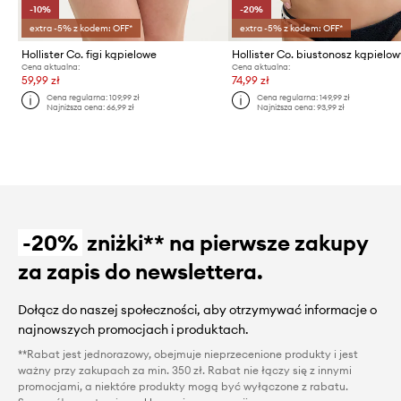
-10%
-20%
extra -5% z kodem: OFF*
extra -5% z kodem: OFF*
Hollister Co. figi kąpielowe
Hollister Co. biustonosz kąpielo
Cena aktualna:
Cena aktualna:
59,99 zł
74,99 zł
Cena regularna:
109,99 zł
Cena regularna:
149,99 zł
Najniższa cena:
66,99 zł
Najniższa cena:
93,99 zł
-20%
zniżki** na pierwsze zakupy
za zapis do newslettera.
Dołącz do naszej społeczności, aby otrzymywać informacje o
najnowszych promocjach i produktach.
**Rabat jest jednorazowy, obejmuje nieprzecenione produkty i jest
ważny przy zakupach za min. 350 zł. Rabat nie łączy się z innymi
promocjami, a niektóre produkty mogą być wyłączone z rabatu.