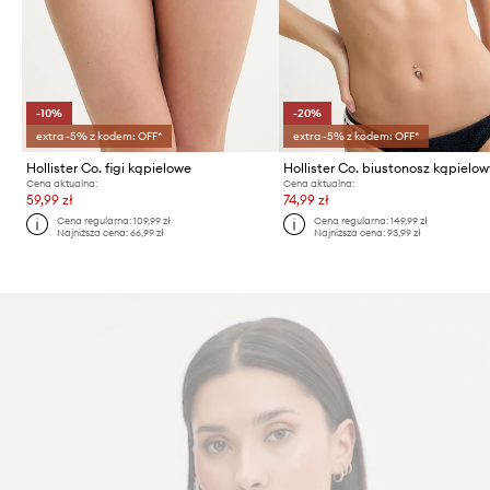
-10%
-20%
extra -5% z kodem: OFF*
extra -5% z kodem: OFF*
Hollister Co. figi kąpielowe
Hollister Co. biustonosz kąpielo
Cena aktualna:
Cena aktualna:
59,99 zł
74,99 zł
Cena regularna:
109,99 zł
Cena regularna:
149,99 zł
Najniższa cena:
66,99 zł
Najniższa cena:
93,99 zł