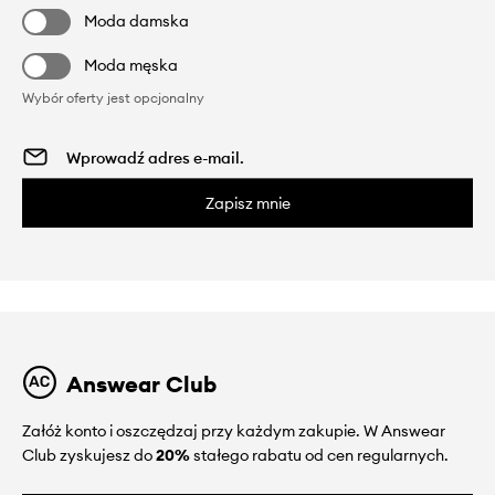
Moda damska
Moda męska
Wybór oferty jest opcjonalny
Zapisz mnie
Answear Club
Załóż konto i oszczędzaj przy każdym zakupie. W Answear
Club zyskujesz do
20%
stałego rabatu od cen regularnych.