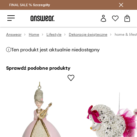
FINAL SALE %
Szczegóły
Oszczędzaj z Answear Club >
Answear
Home
Lifestyle
Dekoracje świąteczne
Ten produkt jest aktualnie niedostępny
Sprawdź podobne produkty