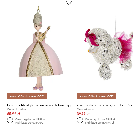
extra -5% z kodem: OFF*
extra -5% z kodem: OFF*
home & lifestyle zawieszka dekoracyjna
Cena aktualna:
Cena aktualna:
65,99 zł
39,99 zł
Cena regularna:
99,99 zł
Cena regularna:
59,99 zł
Najniższa cena:
67,99 zł
Najniższa cena:
41,99 zł