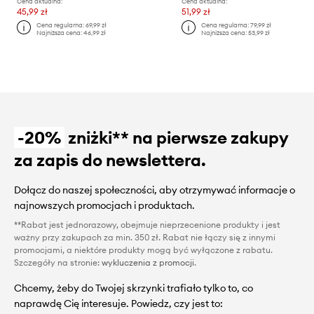
Cena aktualna:
Cena aktualna:
45,99 zł
51,99 zł
Cena regularna:
69,99 zł
Cena regularna:
79,99 zł
Najniższa cena:
46,99 zł
Najniższa cena:
53,99 zł
-20%
zniżki** na pierwsze zakupy
za zapis do newslettera.
Dołącz do naszej społeczności, aby otrzymywać informacje o
najnowszych promocjach i produktach.
**Rabat jest jednorazowy, obejmuje nieprzecenione produkty i jest
ważny przy zakupach za min. 350 zł. Rabat nie łączy się z innymi
promocjami, a niektóre produkty mogą być wyłączone z rabatu.
Szczegóły na stronie:
wykluczenia z promocji
.
Chcemy, żeby do Twojej skrzynki trafiało tylko to, co
naprawdę Cię interesuje. Powiedz, czy jest to: