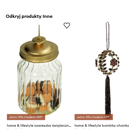
Odkryj produkty Inne
extra -5% z kodem: OFF*
extra -5% z kodem: OFF*
home & lifestyle zawieszka świąteczna 10,2 x 6,1 x 6,1 cm
home & lifestyle bombka choink