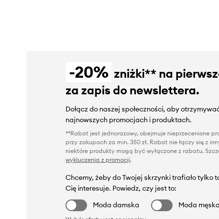
-20%
zniżki** na pierws
za zapis do newslettera.
Dołącz do naszej społeczności, aby otrzymywać
najnowszych promocjach i produktach.
**Rabat jest jednorazowy, obejmuje nieprzecenione pro
przy zakupach za min. 350 zł. Rabat nie łączy się z i
niektóre produkty mogą być wyłączone z rabatu. Szcze
wykluczenia z promocji
.
Chcemy, żeby do Twojej skrzynki trafiało tylko 
Cię interesuje. Powiedz, czy jest to:
Moda damska
Moda męsk