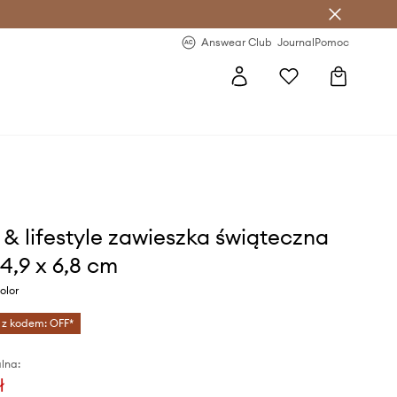
letter >
Regularne nowości >
Answear Club
Journal
Pomoc
& lifestyle zawieszka świąteczna
 4,9 x 6,8 cm
olor
 z kodem: OFF*
lna:
ł