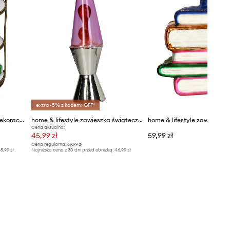
extra -5% z kodem: OFF*
home & lifestyle zawieszka dekoracyjna
home & lifestyle zawieszka świąteczna 11,4 x 5,7 x 6,4 cm
Cena aktualna:
45,99 zł
59,99 zł
Cena regularna:
69,99 zł
5,99 zł
Najniższa cena z 30 dni przed obniżką:
46,99 zł