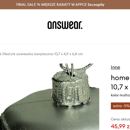
szczędzaj z Answear Club >
FINAL SALE % WIĘKSZE RABATY W APPCE
Dostawa nawet w 24h >
Szczegóły
News
 lifestyle zawieszka świąteczna 10,7 x 4,9 x 6,8 cm
Inne
home 
10,7 x
kolor multic
extra -5%
Cena aktua
45,99 z