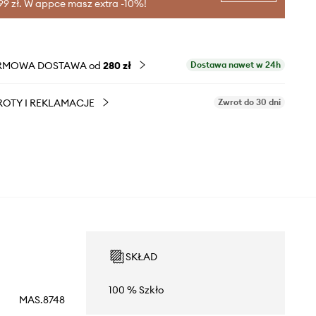
99 zł. W appce masz extra -10%!
RMOWA DOSTAWA od
280 zł
Dostawa nawet w 24h
OTY I REKLAMACJE
Zwrot do 30 dni
SKŁAD
100 % Szkło
MAS.8748