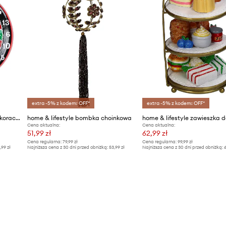
extra -5% z kodem: OFF*
extra -5% z kodem: OFF*
home & lifestyle zawieszka dekoracyjna
home & lifestyle bombka choinkowa
Cena aktualna:
Cena aktualna:
51,99 zł
62,99 zł
Cena regularna:
79,99 zł
Cena regularna:
99,99 zł
,99 zł
Najniższa cena z 30 dni przed obniżką:
53,99 zł
Najniższa cena z 30 dni przed obniżką:
6