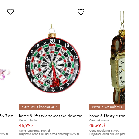
extra -5% z kodem: OFF*
extra -5% z kodem: OFF*
5 x 7 cm
home & lifestyle zawieszka dekoracyjna
Cena aktualna:
Cena aktualna:
45,99 zł
45,99 zł
Cena regularna:
69,99 zł
Cena regularna:
69,99 zł
9,99 zł
Najniższa cena z 30 dni przed obniżką:
46,99 zł
Najniższa cena z 30 dni przed obniżką