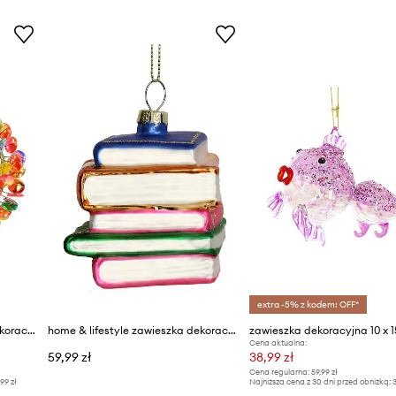
extra -5% z kodem: OFF*
home & lifestyle zawieszka dekoracyjna
home & lifestyle zawieszka dekoracyjna
zawieszka dekoracyjna 10 x 1
Cena aktualna:
59,99 zł
38,99 zł
Cena regularna:
59,99 zł
,99 zł
Najniższa cena z 30 dni przed obniżką:
3