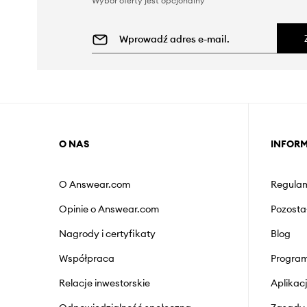
Wybór oferty jest opcjonalny
O NAS
INFOR
O Answear.com
Regulam
Opinie o Answear.com
Pozosta
Nagrody i certyfikaty
Blog
Współpraca
Program
Relacje inwestorskie
Aplika