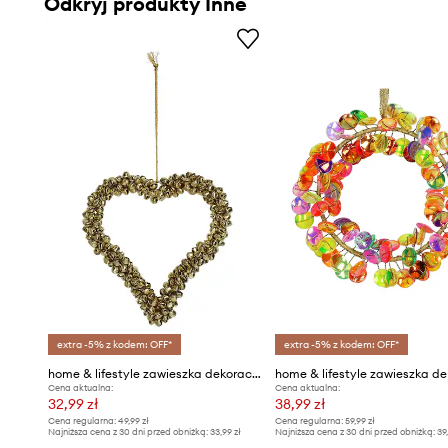
Odkryj produkty Inne
extra -5% z kodem: OFF*
extra -5% z kodem: OFF*
home & lifestyle zawieszka dekoracyjna
Cena aktualna:
Cena aktualna:
32,99 zł
38,99 zł
Cena regularna:
49,99 zł
Cena regularna:
59,99 zł
Najniższa cena z 30 dni przed obniżką:
33,99 zł
Najniższa cena z 30 dni przed obniżką:
39