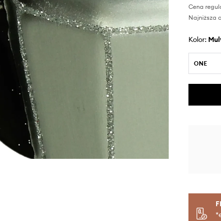
Cena regul
Najniższa c
Kolor:
mu
ONE
F
*