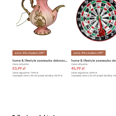
extra -5% z kodem: OFF*
extra -5% z kodem: OFF*
home & lifestyle zawieszka dekoracyjna
Cena aktualna:
Cena aktualna:
53,99 zł
45,99 zł
Cena regularna:
79,99 zł
Cena regularna:
69,99 zł
Najniższa cena z 30 dni przed obniżką:
55,99 zł
Najniższa cena z 30 dni przed obniżką:
46