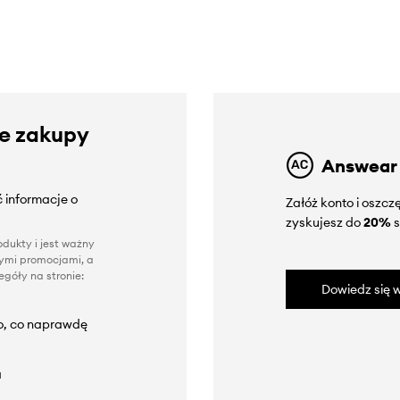
ze zakupy
Answear
 informacje o
Załóż konto i oszc
zyskujesz do
20%
s
dukty i jest ważny
nnymi promocjami, a
góły na stronie:
Dowiedz się w
to, co naprawdę
a