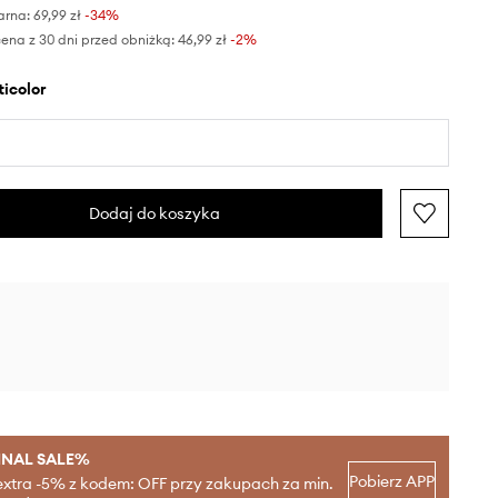
arna:
69,99 zł
-34%
ena z 30 dni przed obniżką:
46,99 zł
 -2%
lticolor
Dodaj do koszyka
INAL SALE%
Pobierz APP
extra -5% z kodem: OFF przy zakupach za min.