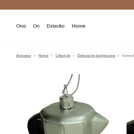
Premium Fashion Benefits >
O
Ona
On
Dziecko
Home
Answear
Home
Lifestyle
Dekoracje świąteczne
home &