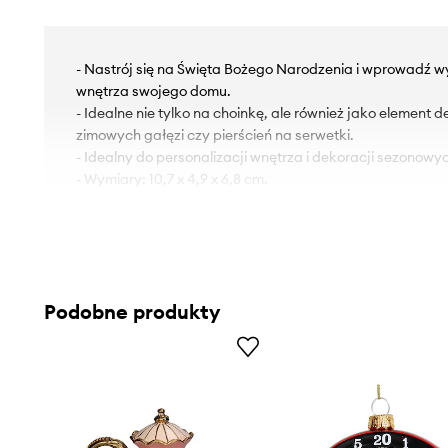
- Nastrój się na Święta Bożego Narodzenia i wprowadź 
wnętrza swojego domu.
- Idealne nie tylko na choinkę, ale również jako element d
zimowych gałęzi czy pierścień na serwetki.
- Idealny do personalizacji wnętrza i dekoracji sezonowy
- Wymiary: 10,7 x 4,9 x 6,8 cm.
Podobne produkty