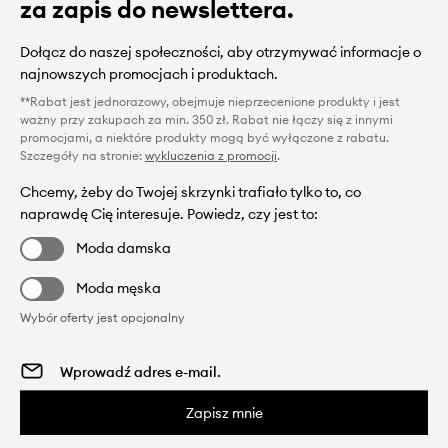
za zapis do newslettera.
Dołącz do naszej społeczności, aby otrzymywać informacje o
najnowszych promocjach i produktach.
**Rabat jest jednorazowy, obejmuje nieprzecenione produkty i jest
ważny przy zakupach za min. 350 zł. Rabat nie łączy się z innymi
promocjami, a niektóre produkty mogą być wyłączone z rabatu.
Szczegóły na stronie:
wykluczenia z promocji
.
Chcemy, żeby do Twojej skrzynki trafiało tylko to, co
naprawdę Cię interesuje. Powiedz, czy jest to:
Moda damska
Moda męska
Wybór oferty jest opcjonalny
Zapisz mnie