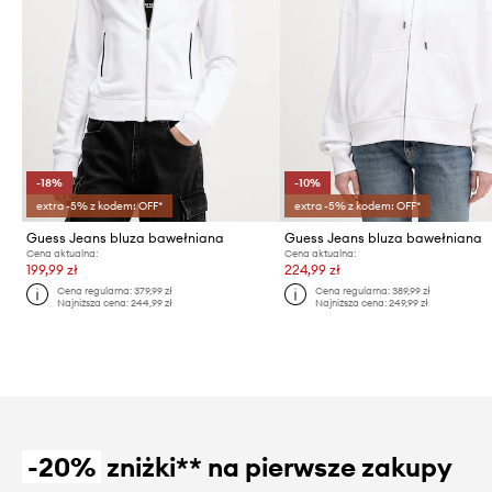
-18%
-10%
extra -5% z kodem: OFF*
extra -5% z kodem: OFF*
Guess Jeans bluza bawełniana
Guess Jeans bluza bawełniana
Cena aktualna:
Cena aktualna:
199,99 zł
224,99 zł
Cena regularna:
379,99 zł
Cena regularna:
389,99 zł
Najniższa cena:
244,99 zł
Najniższa cena:
249,99 zł
-20%
zniżki** na pierwsze zakupy