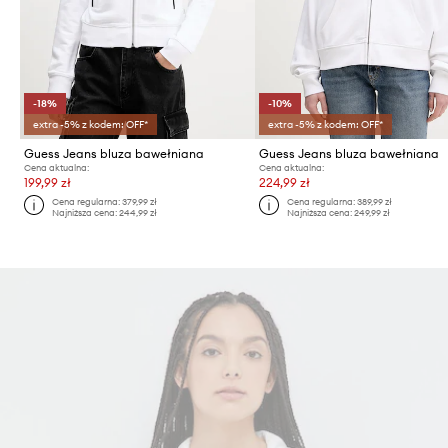
-18%
-10%
extra -5% z kodem: OFF*
extra -5% z kodem: OFF*
Guess Jeans bluza bawełniana
Guess Jeans bluza bawełniana
Cena aktualna:
Cena aktualna:
199,99 zł
224,99 zł
Cena regularna:
379,99 zł
Cena regularna:
389,99 zł
Najniższa cena:
244,99 zł
Najniższa cena:
249,99 zł