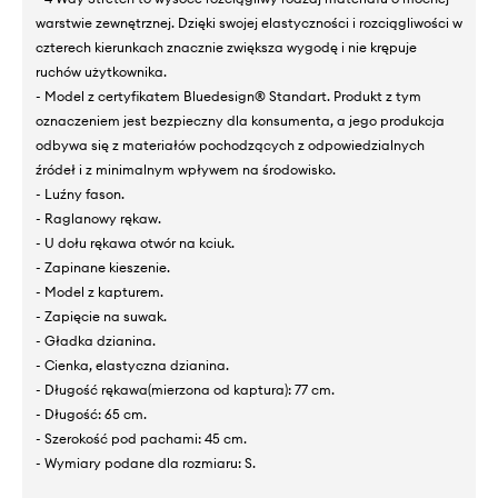
warstwie zewnętrznej. Dzięki swojej elastyczności i rozciągliwości w
czterech kierunkach znacznie zwiększa wygodę i nie krępuje
ruchów użytkownika.
- Model z certyfikatem Bluedesign® Standart. Produkt z tym
oznaczeniem jest bezpieczny dla konsumenta, a jego produkcja
odbywa się z materiałów pochodzących z odpowiedzialnych
źródeł i z minimalnym wpływem na środowisko.
- Luźny fason.
- Raglanowy rękaw.
- U dołu rękawa otwór na kciuk.
- Zapinane kieszenie.
- Model z kapturem.
- Zapięcie na suwak.
- Gładka dzianina.
- Cienka, elastyczna dzianina.
- Długość rękawa(mierzona od kaptura): 77 cm.
- Długość: 65 cm.
- Szerokość pod pachami: 45 cm.
- Wymiary podane dla rozmiaru: S.