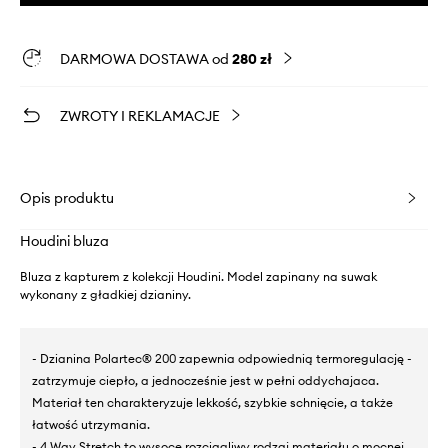
DARMOWA DOSTAWA od
280 zł
ZWROTY I REKLAMACJE
Opis produktu
Houdini bluza
Bluza z kapturem z kolekcji Houdini. Model zapinany na suwak
wykonany z gładkiej dzianiny.
- Dzianina Polartec® 200 zapewnia odpowiednią termoregulację -
zatrzymuje ciepło, a jednocześnie jest w pełni oddychajaca.
Materiał ten charakteryzuje lekkość, szybkie schnięcie, a także
łatwość utrzymania.
- 4 Way Stretch to wysoce rozciągliwy rodzaj materiału o mocnej