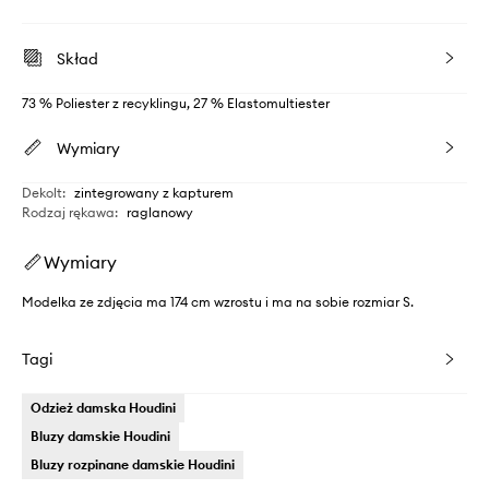
Skład
73 % Poliester z recyklingu, 27 % Elastomultiester
Wymiary
Dekolt
:
zintegrowany z kapturem
Rodzaj rękawa
:
raglanowy
Wymiary
Modelka ze zdjęcia ma 174 cm wzrostu i ma na sobie rozmiar S.
Tagi
Odzież damska Houdini
Bluzy damskie Houdini
Bluzy rozpinane damskie Houdini