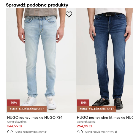
Sprawdź podobne produkty
-10%
-10%
extra -5% z kodem: OFF*
extra -5% z kodem: OFF*
HUGO jeansy męskie HUGO 734
Cena aktualna:
Cena aktualna:
344,99 zł
254,99 zł
Cena regularna:
599,99 zł
Cena regularna:
449,99 zł