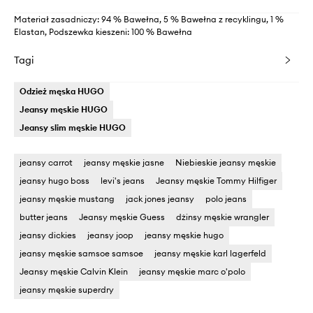
Materiał zasadniczy: 94 % Bawełna, 5 % Bawełna z recyklingu, 1 %
Elastan, Podszewka kieszeni: 100 % Bawełna
Tagi
Odzież męska HUGO
Jeansy męskie HUGO
Jeansy slim męskie HUGO
jeansy carrot
jeansy męskie jasne
Niebieskie jeansy męskie
jeansy hugo boss
levi's jeans
Jeansy męskie Tommy Hilfiger
jeansy męskie mustang
jack jones jeansy
polo jeans
butter jeans
Jeansy męskie Guess
dżinsy męskie wrangler
jeansy dickies
jeansy joop
jeansy męskie hugo
jeansy męskie samsoe samsoe
jeansy męskie karl lagerfeld
Jeansy męskie Calvin Klein
jeansy męskie marc o'polo
jeansy męskie superdry