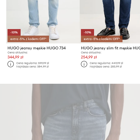
-10%
-10%
extra -5% z kodem: OFF*
extra -5% z kodem: OFF*
HUGO jeansy męskie HUGO 734
Cena aktualna:
Cena aktualna:
344,99 zł
254,99 zł
Cena regularna:
599,99 zł
Cena regularna:
449,99 zł
Najniższa cena:
384,99 zł
Najniższa cena:
283,99 zł