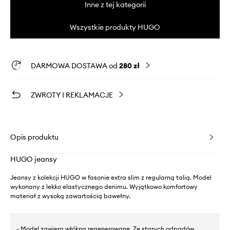
Inne z tej kategorii
Wszystkie produkty HUGO
DARMOWA DOSTAWA od
280 zł
ZWROTY I REKLAMACJE
Opis produktu
HUGO jeansy
Jeansy z kolekcji HUGO w fasonie extra slim z regularną talią. Model
wykonany z lekko elastycznego denimu. Wyjątkowo komfortowy
materiał z wysoką zawartością bawełny.
- Model zawiera włókna regenerowane. Ze starych odpadów