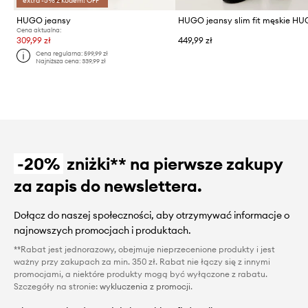
extra -5% z kodem: OFF*
HUGO jeansy
HUGO jeansy slim fit męskie H
Cena aktualna:
309,99 zł
449,99 zł
Cena regularna:
599,99 zł
Najniższa cena:
339,99 zł
-20%
zniżki** na pierwsze zakupy
za zapis do newslettera.
Dołącz do naszej społeczności, aby otrzymywać informacje o
najnowszych promocjach i produktach.
**Rabat jest jednorazowy, obejmuje nieprzecenione produkty i jest
ważny przy zakupach za min. 350 zł. Rabat nie łączy się z innymi
promocjami, a niektóre produkty mogą być wyłączone z rabatu.
Szczegóły na stronie:
wykluczenia z promocji
.