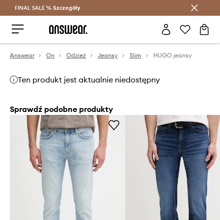
FINAL SALE %
Szczegóły
Oszczędzaj z Answear Club >
Answear
On
Odzież
Jeansy
Slim
HUGO jeansy
Ten produkt jest aktualnie niedostępny
Sprawdź podobne produkty