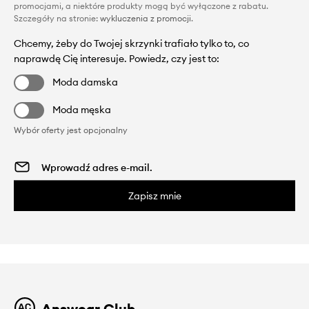
promocjami, a niektóre produkty mogą być wyłączone z rabatu.
Szczegóły na stronie:
wykluczenia z promocji
.
Chcemy, żeby do Twojej skrzynki trafiało tylko to, co
naprawdę Cię interesuje. Powiedz, czy jest to:
Moda damska
Moda męska
Wybór oferty jest opcjonalny
Zapisz mnie
Answear Club