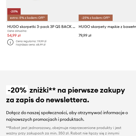
-20%
extra -5% z kodem: OFF*
-25% z kodem: OFF*
HUGO skarpetki 3-pack 3P QS BACK LABEL CC
Cena aktualna:
54,99 zł
79,99 zł
Cena regularna:
119,99 zł
Najniższa cena:
68,99 zł
-20%
zniżki** na pierwsze zakupy
za zapis do newslettera.
Dołącz do naszej społeczności, aby otrzymywać informacje o
najnowszych promocjach i produktach.
**Rabat jest jednorazowy, obejmuje nieprzecenione produkty i jest
ważny przy zakupach za min. 350 zł. Rabat nie łączy się z innymi