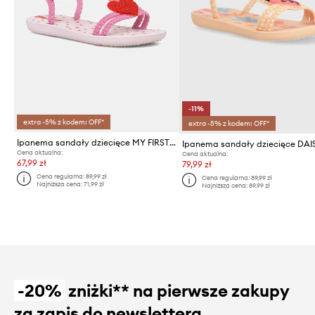
-11%
extra -5% z kodem: OFF*
extra -5% z kodem: OFF*
Ipanema sandały dziecięce MY FIRST IPANEMA BABY
Cena aktualna:
Cena aktualna:
67,99 zł
79,99 zł
Cena regularna:
89,99 zł
Cena regularna:
89,99 zł
Najniższa cena:
71,99 zł
Najniższa cena:
89,99 zł
-20%
zniżki** na pierwsze zakupy
za zapis do newslettera.