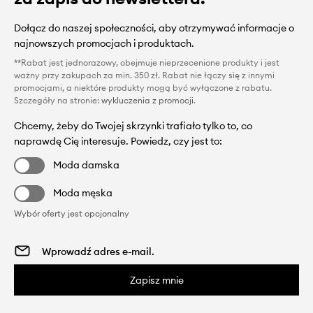
Dołącz do naszej społeczności, aby otrzymywać informacje o
najnowszych promocjach i produktach.
**Rabat jest jednorazowy, obejmuje nieprzecenione produkty i jest
ważny przy zakupach za min. 350 zł. Rabat nie łączy się z innymi
promocjami, a niektóre produkty mogą być wyłączone z rabatu.
Szczegóły na stronie:
wykluczenia z promocji
.
Chcemy, żeby do Twojej skrzynki trafiało tylko to, co
naprawdę Cię interesuje. Powiedz, czy jest to:
Moda damska
Moda męska
Wybór oferty jest opcjonalny
Zapisz mnie