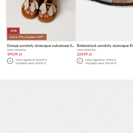
-21%
extra -5% z kodem: OFF*
Donsje sandały dziecięce nubukowe Iles Sky Sandals Bee
Cena aktualna:
Cena aktualna:
399,99 zł
229,99 zł
Cena regularna:
509,99 zł
Cena regularna:
319,99 zł
Najniższa cena:
509,99 zł
Najniższa cena:
244,99 zł