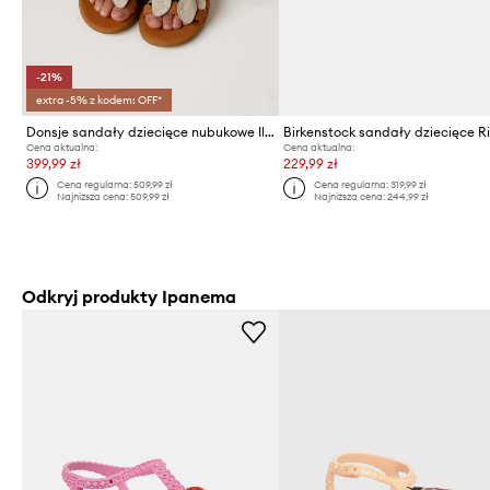
-21%
extra -5% z kodem: OFF*
Donsje sandały dziecięce nubukowe Iles Sky Sandals Bee
Cena aktualna:
Cena aktualna:
399,99 zł
229,99 zł
Cena regularna:
509,99 zł
Cena regularna:
319,99 zł
Najniższa cena:
509,99 zł
Najniższa cena:
244,99 zł
Odkryj produkty Ipanema