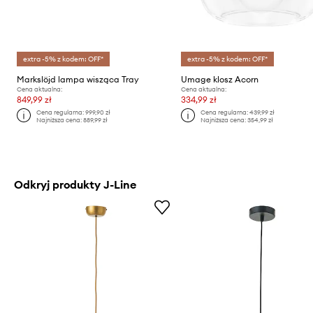
extra -5% z kodem: OFF*
extra -5% z kodem: OFF*
Markslöjd lampa wisząca Tray
Umage klosz Acorn
Cena aktualna:
Cena aktualna:
849,99 zł
334,99 zł
Cena regularna:
999,90 zł
Cena regularna:
439,99 zł
Najniższa cena:
889,99 zł
Najniższa cena:
354,99 zł
Odkryj produkty J-Line