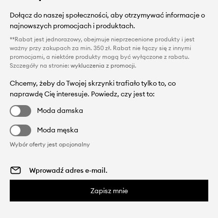
Dołącz do naszej społeczności, aby otrzymywać informacje o
najnowszych promocjach i produktach.
**Rabat jest jednorazowy, obejmuje nieprzecenione produkty i jest
ważny przy zakupach za min. 350 zł. Rabat nie łączy się z innymi
promocjami, a niektóre produkty mogą być wyłączone z rabatu.
Szczegóły na stronie:
wykluczenia z promocji
.
Chcemy, żeby do Twojej skrzynki trafiało tylko to, co
naprawdę Cię interesuje. Powiedz, czy jest to:
Moda damska
Moda męska
Wybór oferty jest opcjonalny
Zapisz mnie