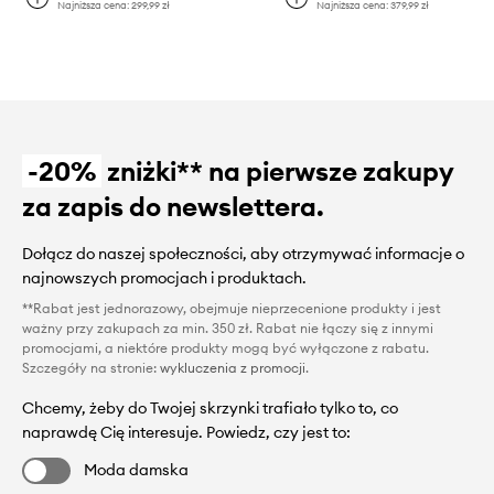
Najniższa cena:
299,99 zł
Najniższa cena:
379,99 zł
-20%
zniżki** na pierwsze zakupy
za zapis do newslettera.
Dołącz do naszej społeczności, aby otrzymywać informacje o
najnowszych promocjach i produktach.
**Rabat jest jednorazowy, obejmuje nieprzecenione produkty i jest
ważny przy zakupach za min. 350 zł. Rabat nie łączy się z innymi
promocjami, a niektóre produkty mogą być wyłączone z rabatu.
Szczegóły na stronie:
wykluczenia z promocji
.
Chcemy, żeby do Twojej skrzynki trafiało tylko to, co
naprawdę Cię interesuje. Powiedz, czy jest to:
Moda damska