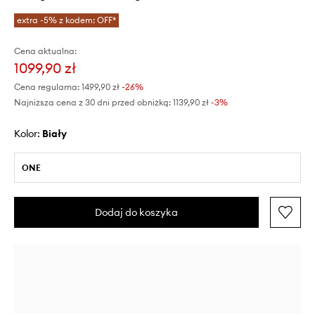
extra -5% z kodem: OFF*
Cena aktualna:
1099,90 zł
Cena regularna:
1499,90 zł
-26%
Najniższa cena z 30 dni przed obniżką:
1139,90 zł
 -3%
Kolor:
biały
ONE
Dodaj do koszyka