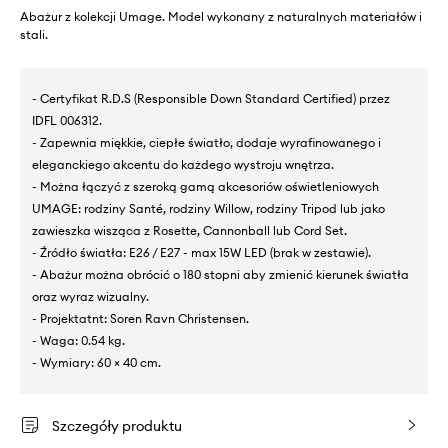
Abażur z kolekcji Umage. Model wykonany z naturalnych materiałów i
stali.
- Certyfikat R.D.S (Responsible Down Standard Certified) przez
IDFL 006312.
- Zapewnia miękkie, ciepłe światło, dodaje wyrafinowanego i
eleganckiego akcentu do każdego wystroju wnętrza.
- Można łączyć z szeroką gamą akcesoriów oświetleniowych
UMAGE: rodziny Santé, rodziny Willow, rodziny Tripod lub jako
zawieszka wisząca z Rosette, Cannonball lub Cord Set.
- Źródło światła: E26 / E27 - max 15W LED (brak w zestawie).
- Abażur można obrócić o 180 stopni aby zmienić kierunek światła
oraz wyraz wizualny.
- Projektatnt: Soren Ravn Christensen.
- Waga: 0.54 kg.
- Wymiary: 60 × 40 cm.
Szczegóły produktu