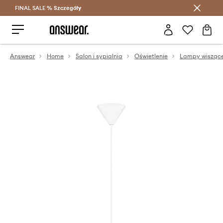
FINAL SALE %
Szczegóły
Oszczędzaj z Answear Club >
Answear
Home
Salon i sypialnia
Oświetlenie
Lampy wisząc