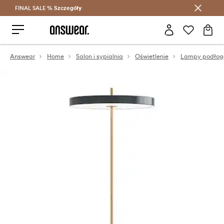
FINAL SALE %
Szczegóły
Oszczędzaj z Answear Club >
Answear
Home
Salon i sypialnia
Oświetlenie
Lampy podło