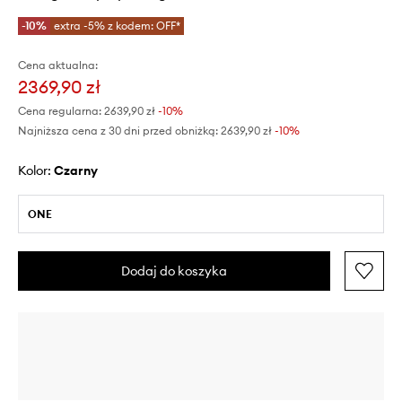
-10%
extra -5% z kodem: OFF*
Cena aktualna:
2369,90 zł
Cena regularna:
2639,90 zł
-10%
Najniższa cena z 30 dni przed obniżką:
2639,90 zł
 -10%
Kolor:
czarny
ONE
Dodaj do koszyka