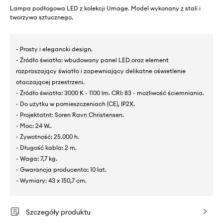
Lampa podłogowa LED z kolekcji Umage. Model wykonany z stali i
tworzywa sztucznego.
- Prosty i elegancki design.
- Źródło światła: wbudowany panel LED oraz element
rozpraszający światło i zapewniający delikatne oświetlenie
otaczającej przestrzeni.
- Źródło światła: 3000 K - 1100 lm. CRI: 83 - możliwość ściemniania.
- Do użytku w pomieszczeniach (CE), IP2X.
- Projektatnt: Soren Ravn Christensen.
- Moc: 24 W..
- Żywotność: 25.000 h.
- Długość kabla: 2 m.
- Waga: 7,7 kg.
- Gwarancja producenta: 10 lat.
- Wymiary: 43 x 150,7 cm.
Szczegóły produktu