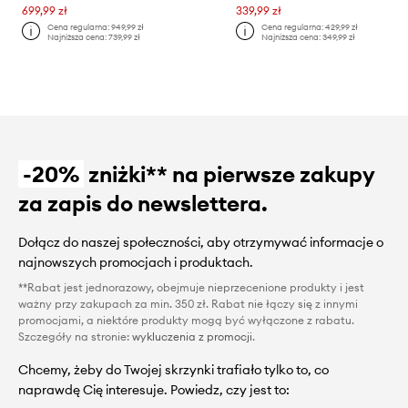
699,99 zł
339,99 zł
Cena regularna:
949,99 zł
Cena regularna:
429,99 zł
Najniższa cena:
739,99 zł
Najniższa cena:
349,99 zł
-20%
zniżki** na pierwsze zakupy
za zapis do newslettera.
Dołącz do naszej społeczności, aby otrzymywać informacje o
najnowszych promocjach i produktach.
**Rabat jest jednorazowy, obejmuje nieprzecenione produkty i jest
ważny przy zakupach za min. 350 zł. Rabat nie łączy się z innymi
promocjami, a niektóre produkty mogą być wyłączone z rabatu.
Szczegóły na stronie:
wykluczenia z promocji
.
Chcemy, żeby do Twojej skrzynki trafiało tylko to, co
naprawdę Cię interesuje. Powiedz, czy jest to: