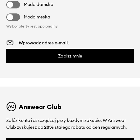
Moda damska
Moda męska
Wybór oferty jest opcjonalny
Zapisz mnie
Answear Club
Załóż konto i oszczędzaj przy każdym zakupie. W Answear
Club zyskujesz do
20%
stałego rabatu od cen regularnych.