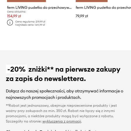
ferm LIVING pudełko do przechowywania Mist Box
Cena aktualna:
154,99 zł
79,99 zł
Cena regularna:
219,99 zł
Najniższa cena:
164,99 zł
-20%
zniżki** na pierwsze zakupy
za zapis do newslettera.
Dołącz do naszej społeczności, aby otrzymywać informacje o
najnowszych promocjach i produktach.
**Rabat jest jednorazowy, obejmuje nieprzecenione produkty i jest
ważny przy zakupach za min. 350 zł. Rabat nie łączy się z innymi
promocjami, a niektóre produkty mogą być wyłączone z rabatu.
Szczegóły na stronie:
wykluczenia z promocji
.