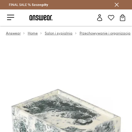
FINAL SALE %
Szczegóły
Oszczędzaj z Answear Club >
Answear
Home
Salon i sypialnia
Przechowywanie i organizacja