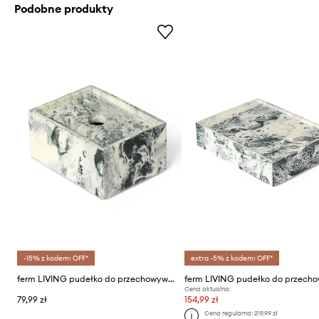
Podobne produkty
-15% z kodem: OFF*
extra -5% z kodem: OFF*
ferm LIVING pudełko do przechowywania Mist Box
Cena aktualna:
79,99 zł
154,99 zł
Cena regularna:
219,99 zł