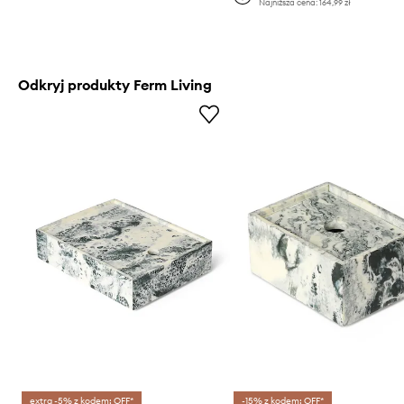
Najniższa cena:
164,99 zł
Odkryj produkty Ferm Living
extra -5% z kodem: OFF*
-15% z kodem: OFF*