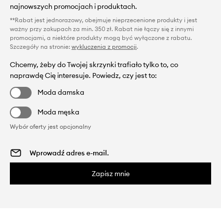
najnowszych promocjach i produktach.
**Rabat jest jednorazowy, obejmuje nieprzecenione produkty i jest
ważny przy zakupach za min. 350 zł. Rabat nie łączy się z innymi
promocjami, a niektóre produkty mogą być wyłączone z rabatu.
Szczegóły na stronie:
wykluczenia z promocji
.
Chcemy, żeby do Twojej skrzynki trafiało tylko to, co
naprawdę Cię interesuje. Powiedz, czy jest to:
Moda damska
Moda męska
Wybór oferty jest opcjonalny
Zapisz mnie