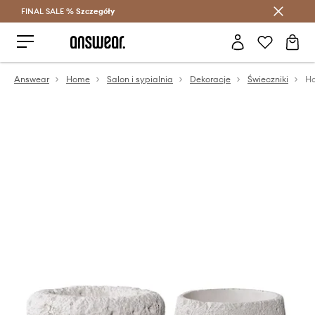
FINAL SALE %
Szczegóły
Oszczędzaj z Answear Club >
Answear
Home
Salon i sypialnia
Dekoracje
Świeczniki