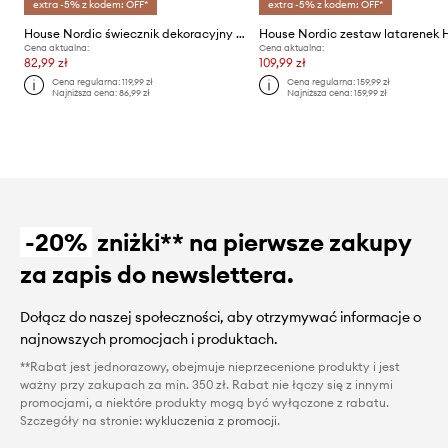
extra -5% z kodem: OFF*
extra -5% z kodem: OFF*
House Nordic świecznik dekoracyjny 2-pack
Cena aktualna:
Cena aktualna:
82,99 zł
109,99 zł
Cena regularna:
119,99 zł
Cena regularna:
159,99 zł
Najniższa cena:
86,99 zł
Najniższa cena:
159,99 zł
-20%
zniżki** na pierwsze zakupy
za zapis do newslettera.
Dołącz do naszej społeczności, aby otrzymywać informacje o
najnowszych promocjach i produktach.
**Rabat jest jednorazowy, obejmuje nieprzecenione produkty i jest
ważny przy zakupach za min. 350 zł. Rabat nie łączy się z innymi
promocjami, a niektóre produkty mogą być wyłączone z rabatu.
Szczegóły na stronie:
wykluczenia z promocji
.