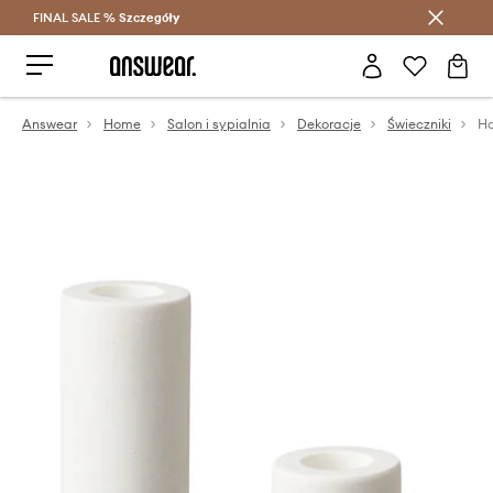
FINAL SALE %
Szczegóły
Oszczędzaj z Answear Club >
Answear
Home
Salon i sypialnia
Dekoracje
Świeczniki