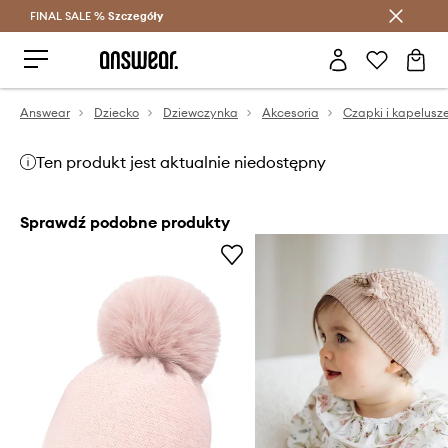
FINAL SALE %
Szczegóły
Oszczędzaj z Answear Club >
Answear
Dziecko
Dziewczynka
Akcesoria
Czapki i kapelusz
Ten produkt jest aktualnie niedostępny
Sprawdź podobne produkty