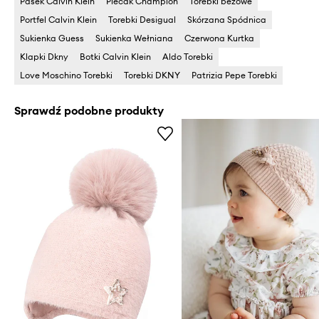
Pasek Calvin Klein
Plecak Champion
Torebki beżowe
Portfel Calvin Klein
Torebki Desigual
Skórzana Spódnica
Sukienka Guess
Sukienka Wełniana
Czerwona Kurtka
Klapki Dkny
Botki Calvin Klein
Aldo Torebki
Love Moschino Torebki
Torebki DKNY
Patrizia Pepe Torebki
Sprawdź podobne produkty