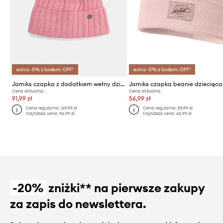
extra -5% z kodem: OFF*
extra -5% z kodem: OFF*
Jamiks czapka z dodatkiem wełny dziecięca BELIZE II
Cena aktualna:
Cena aktualna:
91,99 zł
56,99 zł
Cena regularna:
169,99 zł
Cena regularna:
89,99 zł
Najniższa cena:
96,99 zł
Najniższa cena:
62,99 zł
-20%
zniżki** na pierwsze zakupy
za zapis do newslettera.