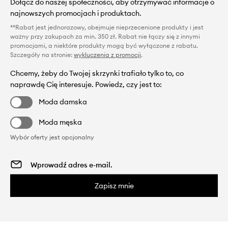
Dołącz do naszej społeczności, aby otrzymywać informacje o
najnowszych promocjach i produktach.
**Rabat jest jednorazowy, obejmuje nieprzecenione produkty i jest
ważny przy zakupach za min. 350 zł. Rabat nie łączy się z innymi
promocjami, a niektóre produkty mogą być wyłączone z rabatu.
Szczegóły na stronie:
wykluczenia z promocji
.
Chcemy, żeby do Twojej skrzynki trafiało tylko to, co
naprawdę Cię interesuje. Powiedz, czy jest to:
Moda damska
Moda męska
Wybór oferty jest opcjonalny
Zapisz mnie