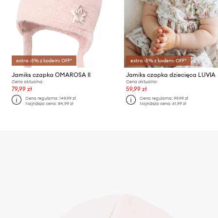
extra -5% z kodem: OFF*
extra -5% z kodem: OFF*
Jamiks czapka OMAROSA II
Jamiks czapka dziecięca LUVIA
Cena aktualna:
Cena aktualna:
79,99 zł
59,99 zł
Cena regularna:
149,99 zł
Cena regularna:
99,99 zł
Najniższa cena:
84,99 zł
Najniższa cena:
61,99 zł