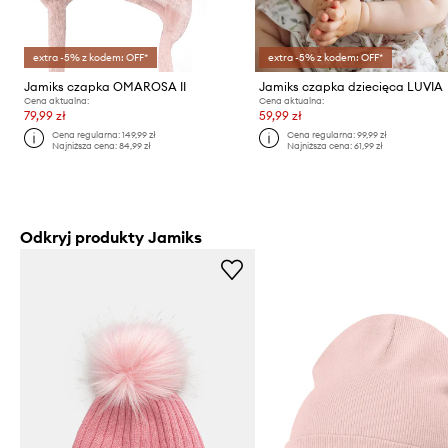
extra -5% z kodem: OFF*
extra -5% z kodem: OFF*
Jamiks czapka OMAROSA II
Jamiks czapka dziecięca LUVIA
Cena aktualna:
Cena aktualna:
79,99 zł
59,99 zł
Cena regularna:
149,99 zł
Cena regularna:
99,99 zł
Najniższa cena:
84,99 zł
Najniższa cena:
61,99 zł
Odkryj produkty Jamiks