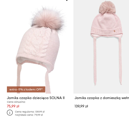
extra -5% z kodem: OFF*
Jamiks czapka dziecięca SOLNA II
Cena aktualna:
75,99 zł
139,99 zł
Cena regularna:
139,99 zł
Najniższa cena:
79,99 zł