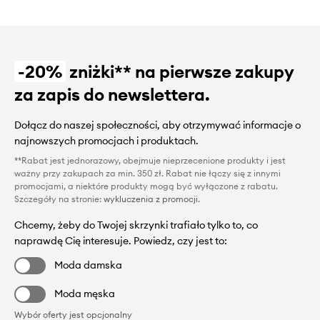
-20%
zniżki** na pierwsze zakupy
za zapis do newslettera.
Dołącz do naszej społeczności, aby otrzymywać informacje o
najnowszych promocjach i produktach.
**Rabat jest jednorazowy, obejmuje nieprzecenione produkty i jest
ważny przy zakupach za min. 350 zł. Rabat nie łączy się z innymi
promocjami, a niektóre produkty mogą być wyłączone z rabatu.
Szczegóły na stronie:
wykluczenia z promocji
.
Chcemy, żeby do Twojej skrzynki trafiało tylko to, co
naprawdę Cię interesuje. Powiedz, czy jest to:
Moda damska
Moda męska
Wybór oferty jest opcjonalny