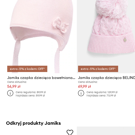
extra -5% z kodem: OFF*
extra -5% z kodem: OFF*
Jamiks czapka dziecięca bawełniana LAILA
Jamiks czapka dziecięca BELIN
Cena aktualna:
Cena aktualna:
56,99 zł
69,99 zł
Cena regularna:
89,99 zł
Cena regularna:
129,99 zł
Najniższa cena:
59,99 zł
Najniższa cena:
73,99 zł
Odkryj produkty Jamiks