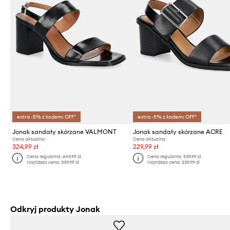
extra -5% z kodem: OFF*
extra -5% z kodem: OFF*
Jonak sandały skórzane VALMONT
Jonak sandały skórzane ACRE
Cena aktualna:
Cena aktualna:
324,99 zł
229,99 zł
Cena regularna:
649,99 zł
Cena regularna:
539,99 zł
Najniższa cena:
339,99 zł
Najniższa cena:
239,99 zł
Odkryj produkty Jonak