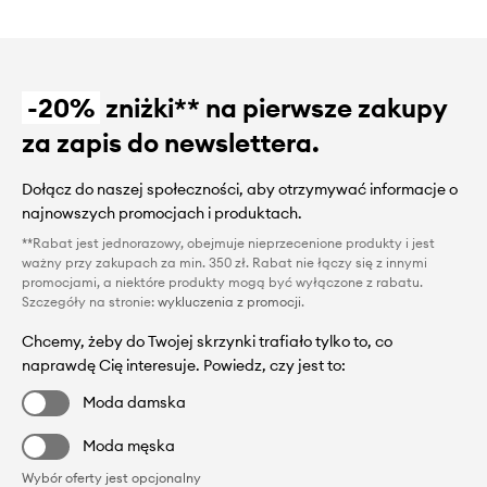
-20%
zniżki** na pierwsze zakupy
za zapis do newslettera.
Dołącz do naszej społeczności, aby otrzymywać informacje o
najnowszych promocjach i produktach.
**Rabat jest jednorazowy, obejmuje nieprzecenione produkty i jest
ważny przy zakupach za min. 350 zł. Rabat nie łączy się z innymi
promocjami, a niektóre produkty mogą być wyłączone z rabatu.
Szczegóły na stronie:
wykluczenia z promocji
.
Chcemy, żeby do Twojej skrzynki trafiało tylko to, co
naprawdę Cię interesuje. Powiedz, czy jest to:
Moda damska
Moda męska
Wybór oferty jest opcjonalny