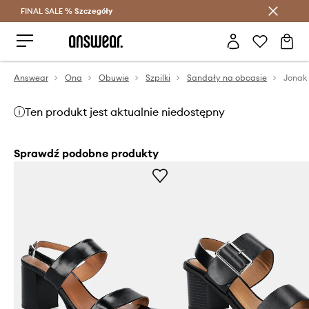
FINAL SALE %
Szczegóły
Oszczędzaj z Answear Club >
Answear
Ona
Obuwie
Szpilki
Sandały na obcasie
Jonak
Ten produkt jest aktualnie niedostępny
Sprawdź podobne produkty