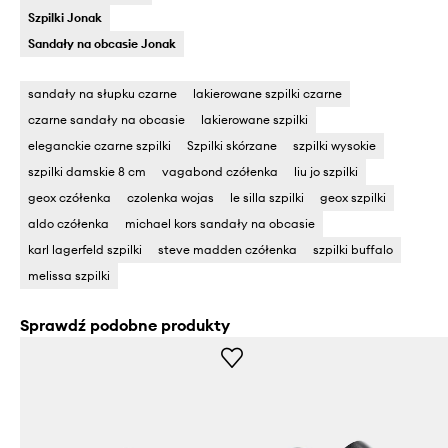
Szpilki Jonak
Sandały na obcasie Jonak
sandały na słupku czarne
lakierowane szpilki czarne
czarne sandały na obcasie
lakierowane szpilki
eleganckie czarne szpilki
Szpilki skórzane
szpilki wysokie
szpilki damskie 8 cm
vagabond czółenka
liu jo szpilki
geox czółenka
czolenka wojas
le silla szpilki
geox szpilki
aldo czółenka
michael kors sandały na obcasie
karl lagerfeld szpilki
steve madden czółenka
szpilki buffalo
melissa szpilki
Sprawdź podobne produkty