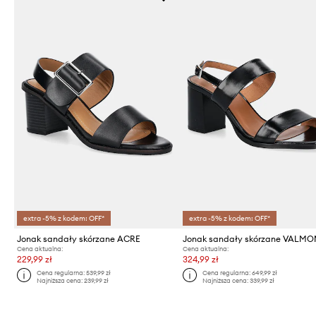
extra -5% z kodem: OFF*
extra -5% z kodem: OFF*
Jonak sandały skórzane ACRE
Jonak sandały skórzane VALM
Cena aktualna:
Cena aktualna:
229,99 zł
324,99 zł
Cena regularna:
539,99 zł
Cena regularna:
649,99 zł
Najniższa cena:
239,99 zł
Najniższa cena:
339,99 zł