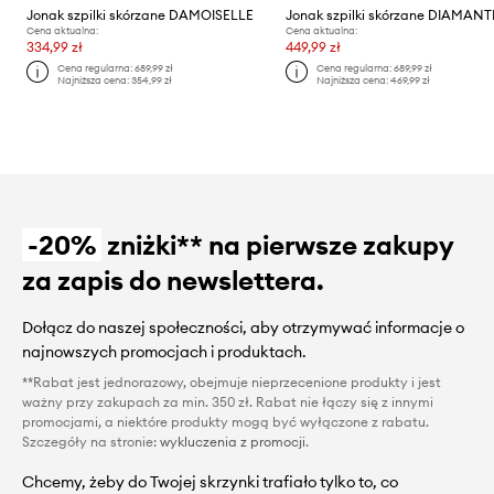
Jonak szpilki skórzane DAMOISELLE
Cena aktualna:
Cena aktualna:
334,99 zł
449,99 zł
Cena regularna:
689,99 zł
Cena regularna:
689,99 zł
Najniższa cena:
354,99 zł
Najniższa cena:
469,99 zł
-20%
zniżki** na pierwsze zakupy
za zapis do newslettera.
Dołącz do naszej społeczności, aby otrzymywać informacje o
najnowszych promocjach i produktach.
**Rabat jest jednorazowy, obejmuje nieprzecenione produkty i jest
ważny przy zakupach za min. 350 zł. Rabat nie łączy się z innymi
promocjami, a niektóre produkty mogą być wyłączone z rabatu.
Szczegóły na stronie:
wykluczenia z promocji
.
Chcemy, żeby do Twojej skrzynki trafiało tylko to, co