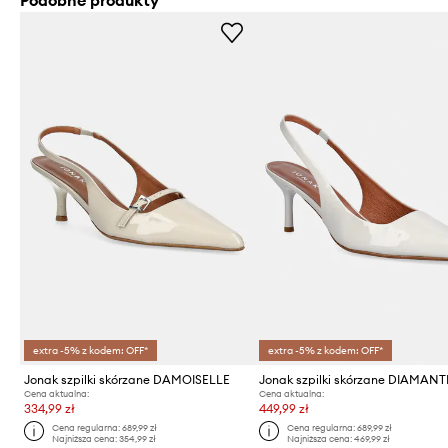
Podobne produkty
extra -5% z kodem: OFF*
extra -5% z kodem: OFF*
Jonak szpilki skórzane DAMOISELLE
Cena aktualna:
Cena aktualna:
334,99 zł
449,99 zł
Cena regularna:
689,99 zł
Cena regularna:
689,99 zł
Najniższa cena:
354,99 zł
Najniższa cena:
469,99 zł