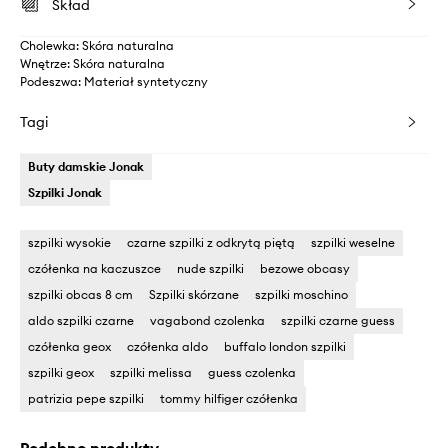
Skład
Cholewka: Skóra naturalna
Wnętrze: Skóra naturalna
Podeszwa: Materiał syntetyczny
Tagi
Buty damskie Jonak
Szpilki Jonak
szpilki wysokie
czarne szpilki z odkrytą piętą
szpilki weselne
czółenka na kaczuszce
nude szpilki
bezowe obcasy
szpilki obcas 8 cm
Szpilki skórzane
szpilki moschino
aldo szpilki czarne
vagabond czolenka
szpilki czarne guess
czółenka geox
czółenka aldo
buffalo london szpilki
szpilki geox
szpilki melissa
guess czolenka
patrizia pepe szpilki
tommy hilfiger czółenka