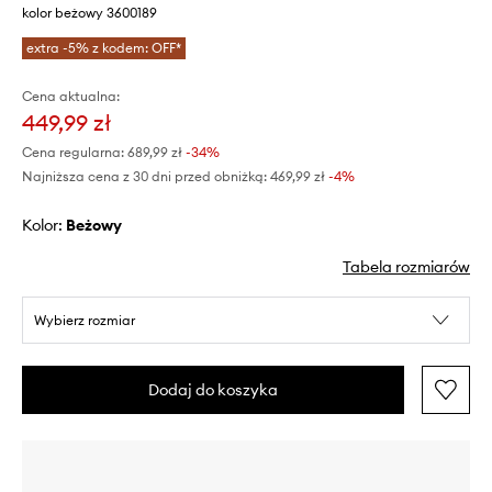
kolor beżowy 3600189
extra -5% z kodem: OFF*
Cena aktualna:
449,99 zł
Cena regularna:
689,99 zł
-34%
Najniższa cena z 30 dni przed obniżką:
469,99 zł
 -4%
Kolor:
beżowy
Tabela rozmiarów
Wybierz rozmiar
Dodaj do koszyka