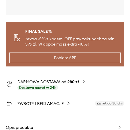
FINAL SALE%
*extra -5% z kodem: OFF przy zakupach za min.
399 zł. W appce masz extra -10%!
Pobierz APP
DARMOWA DOSTAWA od
280 zł
Dostawa nawet w 24h
ZWROTY I REKLAMACJE
Zwrot do 30 dni
Opis produktu