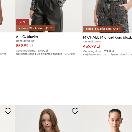
-20%
extra -5% z kodem: OFF*
extra -5% z kodem: OFF*
A.L.C. bluzka
MICHAEL Michael Kors bluz
Cena aktualna:
Cena aktualna:
859,99 zł
469,99 zł
Cena regularna:
1699,90 zł
Cena regularna:
879,99 zł
9,99 zł
Najniższa cena z 30 dni przed obniżką:
1079,90 zł
Najniższa cena z 30 dni przed obniżką:
5