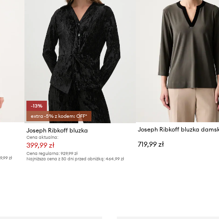
-13%
extra -5% z kodem: OFF*
Joseph Ribkoff bluzka dams
Joseph Ribkoff bluzka
Cena aktualna:
719,99 zł
399,99 zł
Cena regularna:
929,99 zł
9,99 zł
Najniższa cena z 30 dni przed obniżką:
464,99 zł