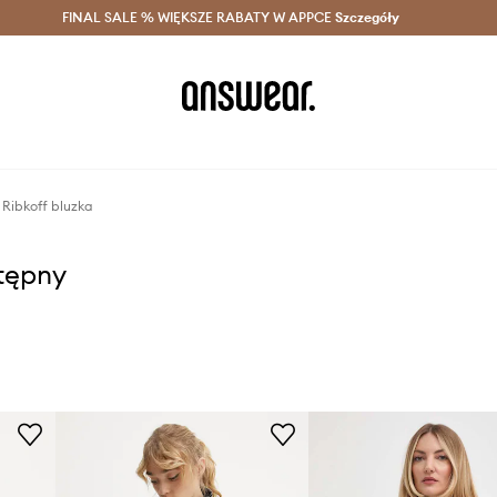
szczędzaj z Answear Club >
FINAL SALE % WIĘKSZE RABATY W APPCE
Dostawa nawet w 24h >
Szczegóły
News
Ribkoff bluzka
stępny