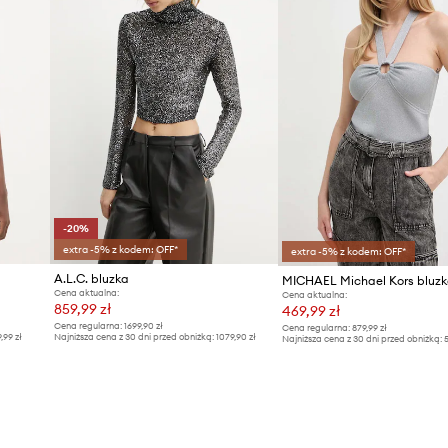
-20%
extra -5% z kodem: OFF*
extra -5% z kodem: OFF*
A.L.C. bluzka
MICHAEL Michael Kors bluz
Cena aktualna:
Cena aktualna:
859,99 zł
469,99 zł
Cena regularna:
1699,90 zł
Cena regularna:
879,99 zł
9,99 zł
Najniższa cena z 30 dni przed obniżką:
1079,90 zł
Najniższa cena z 30 dni przed obniżką:
5