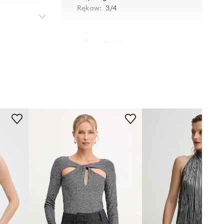
Rękaw
:
3/4
WYMIARY
Modelka ze zdjęcia ma 177 cm
wzrostu i ma na sobie rozmiar 36.
Rozmiarówka standardowa
Zalecamy wybór rozmiaru, jaki nosisz
zazwyczaj.
Tabela rozmiarów