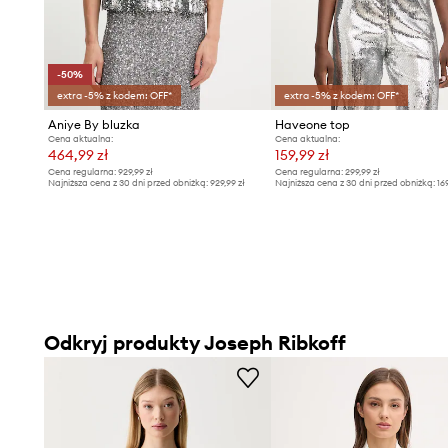
-50%
extra -5% z kodem: OFF*
extra -5% z kodem: OFF*
Aniye By bluzka
Haveone top
Cena aktualna:
Cena aktualna:
464,99 zł
159,99 zł
Cena regularna:
929,99 zł
Cena regularna:
299,99 zł
Najniższa cena z 30 dni przed obniżką:
929,99 zł
Najniższa cena z 30 dni przed obniżką:
16
Odkryj produkty Joseph Ribkoff