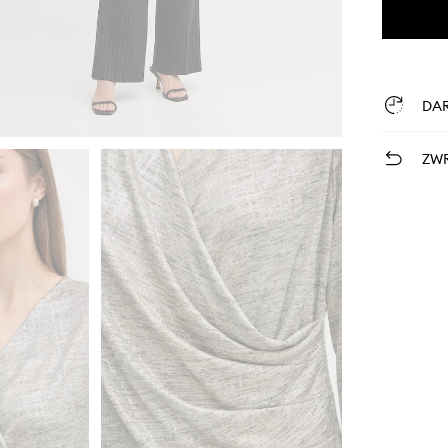
DA
ZWR