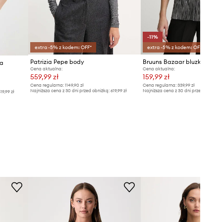
-11%
extra -5% z kodem: OFF*
extra -5% z kodem: OFF*
Patrizia Pepe body
ka
Cena aktualna:
Cena aktualna:
559,99 zł
159,99 zł
Cena regularna:
1149,90 zł
Cena regularna:
339,99 zł
Najniższa cena z 30 dni przed obniżką:
619,99 zł
Najniższa cena z 30 dni przed obniżką
19,99 zł