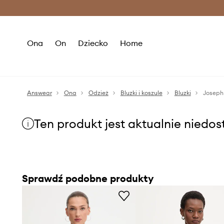
Premium Fashion Benefits >
O
Ona
On
Dziecko
Home
Answear
Ona
Odzież
Bluzki i koszule
Bluzki
Joseph 
Ten produkt jest aktualnie niedo
Sprawdź podobne produkty