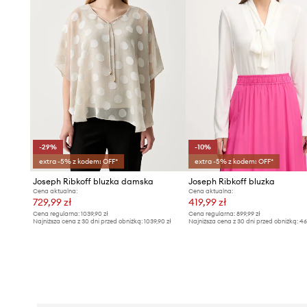
-29%
-10%
extra -5% z kodem: OFF*
extra -5% z kodem: OFF*
Joseph Ribkoff bluzka damska
Joseph Ribkoff bluzka
Cena aktualna:
Cena aktualna:
729,99 zł
419,99 zł
Cena regularna:
1039,90 zł
Cena regularna:
899,99 zł
Najniższa cena z 30 dni przed obniżką:
1039,90 zł
Najniższa cena z 30 dni przed obniżką:
46