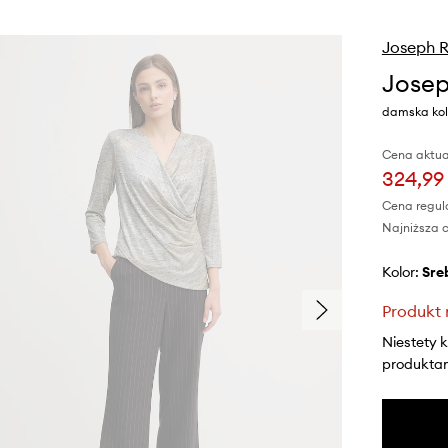
Joseph R
Josep
damska kol
Cena aktua
324,99 
Cena regul
Najniższa c
Kolor:
sr
Produkt 
Niestety 
produktami