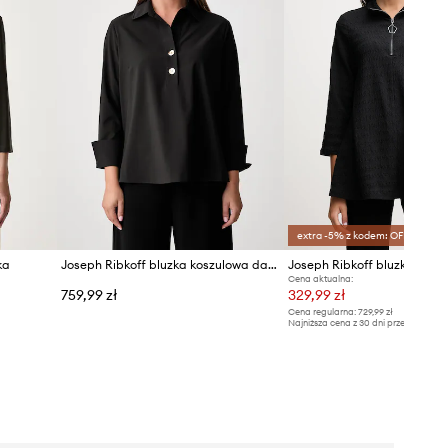
extra -5% z kodem: OFF*
ka
Joseph Ribkoff bluzka koszulowa damska
Joseph Ribkoff bluzka
Cena aktualna:
759,99 zł
329,99 zł
Cena regularna:
729,99 zł
Najniższa cena z 30 dni przed obniżką