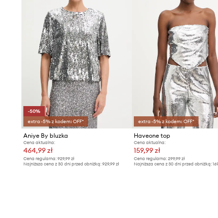
-50%
extra -5% z kodem: OFF*
extra -5% z kodem: OFF*
Aniye By bluzka
Haveone top
Cena aktualna:
Cena aktualna:
464,99 zł
159,99 zł
Cena regularna:
929,99 zł
Cena regularna:
299,99 zł
Najniższa cena z 30 dni przed obniżką:
929,99 zł
Najniższa cena z 30 dni przed obniżką:
16