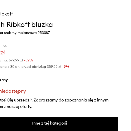
ibkoff
h Ribkoff bluzka
or srebrny melanżowa 253087
lna:
zł
arna:
679,99 zł
-52%
ena z 30 dni przed obniżką:
359,99 zł
 -9%
ebrny
niedostępny
ktoś Cię uprzedził. Zapraszamy do zapoznania się z innymi
 z naszej oferty.
Inne z tej kategorii