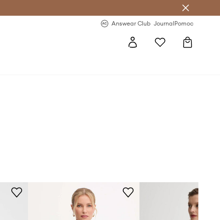
letter >
Regularne nowości >
Answear Club
Journal
Pomoc