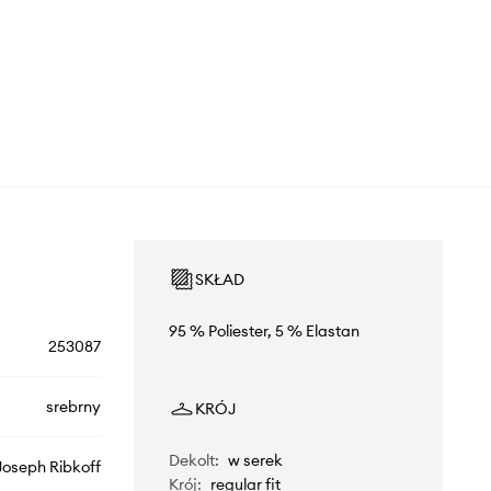
SKŁAD
95 % Poliester, 5 % Elastan
253087
srebrny
KRÓJ
Dekolt
:
w serek
Joseph Ribkoff
Krój
:
regular fit