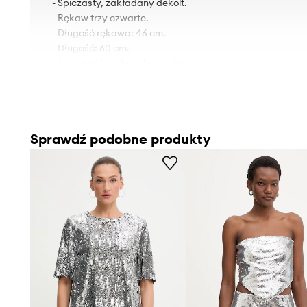
- Spiczasty, zakładany dekolt.
- Rękaw trzy czwarte.
- Długość rękawa: 46 cm.
- Długość: 60 cm.
- Szerokość pod pachami: 48 cm.
- Wymiary podane dla rozmiaru: 36.
Sprawdź podobne produkty