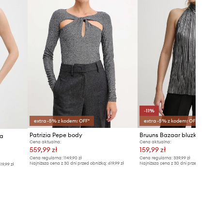
-11%
extra -5% z kodem: OFF*
extra -5% z kodem: OFF*
Patrizia Pepe body
ka
Cena aktualna:
Cena aktualna:
559,99 zł
159,99 zł
Cena regularna:
1149,90 zł
Cena regularna:
339,99 zł
Najniższa cena z 30 dni przed obniżką:
619,99 zł
Najniższa cena z 30 dni przed obniżką
19,99 zł