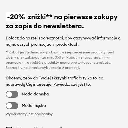
-20%
zniżki** na pierwsze zakupy
za zapis do newslettera.
Dołącz do naszej społeczności, aby otrzymywać informacje o
najnowszych promocjach i produktach.
**Rabat jest jednorazowy, obejmuje nieprzecenione produkty i jest
ważny przy zakupach za min. 350 zł. Rabat nie łączy się z innymi
promocjami, a niektóre produkty mogą być wyłączone z rabatu.
Szczegóły na stronie:
wykluczenia z promocji
.
Chcemy, żeby do Twojej skrzynki trafiało tylko to, co
naprawdę Cię interesuje. Powiedz, czy jest to:
Moda damska
Moda męska
Wybór oferty jest opcjonalny