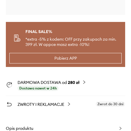
FINAL SALE%
*extra -5% z kodem: OFF przy zakupach za min.
399 zł. W appce masz extra -10%!
Pobierz APP
DARMOWA DOSTAWA od
280 zł
Dostawa nawet w 24h
ZWROTY I REKLAMACJE
Zwrot do 30 dni
Opis produktu