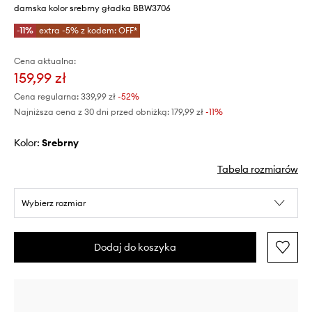
damska kolor srebrny gładka BBW3706
-11%
extra -5% z kodem: OFF*
Cena aktualna:
159,99 zł
Cena regularna:
339,99 zł
-52%
Najniższa cena z 30 dni przed obniżką:
179,99 zł
 -11%
Kolor:
srebrny
Tabela rozmiarów
Wybierz rozmiar
Dodaj do koszyka