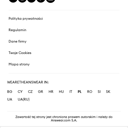
Polityka prywatności
Regulamin
Dane firmy
Twoje Cookies
Mapa strony
WEARETHEANSWEAR IN:
BG
CY
CZ
GR
HR
HU
IT
PL
RO
SI
SK
UA
UA(RU)
Zawartość tej strony jest chroniona prawem autorskim i należy do
Answear.com S.A.