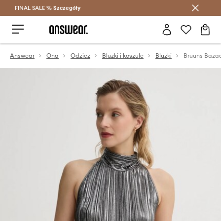
FINAL SALE %
Szczegóły
Oszczędzaj z Answear Club >
Answear
Ona
Odzież
Bluzki i koszule
Bluzki