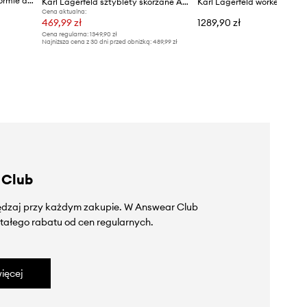
Karl Lagerfeld botki na platformie damskie skórzane Kyla
Karl Lagerfeld sztyblety skórzane ASTRAGON
Cena aktualna:
469,99 zł
1289,90 zł
Cena regularna:
1349,90 zł
Najniższa cena z 30 dni przed obniżką:
489,99 zł
 Club
zędzaj przy każdym zakupie. W Answear Club
tałego rabatu od cen regularnych.
ięcej