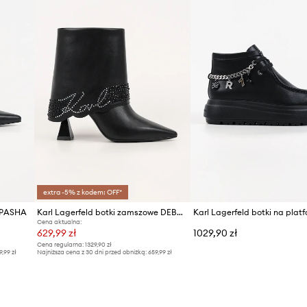
Marka
Producent
ID Produktu
extra -5% z kodem: OFF*
e PASHA
Karl Lagerfeld botki zamszowe DEBUT II
Cena aktualna:
629,99 zł
1029,90 zł
Cena regularna:
1329,90 zł
9,99 zł
Najniższa cena z 30 dni przed obniżką:
659,99 zł