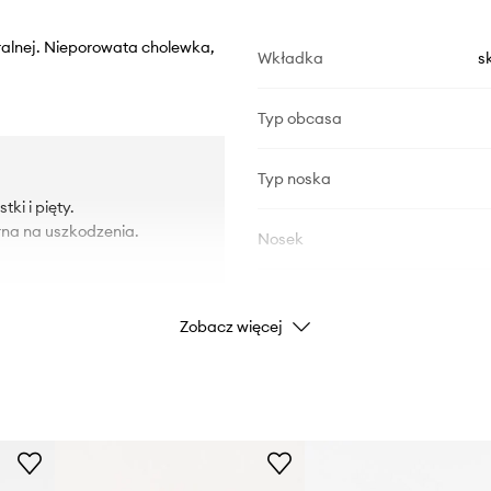
uralnej. Nieporowata cholewka,
Wkładka
s
Typ obcasa
Typ noska
ki i pięty.
na na uszkodzenia.
Nosek
DANE PRODUKTU
Zobacz więcej
Kod producenta
Kolor