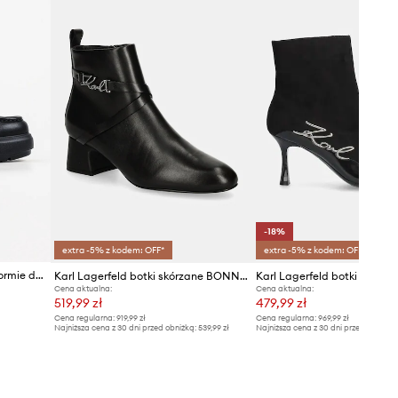
Karl Lagerfeld
-18%
extra -5% z kodem: OFF*
extra -5% z kodem: OFF*
Karl Lagerfeld botki na platformie damskie skórzane Katya
Karl Lagerfeld botki skórzane BONNIE
Cena aktualna:
Cena aktualna:
519,99 zł
479,99 zł
Cena regularna:
919,99 zł
Cena regularna:
969,99 zł
Najniższa cena z 30 dni przed obniżką:
539,99 zł
Najniższa cena z 30 dni przed obniżką