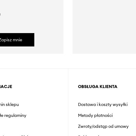
a
Zapisz mnie
MACJE
OBSŁUGA KLIENTA
in sklepu
Dostawa i koszty wysyłki
łe regulaminy
Metody płatności
Zwroty/odstąp od umowy