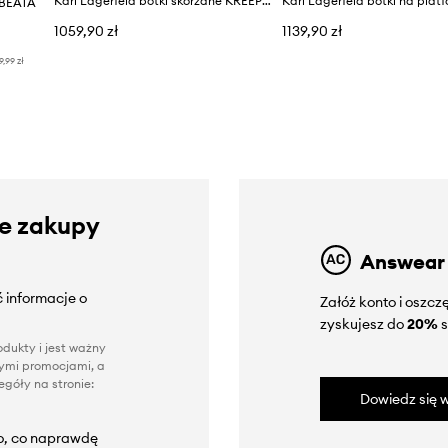
Karl Lagerfeld botki skórzane KREEPER LO
e BEATA
1059,90 zł
1139,90 zł
9,99 zł
ze zakupy
Answear
 informacje o
Załóż konto i oszc
zyskujesz do
20%
s
dukty i jest ważny
nnymi promocjami, a
góły na stronie:
Dowiedz się w
to, co naprawdę