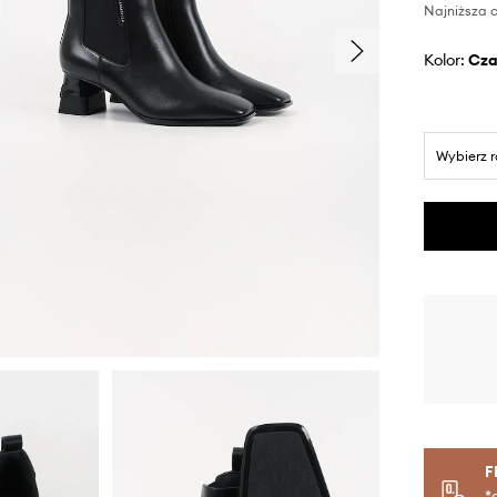
Najniższa c
Kolor:
cz
Wybierz 
F
*