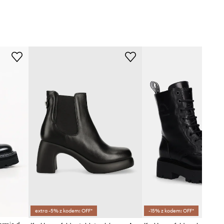
extra -5% z kodem: OFF*
-15% z kodem: OFF*