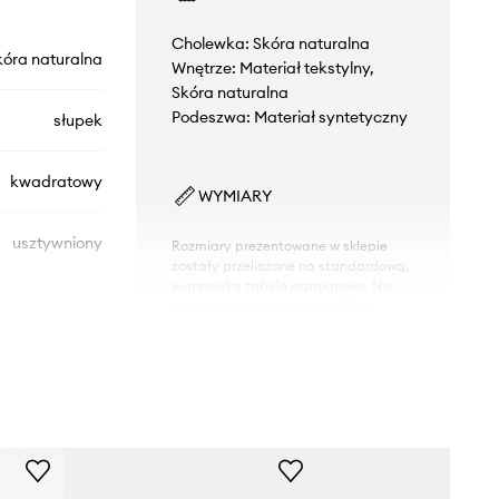
Cholewka: Skóra naturalna
kóra naturalna
Wnętrze: Materiał tekstylny,
Skóra naturalna
Podeszwa: Materiał syntetyczny
słupek
kwadratowy
WYMIARY
usztywniony
Rozmiary prezentowane w sklepie
zostały przeliczone na standardową,
europejską tabelę rozmiarową. Na
metce dostarczonego produktu
znajduje się oryginalne oznaczenie
producenta.
Tabela rozmiarów
KL35440.000
czarny