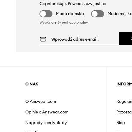
Cię interesuje. Powiedz, czy jest to:
Moda damska
Moda męsk
Wybór oferty jest opcjonalny
O NAS
INFOR
O Answear.com
Regulam
Opinie o Answear.com
Pozosta
Nagrody i certyfikaty
Blog