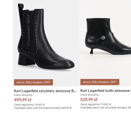
extra -5% z kodem: OFF*
extra -5% z kodem: OFF*
Karl Lagerfeld botki skórzan
Karl Lagerfeld sztyblety skórzane BONNIE
Cena aktualna:
Cena aktualna:
529,99 zł
499,99 zł
Cena regularna:
1119,90 zł
Cena regularna:
1119,90 zł
Najniższa cena z 30 dni przed obniżką:
55
Najniższa cena z 30 dni przed obniżką:
529,99 zł