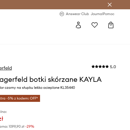
letter >
Regularne nowości >
Answear Club
Journal
Pomoc
5.0
erfeld
Lagerfeld botki skórzane KAYLA
or czarny na słupku lekko ocieplone KL35440
xtra -5% z kodem: OFF*
lna:
zł
arna:
1099,90 zł
-29%