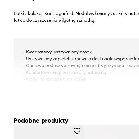
Botki z kolekcji Karl Lagerfeld. Model wykonany ze skóry nat
łatwa do czyszczenia wilgotną szmatką.
- Kwadratowy, usztywniony nosek.
- Usztywniony zapiętek zapewnia doskonałe wsparcie kost
- Gumowa podeszwa zewnętrzna jest wytrzymała i odpor
- Komfortowe wnętrze ze skórą naturalną.
- Model na obcasie typu słupek.
Podobne produkty