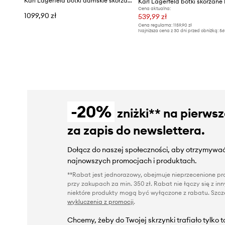
Karl Lagerfeld botki damskie skórzane Binky
Karl Lagerfeld botki skórzan
Cena aktualna:
1099,90 zł
539,99 zł
Cena regularna:
1159,90 zł
Najniższa cena z 30 dni przed obniżką:
56
-20%
zniżki** na pierws
za zapis do newslettera.
Dołącz do naszej społeczności, aby otrzymywać
najnowszych promocjach i produktach.
**Rabat jest jednorazowy, obejmuje nieprzecenione pro
przy zakupach za min. 350 zł. Rabat nie łączy się z i
niektóre produkty mogą być wyłączone z rabatu. Szcze
wykluczenia z promocji
.
Chcemy, żeby do Twojej skrzynki trafiało tylko 