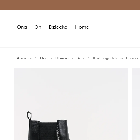
Premium Fashion Benefits >
O
Ona
On
Dziecko
Home
Answear
Ona
Obuwie
Botki
Karl Lagerfeld botki skó