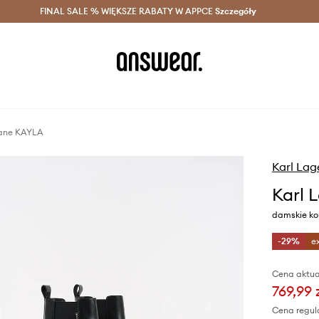
szczędzaj z Answear Club >
FINAL SALE % WIĘKSZE RABATY W APPCE
Dostawa nawet w 24h >
Szczegóły
News
rzane KAYLA
Karl Lag
Karl 
damskie kol
-29%
e
Cena aktua
769,99 
Cena regul