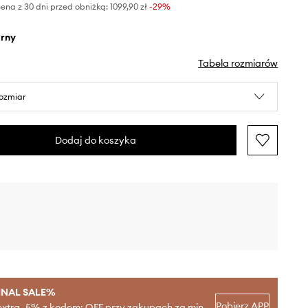
ena z 30 dni przed obniżką:
1099,90 zł
 -29%
arny
Tabela rozmiarów
rozmiar
Dodaj do koszyka
INAL SALE%
Pobierz APP
extra -5% z kodem: OFF przy zakupach za min.