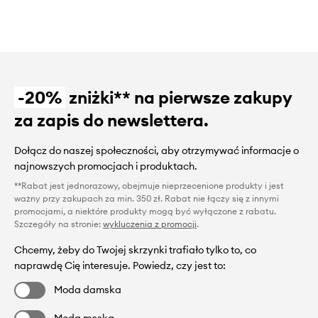
-20%
zniżki** na pierwsze zakupy
za zapis do newslettera.
Dołącz do naszej społeczności, aby otrzymywać informacje o
najnowszych promocjach i produktach.
**Rabat jest jednorazowy, obejmuje nieprzecenione produkty i jest
ważny przy zakupach za min. 350 zł. Rabat nie łączy się z innymi
promocjami, a niektóre produkty mogą być wyłączone z rabatu.
Szczegóły na stronie:
wykluczenia z promocji
.
Chcemy, żeby do Twojej skrzynki trafiało tylko to, co
naprawdę Cię interesuje. Powiedz, czy jest to:
Moda damska
Moda męska