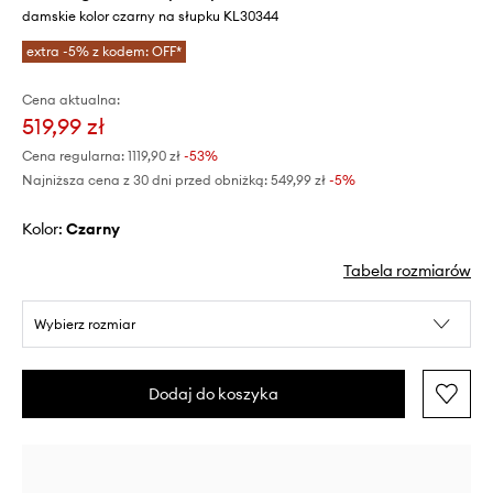
damskie kolor czarny na słupku KL30344
extra -5% z kodem: OFF*
Cena aktualna:
519,99 zł
Cena regularna:
1119,90 zł
-53%
Najniższa cena z 30 dni przed obniżką:
549,99 zł
 -5%
Kolor:
czarny
Tabela rozmiarów
Wybierz rozmiar
Dodaj do koszyka