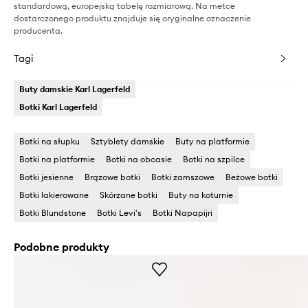
standardową, europejską tabelę rozmiarową. Na metce
dostarczonego produktu znajduje się oryginalne oznaczenie
producenta.
Tagi
Buty damskie Karl Lagerfeld
Botki Karl Lagerfeld
Botki na słupku
Sztyblety damskie
Buty na platformie
Botki na platformie
Botki na obcasie
Botki na szpilce
Botki jesienne
Brązowe botki
Botki zamszowe
Beżowe botki
Botki lakierowane
Skórzane botki
Buty na koturnie
Botki Blundstone
Botki Levi's
Botki Napapijri
Podobne produkty