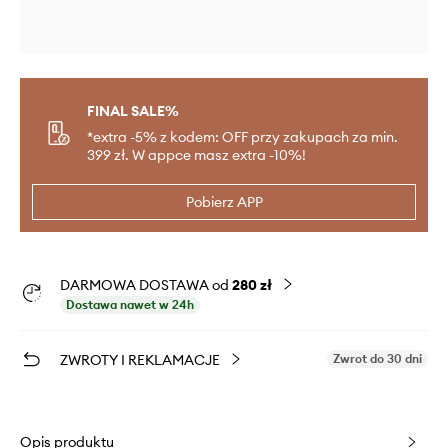
FINAL SALE%
*extra -5% z kodem: OFF przy zakupach za min.
399 zł. W appce masz extra -10%!
Pobierz APP
DARMOWA DOSTAWA od
280 zł
Dostawa nawet w 24h
ZWROTY I REKLAMACJE
Zwrot do 30 dni
Opis produktu