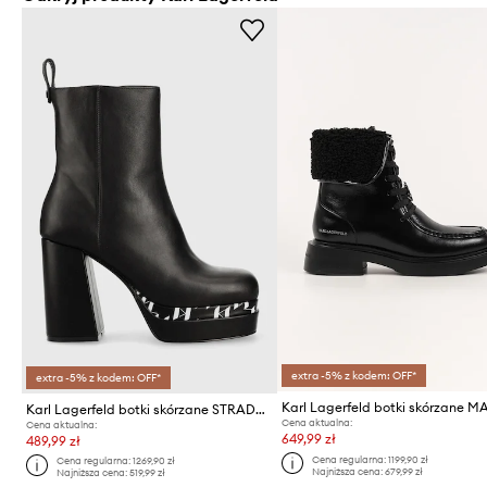
extra -5% z kodem: OFF*
extra -5% z kodem: OFF*
Karl Lagerfeld botki skórzane M
Karl Lagerfeld botki skórzane STRADA STRADA
Cena aktualna:
Cena aktualna:
649,99 zł
489,99 zł
Cena regularna:
1199,90 zł
Cena regularna:
1269,90 zł
Najniższa cena:
679,99 zł
Najniższa cena:
519,99 zł