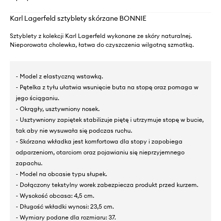
Karl Lagerfeld sztyblety skórzane BONNIE
Sztyblety z kolekcji Karl Lagerfeld wykonane ze skóry naturalnej.
Nieporowata cholewka, łatwa do czyszczenia wilgotną szmatką.
- Model z elastyczną wstawką.
- Pętelka z tyłu ułatwia wsunięcie buta na stopę oraz pomaga w
jego ściąganiu.
- Okrągły, usztywniony nosek.
- Usztywniony zapiętek stabilizuje piętę i utrzymuje stopę w bucie,
tak aby nie wysuwała się podczas ruchu.
- Skórzana wkładka jest komfortowa dla stopy i zapobiega
odparzeniom, otarciom oraz pojawianiu się nieprzyjemnego
zapachu.
- Model na obcasie typu słupek.
- Dołączony tekstylny worek zabezpiecza produkt przed kurzem.
- Wysokość obcasa: 4,5 cm.
- Długość wkładki wynosi: 23,5 cm.
- Wymiary podane dla rozmiaru: 37.