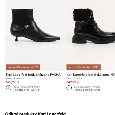
extra -5% z kodem: OFF*
extra -5% z kodem: OFF*
Karl Lagerfeld botki skórzane PASHA
Karl Lagerfeld botki skórzane M
Cena aktualna:
Cena aktualna:
529,99 zł
649,99 zł
Cena regularna:
1119,90 zł
Cena regularna:
1199,90 zł
Najniższa cena:
559,99 zł
Najniższa cena:
679,99 zł
Odkryj produkty Karl Lagerfeld