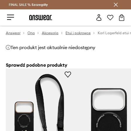
FINAL SALE %
Szczegóły
Oszczędzaj z Answear Club >
Answear
Ona
Akcesoria
Etui i pokrowce
Ten produkt jest aktualnie niedostępny
Sprawdź podobne produkty