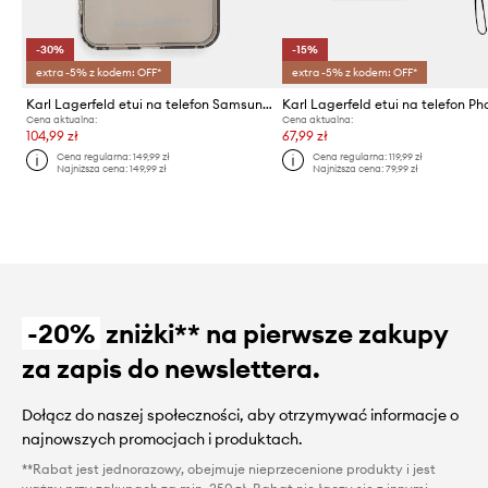
-30%
-15%
extra -5% z kodem: OFF*
extra -5% z kodem: OFF*
Karl Lagerfeld etui na telefon Samsung Galaxy S25
Cena aktualna:
Cena aktualna:
104,99 zł
67,99 zł
Cena regularna:
149,99 zł
Cena regularna:
119,99 zł
Najniższa cena:
149,99 zł
Najniższa cena:
79,99 zł
-20%
zniżki** na pierwsze zakupy
za zapis do newslettera.
Dołącz do naszej społeczności, aby otrzymywać informacje o
najnowszych promocjach i produktach.
**Rabat jest jednorazowy, obejmuje nieprzecenione produkty i jest