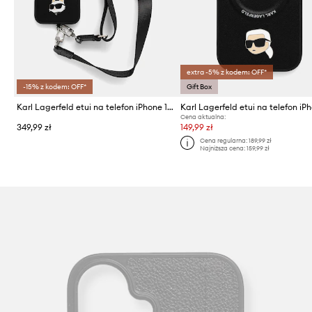
extra -5% z kodem: OFF*
-15% z kodem: OFF*
Gift Box
Karl Lagerfeld etui na telefon iPhone 17 Pro Max
Cena aktualna:
349,99 zł
149,99 zł
Cena regularna:
189,99 zł
Najniższa cena:
159,99 zł