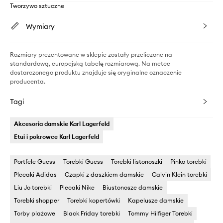
Tworzywo sztuczne
Wymiary
Rozmiary prezentowane w sklepie zostały przeliczone na
standardową, europejską tabelę rozmiarową. Na metce
dostarczonego produktu znajduje się oryginalne oznaczenie
producenta.
Tagi
Akcesoria damskie Karl Lagerfeld
Etui i pokrowce Karl Lagerfeld
Portfele Guess
Torebki Guess
Torebki listonoszki
Pinko torebki
Plecaki Adidas
Czapki z daszkiem damskie
Calvin Klein torebki
Liu Jo torebki
Plecaki Nike
Biustonosze damskie
Torebki shopper
Torebki kopertówki
Kapelusze damskie
Torby plażowe
Black Friday torebki
Tommy Hilfiger Torebki