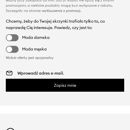
ważny przy zakupach za min. 350 zł. Rabat nie łączy się z innymi
promocjami, a niektóre produkty mogą być wyłączone z rabatu.
Szczegóły na stronie:
wykluczenia z promocji
.
Chcemy, żeby do Twojej skrzynki trafiało tylko to, co
naprawdę Cię interesuje. Powiedz, czy jest to:
Moda damska
Moda męska
Wybór oferty jest opcjonalny
Zapisz mnie