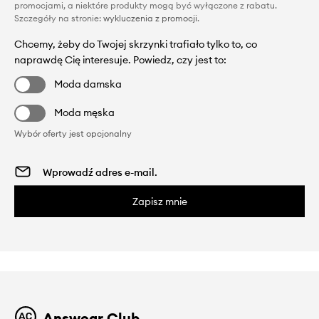
promocjami, a niektóre produkty mogą być wyłączone z rabatu.
Szczegóły na stronie:
wykluczenia z promocji
.
Chcemy, żeby do Twojej skrzynki trafiało tylko to, co
naprawdę Cię interesuje. Powiedz, czy jest to:
Moda damska
Moda męska
Wybór oferty jest opcjonalny
Zapisz mnie
Answear Club