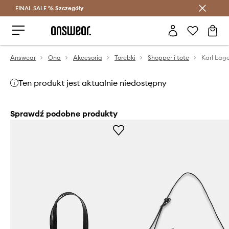
FINAL SALE %
Szczegóły
Oszczędzaj z Answear Club >
Answear
Ona
Akcesoria
Torebki
Shopper i tote
Karl Lage
Ten produkt jest aktualnie niedostępny
Sprawdź podobne produkty