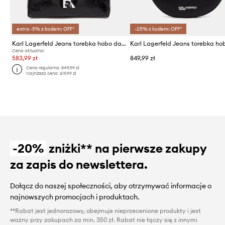
extra -5% z kodem: OFF*
-25% z kodem: OFF*
Karl Lagerfeld Jeans torebka hobo damska skórzana
Cena aktualna:
583,99 zł
849,99 zł
Cena regularna:
849,99 zł
Najniższa cena:
619,99 zł
-20%
zniżki** na pierwsze zakupy
za zapis do newslettera.
Dołącz do naszej społeczności, aby otrzymywać informacje o
najnowszych promocjach i produktach.
**Rabat jest jednorazowy, obejmuje nieprzecenione produkty i jest
ważny przy zakupach za min. 350 zł. Rabat nie łączy się z innymi