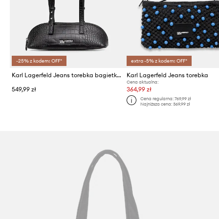
-25% z kodem: OFF*
extra -5% z kodem: OFF*
Karl Lagerfeld Jeans torebka bagietka damska z imitacji skóry
Karl Lagerfeld Jeans torebka
Cena aktualna:
549,99 zł
364,99 zł
Cena regularna:
769,99 zł
Najniższa cena:
369,99 zł