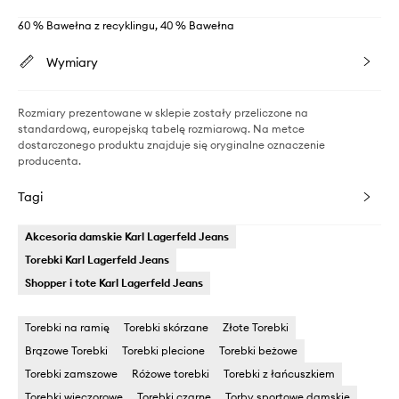
60 % Bawełna z recyklingu, 40 % Bawełna
Wymiary
Rozmiary prezentowane w sklepie zostały przeliczone na
standardową, europejską tabelę rozmiarową. Na metce
dostarczonego produktu znajduje się oryginalne oznaczenie
producenta.
Tagi
Akcesoria damskie Karl Lagerfeld Jeans
Torebki Karl Lagerfeld Jeans
Shopper i tote Karl Lagerfeld Jeans
Torebki na ramię
Torebki skórzane
Złote Torebki
Brązowe Torebki
Torebki plecione
Torebki beżowe
Torebki zamszowe
Różowe torebki
Torebki z łańcuszkiem
Torebki wieczorowe
Torebki czarne
Torby sportowe damskie