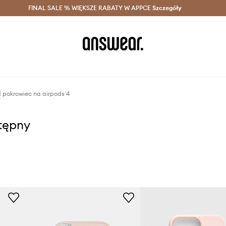
szczędzaj z Answear Club >
FINAL SALE % WIĘKSZE RABATY W APPCE
Dostawa nawet w 24h >
Szczegóły
News
d pokrowiec na airpods 4
stępny