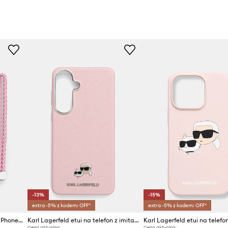
-13%
-15%
extra -5% z kodem: OFF*
extra -5% z kodem: OFF*
Karl Lagerfeld etui na telefon iPhone 16
Karl Lagerfeld etui na telefon z imitacji skóry Samsung Galaxy S26+
Cena aktualna:
Cena aktualna: