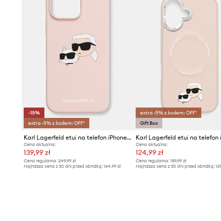
-15%
extra -5% z kodem: OFF*
extra -5% z kodem: OFF*
Gift Box
Karl Lagerfeld etui na telefon iPhone 16 Pro Max
Cena aktualna:
Cena aktualna:
139,99 zł
124,99 zł
Cena regularna:
249,99 zł
Cena regularna:
189,99 zł
Najniższa cena z 30 dni przed obniżką:
164,99 zł
Najniższa cena z 30 dni przed obniżką:
12