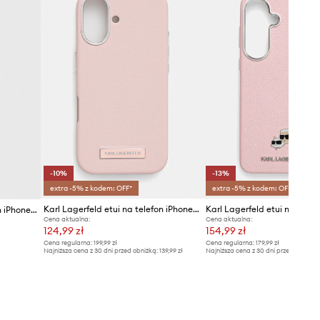
-10%
-13%
extra -5% z kodem: OFF*
extra -5% z kodem: OFF*
Karl Lagerfeld etui na telefon iPhone 16 6.1
Karl Lagerfeld etui na telefon iPhone 15 Pro Max 6.7"
Cena aktualna:
Cena aktualna:
124,99 zł
154,99 zł
Cena regularna:
199,99 zł
Cena regularna:
179,99 zł
Najniższa cena z 30 dni przed obniżką:
139,99 zł
Najniższa cena z 30 dni przed obniżką