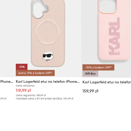
-11%
-15% z kodem: OFF*
extra -5% z kodem: OFF*
Gift Box
Karl Lagerfeld etui na telefon iPhone 17
Karl Lagerfeld etui na telefon iPhone 17
Cena aktualna:
119,99 zł
159,99 zł
Cena regularna:
189,99 zł
9,99 zł
Najniższa cena z 30 dni przed obniżką:
134,99 zł