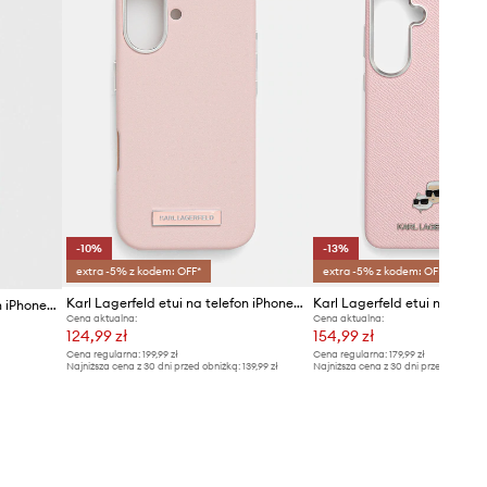
-10%
-13%
extra -5% z kodem: OFF*
extra -5% z kodem: OFF*
Karl Lagerfeld etui na telefon iPhone 16 6.1
Karl Lagerfeld etui na telefon iPhone 15 Pro Max 6.7"
Cena aktualna:
Cena aktualna:
124,99 zł
154,99 zł
Cena regularna:
199,99 zł
Cena regularna:
179,99 zł
Najniższa cena z 30 dni przed obniżką:
139,99 zł
Najniższa cena z 30 dni przed obniżką