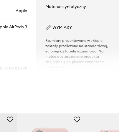
Materiał syntetyczny
Apple
pple AirPods 3
WYMIARY
Rozmiary prezentowane w sklepie
zostały przeliczone na standardową,
europejską tabelę rozmiarową. Na
metce dostarczonego produktu
znajduje się oryginalne oznaczenie
producenta.
KLA4PGCHPP
różowy
Karl Lagerfeld