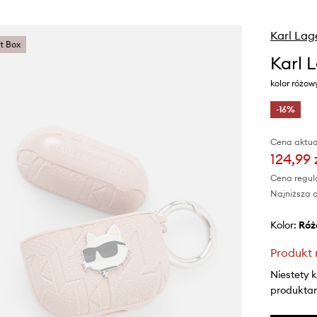
Karl Lag
ft Box
Karl 
kolor róż
-16%
Cena aktua
124,99 
Cena regul
Najniższa c
Kolor:
ró
Produkt 
Niestety 
produktami