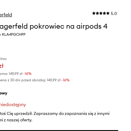
5.0
erfeld
Lagerfeld pokrowiec na airpods 4
owy KLA4PGCHPP
lna:
zł
arna:
149,99 zł
-16%
ena z 30 dni przed obniżką:
149,99 zł
 -16%
żowy
niedostępny
ktoś Cię uprzedził. Zapraszamy do zapoznania się z innymi
 z naszej oferty.