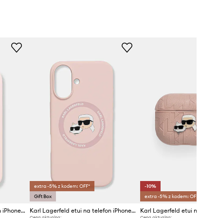
extra -5% z kodem: OFF*
-10%
Gift Box
extra -5% z kodem: OFF*
Karl Lagerfeld etui na telefon iPhone 16 Pro
Karl Lagerfeld etui na telefon iPhone 16
Karl Lagerfeld etui na słuc
Cena aktualna:
Cena aktualna: