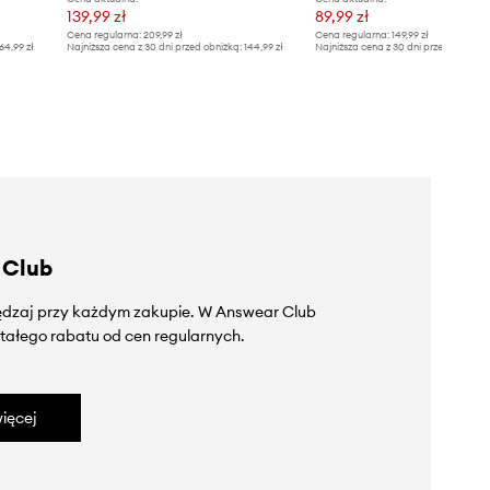
139,99 zł
89,99 zł
Cena regularna:
209,99 zł
Cena regularna:
149,99 zł
64,99 zł
Najniższa cena z 30 dni przed obniżką:
144,99 zł
Najniższa cena z 30 dni przed obniżką
 Club
zędzaj przy każdym zakupie. W Answear Club
tałego rabatu od cen regularnych.
ięcej