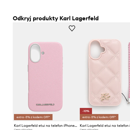
Odkryj produkty Karl Lagerfeld
-10%
extra -5% z kodem: OFF*
extra -5% z kodem: OFF*
Karl Lagerfeld etui na telefon iPhone 16
Cena aktualna:
Cena aktualna: