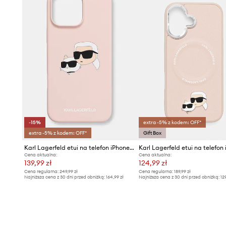
-15%
extra -5% z kodem: OFF*
extra -5% z kodem: OFF*
Gift Box
Karl Lagerfeld etui na telefon iPhone 16 Pro Max
Cena aktualna:
Cena aktualna:
139,99 zł
124,99 zł
Cena regularna:
249,99 zł
Cena regularna:
189,99 zł
Najniższa cena z 30 dni przed obniżką:
164,99 zł
Najniższa cena z 30 dni przed obniżką:
12