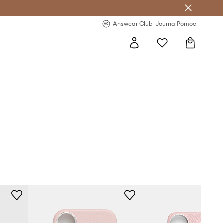
letter >
Regularne nowości >
Answear Club
Journal
Pomoc