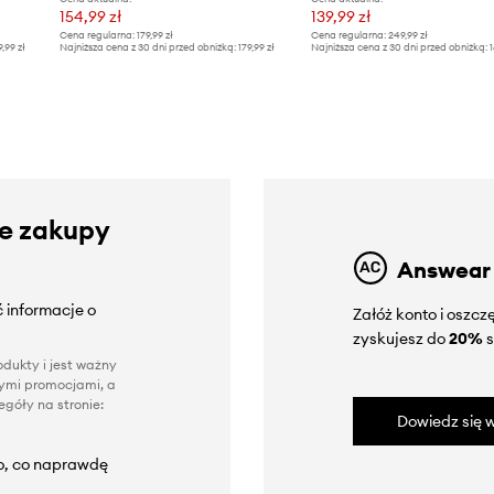
154,99 zł
139,99 zł
Cena regularna:
179,99 zł
Cena regularna:
249,99 zł
9,99 zł
Najniższa cena z 30 dni przed obniżką:
179,99 zł
Najniższa cena z 30 dni przed obniżką:
1
ze zakupy
Answear
 informacje o
Załóż konto i oszc
zyskujesz do
20%
s
dukty i jest ważny
nnymi promocjami, a
góły na stronie:
Dowiedz się w
to, co naprawdę