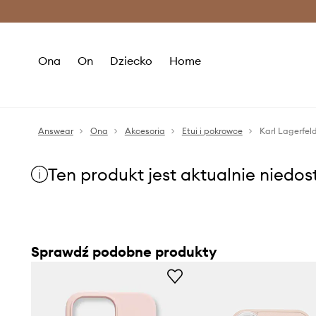
Premium Fashion Benefits >
O
Ona
On
Dziecko
Home
Answear
Ona
Akcesoria
Etui i pokrowce
Karl Lagerfel
Ten produkt jest aktualnie niedo
Sprawdź podobne produkty