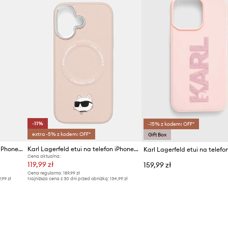
ID Produktu
-11%
-15% z kodem: OFF*
extra -5% z kodem: OFF*
Gift Box
Karl Lagerfeld etui na telefon iPhone 17
Karl Lagerfeld etui na telefon iPhone 17
Cena aktualna:
119,99 zł
159,99 zł
Cena regularna:
189,99 zł
9,99 zł
Najniższa cena z 30 dni przed obniżką:
134,99 zł