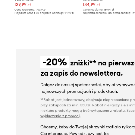
139,99 zł
134,99 zł
Cena regularna:
179,99 zł
Cena regularna:
189,99 zł
Najniższa cena z 30 dni przed obniżką:
144,99 zł
Najniższa cena z 30 dni przed obniżką:
14
-20%
zniżki** na pierws
za zapis do newslettera.
Dołącz do naszej społeczności, aby otrzymywać
najnowszych promocjach i produktach.
**Rabat jest jednorazowy, obejmuje nieprzecenione pro
przy zakupach za min. 350 zł. Rabat nie łączy się z i
niektóre produkty mogą być wyłączone z rabatu. Szcze
wykluczenia z promocji
.
Chcemy, żeby do Twojej skrzynki trafiało tylko 
Cię interesuje. Powiedz, czy jest to: