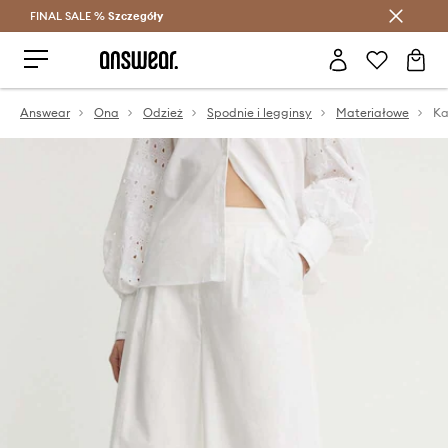
FINAL SALE %
Szczegóły
Oszczędzaj z Answear Club >
Answear
Ona
Odzież
Spodnie i legginsy
Materiałowe