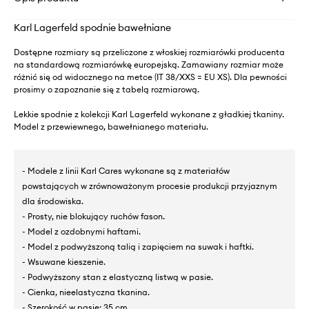
Karl Lagerfeld spodnie bawełniane
Dostępne rozmiary są przeliczone z włoskiej rozmiarówki producenta
na standardową rozmiarówkę europejską. Zamawiany rozmiar może
różnić się od widocznego na metce (IT 38/XXS = EU XS). Dla pewności
prosimy o zapoznanie się z tabelą rozmiarową.
Lekkie spodnie z kolekcji Karl Lagerfeld wykonane z gładkiej tkaniny.
Model z przewiewnego, bawełnianego materiału.
- Modele z linii Karl Cares wykonane są z materiałów
powstających w zrównoważonym procesie produkcji przyjaznym
dla środowiska.
- Prosty, nie blokujący ruchów fason.
- Model z ozdobnymi haftami.
- Model z podwyższoną talią i zapięciem na suwak i haftki.
- Wsuwane kieszenie.
- Podwyższony stan z elastyczną listwą w pasie.
- Cienka, nieelastyczna tkanina.
- Szerokość w pasie: 35 cm.