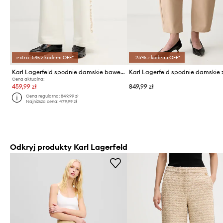
extra -5% z kodem: OFF*
-25% z kodem: OFF*
Karl Lagerfeld spodnie damskie bawełniane
Cena aktualna:
459,99 zł
849,99 zł
Cena regularna:
849,99 zł
Najniższa cena:
479,99 zł
Odkryj produkty Karl Lagerfeld