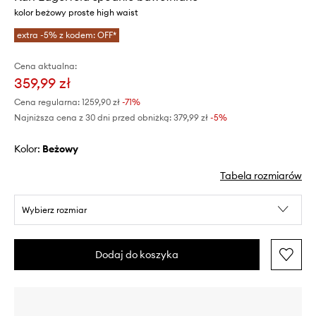
kolor beżowy proste high waist
extra -5% z kodem: OFF*
Cena aktualna:
359,99 zł
Cena regularna:
1259,90 zł
-71%
Najniższa cena z 30 dni przed obniżką:
379,99 zł
 -5%
Kolor:
beżowy
Tabela rozmiarów
Wybierz rozmiar
Dodaj do koszyka