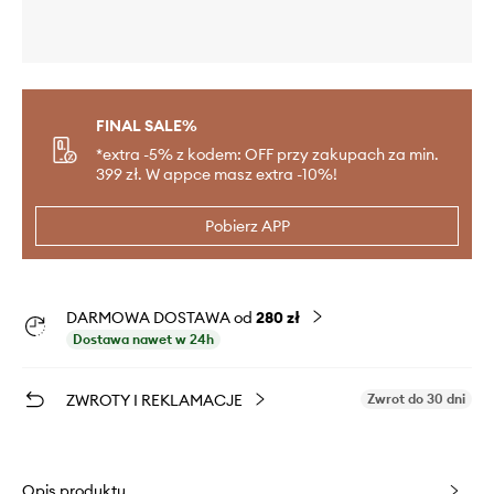
FINAL SALE%
*extra -5% z kodem: OFF przy zakupach za min.
399 zł. W appce masz extra -10%!
Pobierz APP
DARMOWA DOSTAWA od
280 zł
Dostawa nawet w 24h
ZWROTY I REKLAMACJE
Zwrot do 30 dni
Opis produktu