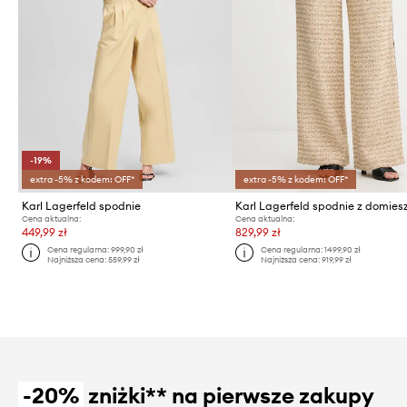
-19%
extra -5% z kodem: OFF*
extra -5% z kodem: OFF*
Karl Lagerfeld spodnie
Cena aktualna:
Cena aktualna:
449,99 zł
829,99 zł
Cena regularna:
999,90 zł
Cena regularna:
1499,90 zł
Najniższa cena:
559,99 zł
Najniższa cena:
919,99 zł
-20%
zniżki** na pierwsze zakupy