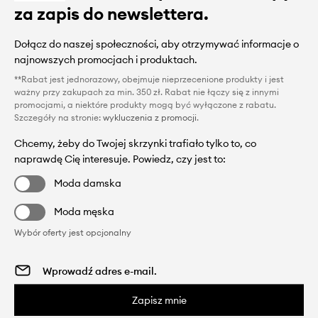
za zapis do newslettera.
Dołącz do naszej społeczności, aby otrzymywać informacje o
najnowszych promocjach i produktach.
**Rabat jest jednorazowy, obejmuje nieprzecenione produkty i jest
ważny przy zakupach za min. 350 zł. Rabat nie łączy się z innymi
promocjami, a niektóre produkty mogą być wyłączone z rabatu.
Szczegóły na stronie:
wykluczenia z promocji
.
Chcemy, żeby do Twojej skrzynki trafiało tylko to, co
naprawdę Cię interesuje. Powiedz, czy jest to:
Moda damska
Moda męska
Wybór oferty jest opcjonalny
Zapisz mnie