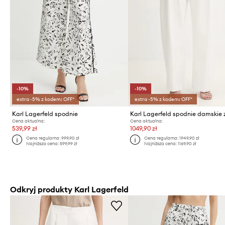
-10%
-10%
extra -5% z kodem: OFF*
extra -5% z kodem: OFF*
Karl Lagerfeld spodnie
Cena aktualna:
Cena aktualna:
539,99 zł
1049,90 zł
Cena regularna:
999,90 zł
Cena regularna:
1949,90 zł
Najniższa cena:
599,99 zł
Najniższa cena:
1169,90 zł
Odkryj produkty Karl Lagerfeld