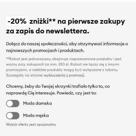
-20%
zniżki** na pierwsze zakupy
za zapis do newslettera.
Dołącz do naszej społeczności, aby otrzymywać informacje o
najnowszych promocjach i produktach.
**Rabat jest jednorazowy, obejmuje nieprzecenione produkty i jest
ważny przy zakupach za min. 350 zł. Rabat nie łączy się z innymi
promocjami, a niektóre produkty mogą być wyłączone z rabatu.
Szczegóły na stronie:
wykluczenia z promocji
.
Chcemy, żeby do Twojej skrzynki trafiało tylko to, co
naprawdę Cię interesuje. Powiedz, czy jest to:
Moda damska
Moda męska
Wybór oferty jest opcjonalny