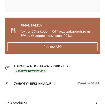
FINAL SALE%
*extra -5% z kodem: OFF przy zakupach za min.
399 zł. W appce masz extra -10%!
Pobierz APP
DARMOWA DOSTAWA od
280 zł
Dostawa nawet w 24h
ZWROTY I REKLAMACJE
Zwrot do 30 dni
Opis produktu