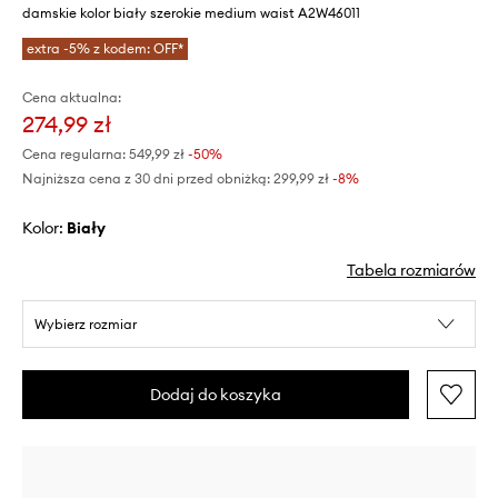
damskie kolor biały szerokie medium waist A2W46011
extra -5% z kodem: OFF*
Cena aktualna:
274,99 zł
Cena regularna:
549,99 zł
-50%
Najniższa cena z 30 dni przed obniżką:
299,99 zł
 -8%
Kolor:
biały
Tabela rozmiarów
Wybierz rozmiar
Dodaj do koszyka