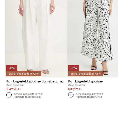
-10%
-10%
extra -5% z kodem: OFF*
extra -5% z kodem: OFF*
Karl Lagerfeld spodnie damskie z lnem Karl Lagerfeld Studio
Karl Lagerfeld spodnie
Cena aktualna:
Cena aktualna:
1049,90 zł
539,99 zł
Cena regularna:
1949,90 zł
Cena regularna:
999,90 zł
Najniższa cena:
1169,90 zł
Najniższa cena:
599,99 zł