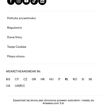
Polityka prywatności
Regulamin
Dane firmy
Twoje Cookies
Mapa strony
WEARETHEANSWEAR IN:
BG
CY
CZ
GR
HR
HU
IT
PL
RO
SI
SK
UA
UA(RU)
Zawartość tej strony jest chroniona prawem autorskim i należy do
Answear.com S.A.