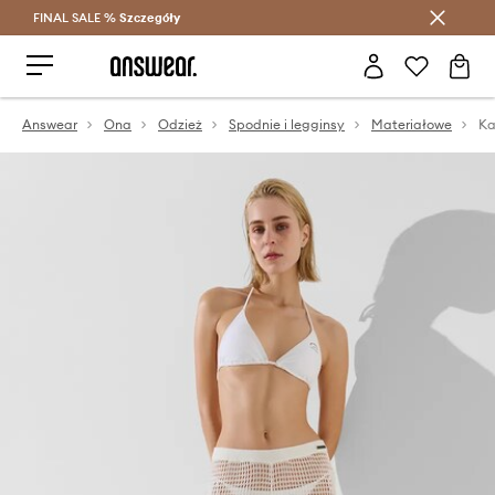
FINAL SALE %
Szczegóły
Oszczędzaj z Answear Club >
Answear
Ona
Odzież
Spodnie i legginsy
Materiałowe
Ka