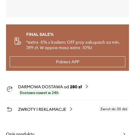
FINAL SALE%
*extra -5% z kodem: OFF przy zakupach za min.
399 zł. W appce masz extra -10%!
Pobierz APP
DARMOWA DOSTAWA od
280 zł
Dostawa nawet w 24h
ZWROTY I REKLAMACJE
Zwrot do 30 dni
Opis produktu