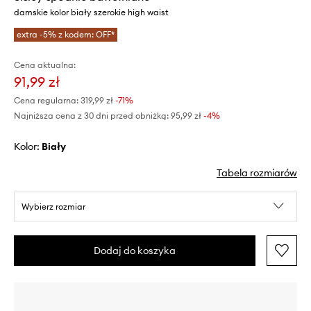
damskie kolor biały szerokie high waist
extra -5% z kodem: OFF*
Cena aktualna:
91,99 zł
Cena regularna:
319,99 zł
-71%
Najniższa cena z 30 dni przed obniżką:
95,99 zł
 -4%
Kolor:
biały
Tabela rozmiarów
Wybierz rozmiar
Dodaj do koszyka