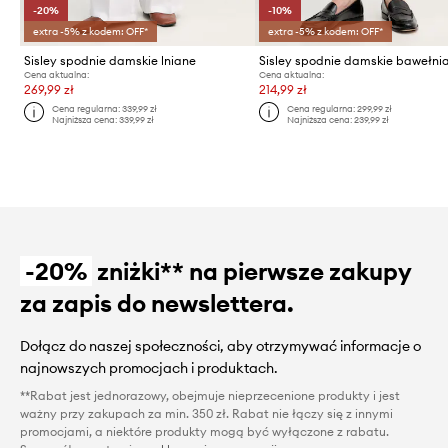
-20%
-10%
extra -5% z kodem: OFF*
extra -5% z kodem: OFF*
Sisley spodnie damskie lniane
Cena aktualna:
Cena aktualna:
269,99 zł
214,99 zł
Cena regularna:
339,99 zł
Cena regularna:
299,99 zł
Najniższa cena:
339,99 zł
Najniższa cena:
239,99 zł
-20%
zniżki** na pierwsze zakupy
za zapis do newslettera.
Dołącz do naszej społeczności, aby otrzymywać informacje o
najnowszych promocjach i produktach.
**Rabat jest jednorazowy, obejmuje nieprzecenione produkty i jest
ważny przy zakupach za min. 350 zł. Rabat nie łączy się z innymi
promocjami, a niektóre produkty mogą być wyłączone z rabatu.