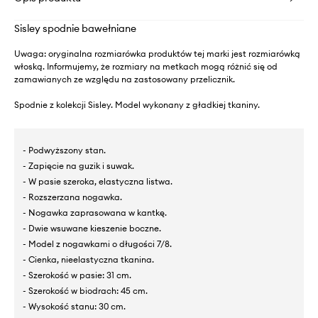
Sisley spodnie bawełniane
Uwaga: oryginalna rozmiarówka produktów tej marki jest rozmiarówką
włoską. Informujemy, że rozmiary na metkach mogą różnić się od
zamawianych ze względu na zastosowany przelicznik.
Spodnie z kolekcji Sisley. Model wykonany z gładkiej tkaniny.
- Podwyższony stan.
- Zapięcie na guzik i suwak.
- W pasie szeroka, elastyczna listwa.
- Rozszerzana nogawka.
- Nogawka zaprasowana w kantkę.
- Dwie wsuwane kieszenie boczne.
- Model z nogawkami o długości 7/8.
- Cienka, nieelastyczna tkanina.
- Szerokość w pasie: 31 cm.
- Szerokość w biodrach: 45 cm.
- Wysokość stanu: 30 cm.