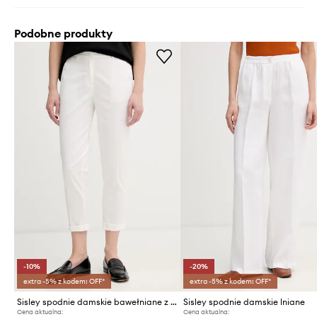
Podobne produkty
-10%
-20%
extra -5% z kodem: OFF*
extra -5% z kodem: OFF*
Sisley spodnie damskie bawełniane z elastanem
Sisley spodnie damskie lniane
Cena aktualna:
Cena aktualna: