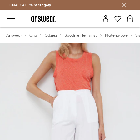
FINAL SALE %
Szczegóły
Oszczędzaj z Answear Club >
Answear
Ona
Odzież
Spodnie i legginsy
Materiałowe
Si