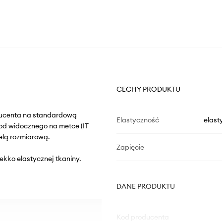
CECHY PRODUKTU
oducenta na standardową
Elastyczność
elast
od widocznego na metce (IT
elą rozmiarową.
Zapięcie
lekko elastycznej tkaniny.
DANE PRODUKTU
Kod producenta