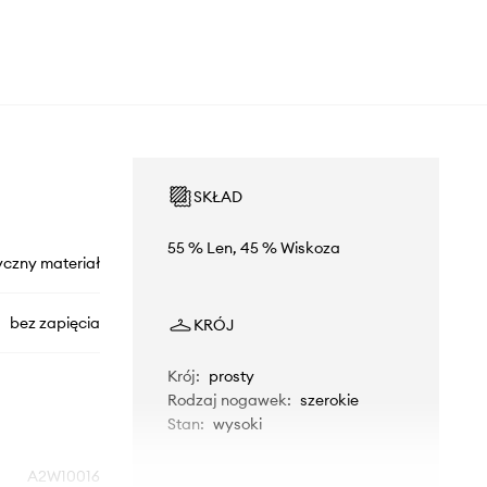
SKŁAD
55 % Len, 45 % Wiskoza
yczny materiał
bez zapięcia
KRÓJ
Krój
:
prosty
Rodzaj nogawek
:
szerokie
Stan
:
wysoki
A2W10016