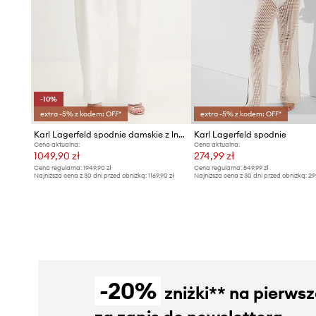
-10%
extra -5% z kodem: OFF*
extra -5% z kodem: OFF*
Karl Lagerfeld spodnie damskie z lnem Karl Lagerfeld Studio
Karl Lagerfeld spodnie
Cena aktualna:
Cena aktualna:
1049,90 zł
274,99 zł
Cena regularna:
1949,90 zł
Cena regularna:
549,99 zł
Najniższa cena z 30 dni przed obniżką:
1169,90 zł
Najniższa cena z 30 dni przed obniżką:
29
-20%
zniżki** na pierws