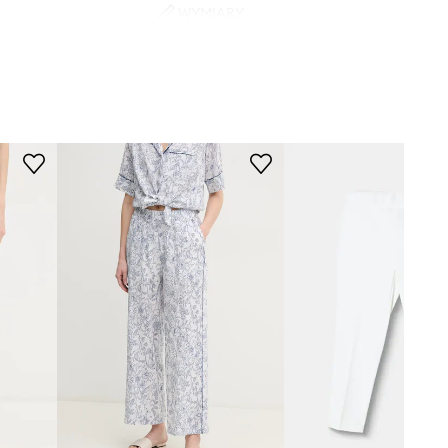
WYMIARY
1US
Modelka ze zdjęcia ma 178 cm
wzrostu i ma na sobie rozmiar 36.
biały
Rozmiarówka standardowa
Zalecamy wybór rozmiaru, jaki nosisz
Karl Lagerfeld
zazwyczaj.
Rozmiary prezentowane w sklepie
zostały przeliczone na standardową,
europejską tabelę rozmiarową. Na
metce dostarczonego produktu
znajduje się oryginalne oznaczenie
producenta.
Tabela rozmiarów