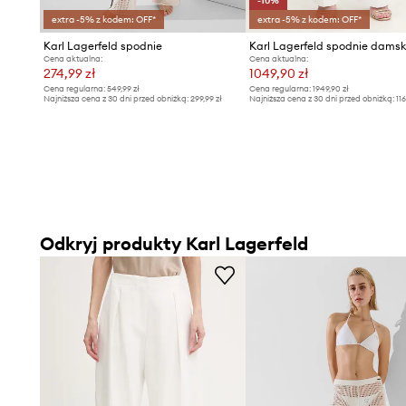
-10%
extra -5% z kodem: OFF*
extra -5% z kodem: OFF*
Karl Lagerfeld spodnie
Cena aktualna:
Cena aktualna:
274,99 zł
1049,90 zł
Cena regularna:
549,99 zł
Cena regularna:
1949,90 zł
Najniższa cena z 30 dni przed obniżką:
299,99 zł
Najniższa cena z 30 dni przed obniżką:
11
Odkryj produkty Karl Lagerfeld