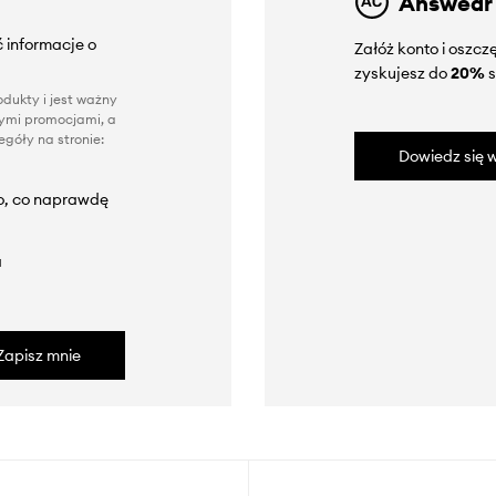
Answear
 informacje o
Załóż konto i oszc
zyskujesz do
20%
s
dukty i jest ważny
nnymi promocjami, a
góły na stronie:
Dowiedz się w
to, co naprawdę
a
Zapisz mnie