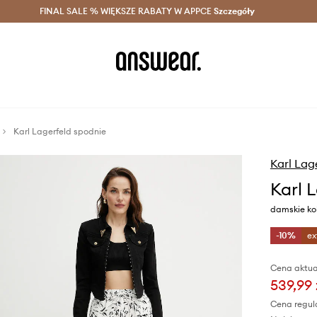
szczędzaj z Answear Club >
FINAL SALE % WIĘKSZE RABATY W APPCE
Dostawa nawet w 24h >
Szczegóły
News
Karl Lagerfeld spodnie
Karl Lag
Karl 
damskie kol
-10%
ex
Cena aktua
539,99 
Cena regul