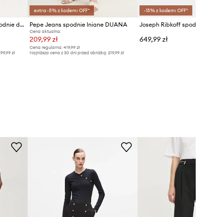
extra -5% z kodem: OFF*
-15% z kodem: OFF*
United Colors of Benetton spodnie damskie bawełniane z elastanem
Pepe Jeans spodnie lniane DUANA
Joseph Ribkoff spodnie da
Cena aktualna:
209,99 zł
649,99 zł
Cena regularna:
419,99 zł
99,99 zł
Najniższa cena z 30 dni przed obniżką:
219,99 zł