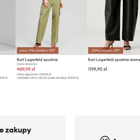
extra -5% z kodem: OFF*
-25% z kodem: OFF*
Karl Lagerfeld spodnie
Karl Lagerfeld spodnie dams
Cena aktualna:
489,99 zł
1199,90 zł
Cena regularna:
1099,90 zł
9,99 zł
Najniższa cena z 30 dni przed obniżką:
539,99 zł
ze zakupy