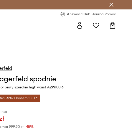
letter >
Regularne nowości >
Answear Club
Journal
Pomoc
erfeld
Lagerfeld spodnie
or biały szerokie high waist A2W10016
tra -5% z kodem: OFF*
lna:
zł
arna:
999,90 zł
-45%