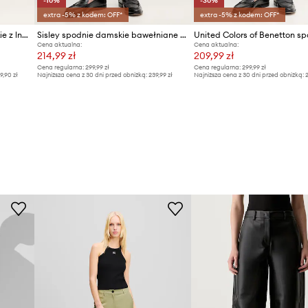
-10%
-30%
extra -5% z kodem: OFF*
extra -5% z kodem: OFF*
Karl Lagerfeld spodnie damskie z lnem Karl Lagerfeld Studio
Sisley spodnie damskie bawełniane z elastanem
Cena aktualna:
Cena aktualna:
214,99 zł
209,99 zł
Cena regularna:
299,99 zł
Cena regularna:
299,99 zł
69,90 zł
Najniższa cena z 30 dni przed obniżką:
239,99 zł
Najniższa cena z 30 dni przed obniżką:
2