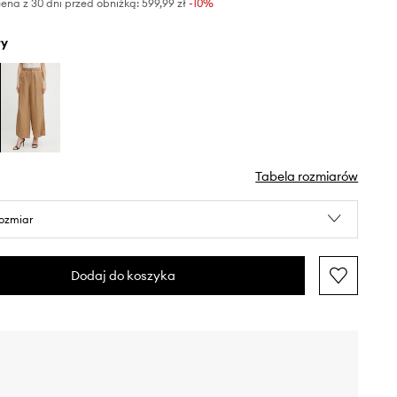
ena z 30 dni przed obniżką:
599,99 zł
 -10%
ły
Tabela rozmiarów
rozmiar
Dodaj do koszyka