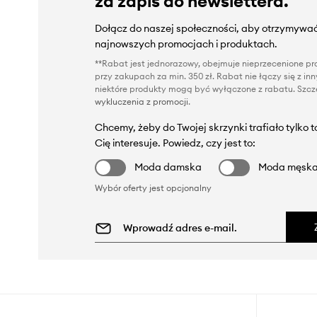
za zapis do newslettera.
Dołącz do naszej społeczności, aby otrzymywać
najnowszych promocjach i produktach.
**Rabat jest jednorazowy, obejmuje nieprzecenione pro
przy zakupach za min. 350 zł. Rabat nie łączy się z i
niektóre produkty mogą być wyłączone z rabatu. Szcze
wykluczenia z promocji
.
Chcemy, żeby do Twojej skrzynki trafiało tylko 
Cię interesuje. Powiedz, czy jest to:
Moda damska
Moda męsk
Wybór oferty jest opcjonalny