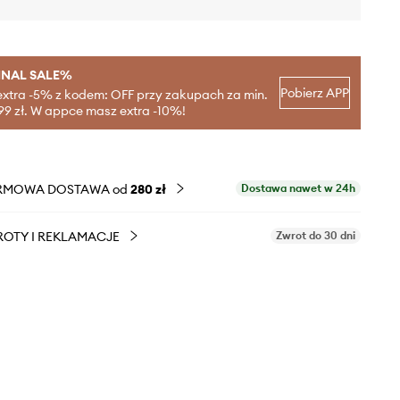
INAL SALE%
Pobierz APP
extra -5% z kodem: OFF przy zakupach za min.
99 zł. W appce masz extra -10%!
RMOWA DOSTAWA od
280 zł
Dostawa nawet w 24h
OTY I REKLAMACJE
Zwrot do 30 dni