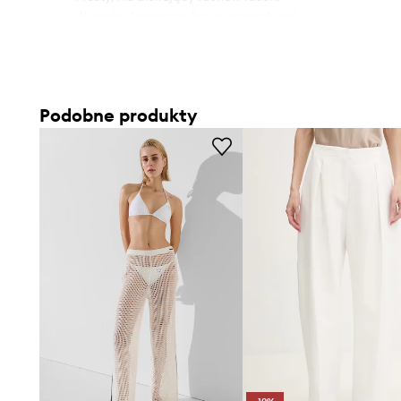
- W pasie elastyczna listwa z troczkami.
- Prosta nogawka na całej długości.
- Wzorzysta tkanina.
Podobne produkty