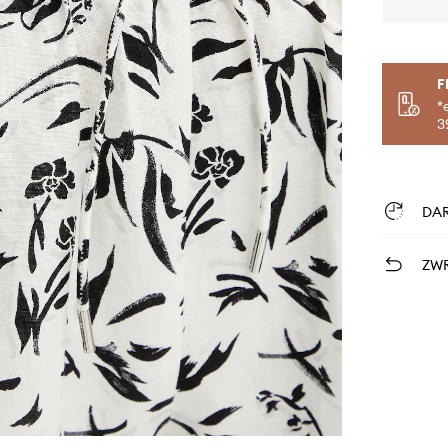
F
*
3
DA
ZWR