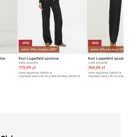
-39%
-40%
extra -5% z kodem: OFF*
extra -5% z kodem: OFF*
kie
Karl Lagerfeld spodnie
Cena aktualna:
Cena aktualna:
779,99 zł
769,99 zł
Cena regularna:
1299,90 zł
Cena regularna:
1289,90 zł
Najniższa cena z 30 dni przed obniżką:
1299,90 zł
Najniższa cena z 30 dni przed obniżką