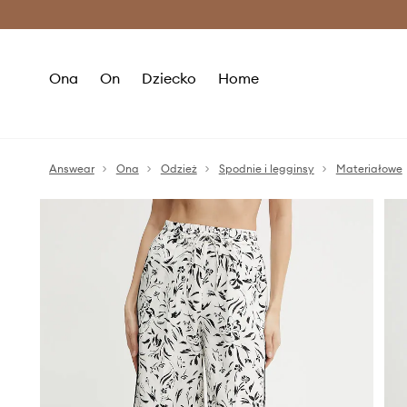
Premium Fashion Benefits >
O
Ona
On
Dziecko
Home
Answear
Ona
Odzież
Spodnie i legginsy
Materiałowe