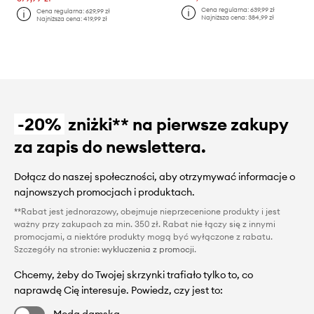
Cena regularna:
639,99 zł
Cena regularna:
629,99 zł
Najniższa cena:
384,99 zł
Najniższa cena:
419,99 zł
-20%
zniżki** na pierwsze zakupy
za zapis do newslettera.
Dołącz do naszej społeczności, aby otrzymywać informacje o
najnowszych promocjach i produktach.
**Rabat jest jednorazowy, obejmuje nieprzecenione produkty i jest
ważny przy zakupach za min. 350 zł. Rabat nie łączy się z innymi
promocjami, a niektóre produkty mogą być wyłączone z rabatu.
Szczegóły na stronie:
wykluczenia z promocji
.
Chcemy, żeby do Twojej skrzynki trafiało tylko to, co
naprawdę Cię interesuje. Powiedz, czy jest to:
Moda damska