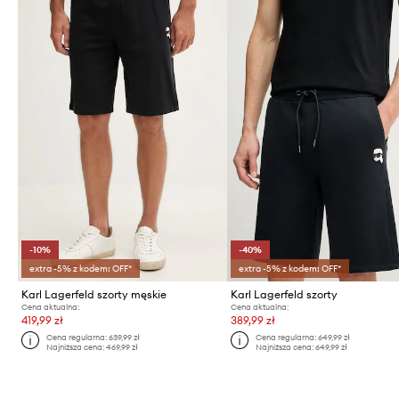
-10%
-40%
extra -5% z kodem: OFF*
extra -5% z kodem: OFF*
Karl Lagerfeld szorty męskie
Karl Lagerfeld szorty
Cena aktualna:
Cena aktualna:
419,99 zł
389,99 zł
Cena regularna:
639,99 zł
Cena regularna:
649,99 zł
Najniższa cena:
469,99 zł
Najniższa cena:
649,99 zł