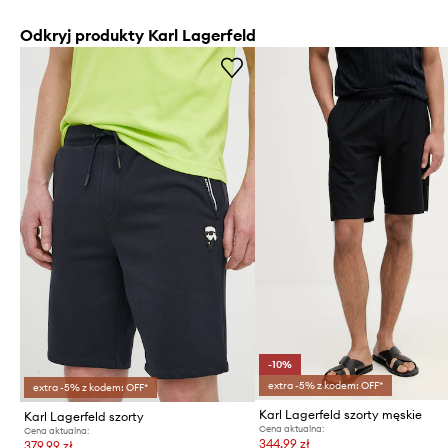
Odkryj produkty Karl Lagerfeld
-10%
extra -5% z kodem: OFF*
extra -5% z kodem: OFF*
Karl Lagerfeld szorty męskie
Karl Lagerfeld szorty
Cena aktualna:
Cena aktualna:
344,99 zł
379,99 zł