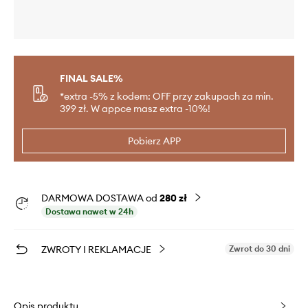
FINAL SALE%
*extra -5% z kodem: OFF przy zakupach za min.
399 zł. W appce masz extra -10%!
Pobierz APP
DARMOWA DOSTAWA od
280 zł
Dostawa nawet w 24h
ZWROTY I REKLAMACJE
Zwrot do 30 dni
Opis produktu