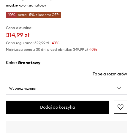
męskie kolor granatowy
-10%
extra -5% z kodem: OFF*
Cena aktualna:
314,99 zł
Cena regularna:
529,99 zł
-40%
Najniższa cena z 30 dni przed obniżką:
349,99 zł
 -10%
Kolor:
granatowy
Tabela rozmiarów
Wybierz rozmiar
Dodaj do koszyka