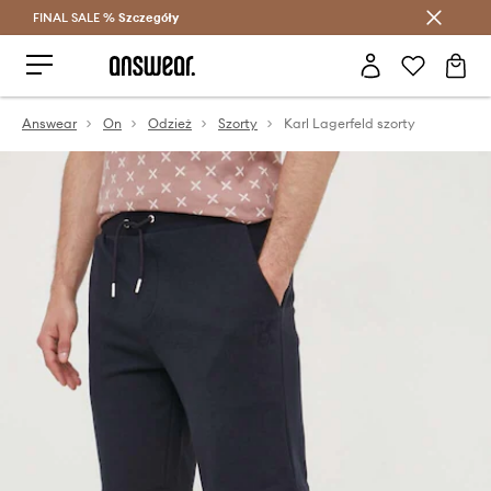
FINAL SALE %
Szczegóły
Oszczędzaj z Answear Club >
Answear
On
Odzież
Szorty
Karl Lagerfeld szorty