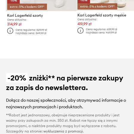
-10%
-10%
extra -5% z kodem: OFF*
extra -5% z kodem: OFF*
Karl Lagerfeld szorty męskie
Karl Lagerfeld szorty
Cena aktualna:
Cena aktualna:
419,99 zł
314,99 zł
Cena regularna:
639,99 zł
Cena regularna:
529,99 zł
Najniższa cena:
469,99 zł
Najniższa cena:
349,99 zł
-20%
zniżki** na pierwsze zakupy
za zapis do newslettera.
Dołącz do naszej społeczności, aby otrzymywać informacje o
najnowszych promocjach i produktach.
**Rabat jest jednorazowy, obejmuje nieprzecenione produkty i jest
ważny przy zakupach za min. 350 zł. Rabat nie łączy się z innymi
promocjami, a niektóre produkty mogą być wyłączone z rabatu.
Szczegóły na stronie:
wykluczenia z promocji
.