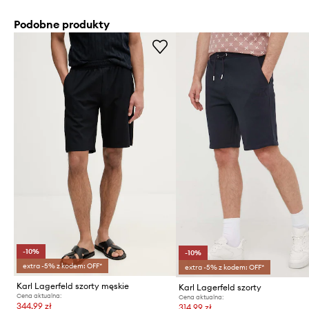
Podobne produkty
-10%
-10%
extra -5% z kodem: OFF*
extra -5% z kodem: OFF*
Karl Lagerfeld szorty męskie
Karl Lagerfeld szorty
Cena aktualna:
Cena aktualna:
344,99 zł
314,99 zł