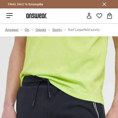
FINAL SALE %
Szczegóły
Oszczędzaj z Answear Club >
Answear
On
Odzież
Szorty
Karl Lagerfeld szorty