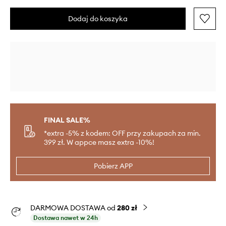
Dodaj do koszyka
FINAL SALE%
*extra -5% z kodem: OFF przy zakupach za min.
399 zł. W appce masz extra -10%!
Pobierz APP
DARMOWA DOSTAWA od
280 zł
Dostawa nawet w 24h