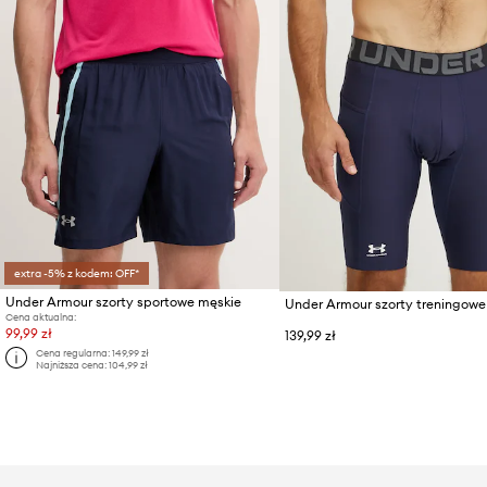
extra -5% z kodem: OFF*
Under Armour szorty sportowe męskie
Under Armour szorty treningowe
Cena aktualna:
99,99 zł
139,99 zł
Cena regularna:
149,99 zł
Najniższa cena:
104,99 zł