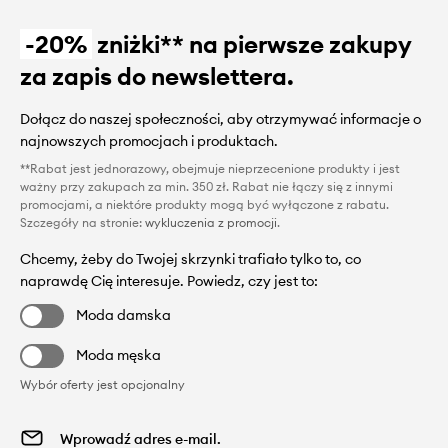
-20%
zniżki** na pierwsze zakupy
za zapis do newslettera.
Dołącz do naszej społeczności, aby otrzymywać informacje o
najnowszych promocjach i produktach.
**Rabat jest jednorazowy, obejmuje nieprzecenione produkty i jest
ważny przy zakupach za min. 350 zł. Rabat nie łączy się z innymi
promocjami, a niektóre produkty mogą być wyłączone z rabatu.
Szczegóły na stronie:
wykluczenia z promocji
.
Chcemy, żeby do Twojej skrzynki trafiało tylko to, co
naprawdę Cię interesuje. Powiedz, czy jest to:
Moda damska
Moda męska
Wybór oferty jest opcjonalny