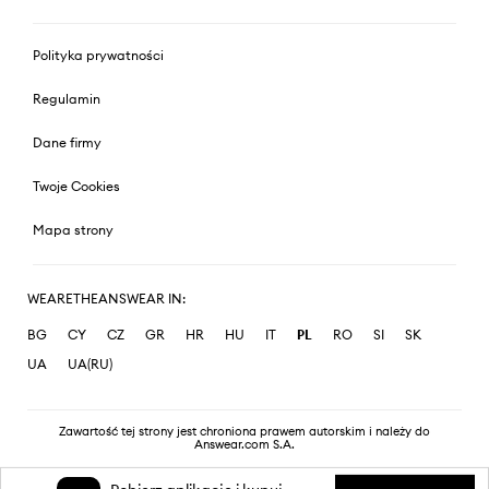
Polityka prywatności
Regulamin
Dane firmy
Twoje Cookies
Mapa strony
WEARETHEANSWEAR IN:
BG
CY
CZ
GR
HR
HU
IT
PL
RO
SI
SK
UA
UA(RU)
Zawartość tej strony jest chroniona prawem autorskim i należy do
Answear.com S.A.