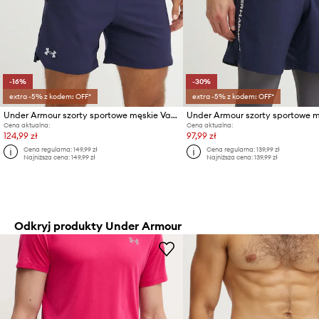
-16%
-30%
extra -5% z kodem: OFF*
extra -5% z kodem: OFF*
Under Armour szorty sportowe męskie Vanish Woven
Cena aktualna:
Cena aktualna:
124,99 zł
97,99 zł
Cena regularna:
149,99 zł
Cena regularna:
139,99 zł
Najniższa cena:
149,99 zł
Najniższa cena:
139,99 zł
Odkryj produkty Under Armour