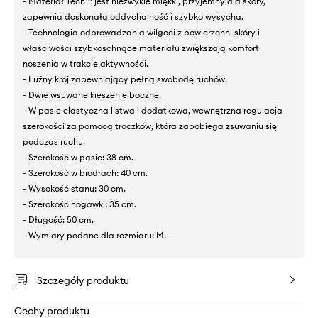
- Materiał Tech™ jest niezwykle miękki, przyjemny dla skóry,
zapewnia doskonałą oddychalność i szybko wysycha.
- Technologia odprowadzania wilgoci z powierzchni skóry i
właściwości szybkoschnące materiału zwiększają komfort
noszenia w trakcie aktywności.
- Luźny krój zapewniający pełną swobodę ruchów.
- Dwie wsuwane kieszenie boczne.
- W pasie elastyczna listwa i dodatkowa, wewnętrzna regulacja
szerokości za pomocą troczków, która zapobiega zsuwaniu się
podczas ruchu.
- Szerokość w pasie: 38 cm.
- Szerokość w biodrach: 40 cm.
- Wysokość stanu: 30 cm.
- Szerokość nogawki: 35 cm.
- Długość: 50 cm.
- Wymiary podane dla rozmiaru: M.
Szczegóły produktu
Cechy produktu