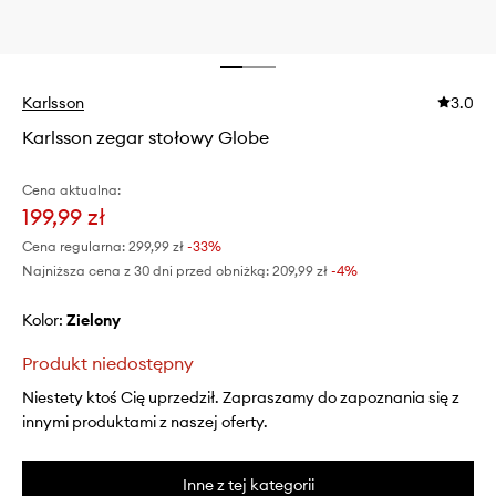
Karlsson
3.0
Karlsson zegar stołowy Globe
Cena aktualna:
199,99 zł
Cena regularna:
299,99 zł
-33%
Najniższa cena z 30 dni przed obniżką:
209,99 zł
 -4%
Kolor:
zielony
Produkt niedostępny
Niestety ktoś Cię uprzedził. Zapraszamy do zapoznania się z
innymi produktami z naszej oferty.
Inne z tej kategorii