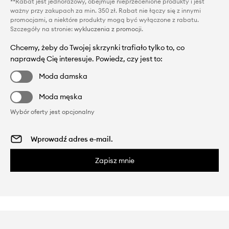
**Rabat jest jednorazowy, obejmuje nieprzecenione produkty i jest
ważny przy zakupach za min. 350 zł. Rabat nie łączy się z innymi
promocjami, a niektóre produkty mogą być wyłączone z rabatu.
Szczegóły na stronie:
wykluczenia z promocji
.
Chcemy, żeby do Twojej skrzynki trafiało tylko to, co
naprawdę Cię interesuje. Powiedz, czy jest to:
Moda damska
Moda męska
Wybór oferty jest opcjonalny
Zapisz mnie