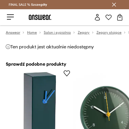
FINAL SALE %
Szczegóły
Oszczędzaj z Answear Club >
Answear
Home
Salon i sypialnia
Zegary
Zegary stojące
Ten produkt jest aktualnie niedostępny
Sprawdź podobne produkty