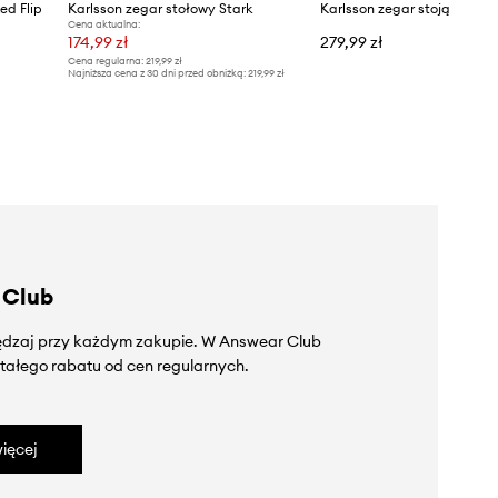
ed Flip
Karlsson zegar stołowy Stark
Karlsson zegar stojący
Cena aktualna:
174,99 zł
279,99 zł
Cena regularna:
219,99 zł
Najniższa cena z 30 dni przed obniżką:
219,99 zł
 Club
zędzaj przy każdym zakupie. W Answear Club
tałego rabatu od cen regularnych.
ięcej