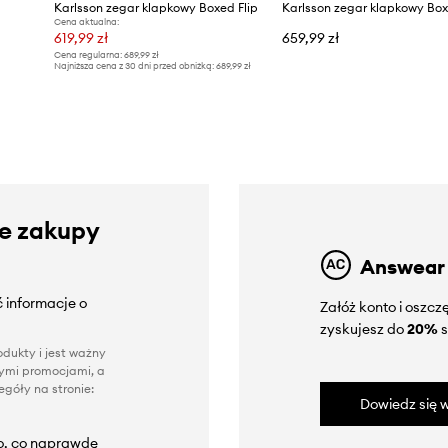
Karlsson zegar klapkowy Boxed Flip
Karlsson zegar klapkowy Box
Cena aktualna:
619,99 zł
659,99 zł
Cena regularna:
689,99 zł
Najniższa cena z 30 dni przed obniżką:
689,99 zł
ze zakupy
Answear
 informacje o
Załóż konto i oszc
zyskujesz do
20%
s
dukty i jest ważny
nnymi promocjami, a
góły na stronie:
Dowiedz się w
to, co naprawdę