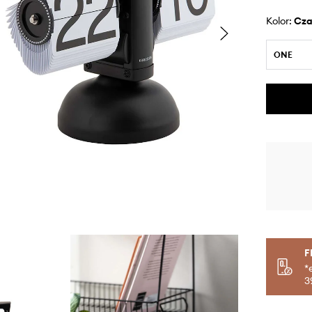
Kolor:
cz
ONE
F
*
3