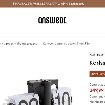
szczędzaj z Answear Club >
FINAL SALE % WIĘKSZE RABATY W APPCE
Dostawa nawet w 24h >
Szczegóły
News
y na prezent dla mężczyzny
Karlsson zegar klapkowy Small Flip
Karlsson
Karls
extra -5%
Cena aktua
349,99 
Cena regul
Najniższa c