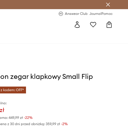
letter >
Regularne nowości >
Answear Club
Journal
Pomoc
son zegar klapkowy Small Flip
 z kodem: OFF*
lna:
zł
arna:
449,99 zł
-22%
ena z 30 dni przed obniżką:
359,99 zł
 -2%