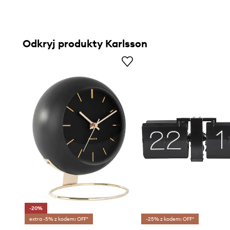
Odkryj produkty Karlsson
-20%
extra -5% z kodem: OFF*
-25% z kodem: OFF*