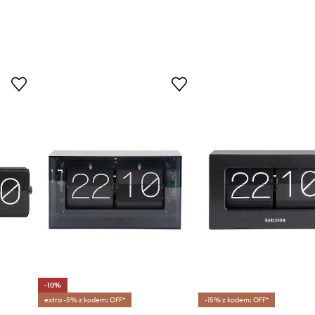
-10%
extra -5% z kodem: OFF*
-15% z kodem: OFF*