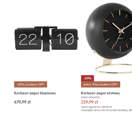
-20%
-25% z kodem: OFF*
extra -5% z kodem: OFF*
Karlsson zegar klapkowy
Karlsson zegar stołowy
Cena aktualna:
679,99 zł
229,99 zł
Cena regularna:
289,99 zł
Najniższa cena z 30 dni przed obniżką:
28