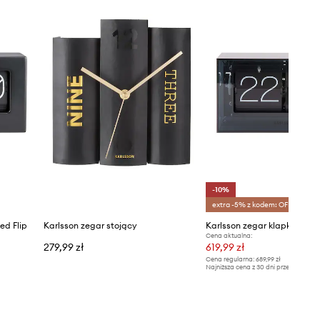
-10%
extra -5% z kodem: OFF*
ed Flip
Karlsson zegar stojący
Karlsson zegar klapkowy Bo
Cena aktualna:
279,99 zł
619,99 zł
Cena regularna:
689,99 zł
Najniższa cena z 30 dni przed obniżką