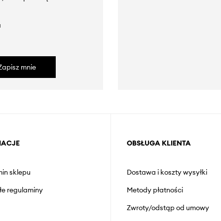
a
Zapisz mnie
MACJE
OBSŁUGA KLIENTA
in sklepu
Dostawa i koszty wysyłki
łe regulaminy
Metody płatności
Zwroty/odstąp od umowy