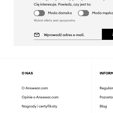
Cię interesuje. Powiedz, czy jest to:
Moda damska
Moda męsk
Wybór oferty jest opcjonalny
O NAS
INFOR
O Answear.com
Regulam
Opinie o Answear.com
Pozosta
Nagrody i certyfikaty
Blog