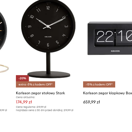
-20%
extra -5% z kodem: OFF*
-15% z kodem: OFF*
Karlsson zegar stołowy Stark
Karlsson zegar klapkowy Box
Cena aktualna:
174,99 zł
659,99 zł
Cena regularna:
219,99 zł
9,99 zł
Najniższa cena z 30 dni przed obniżką:
219,99 zł