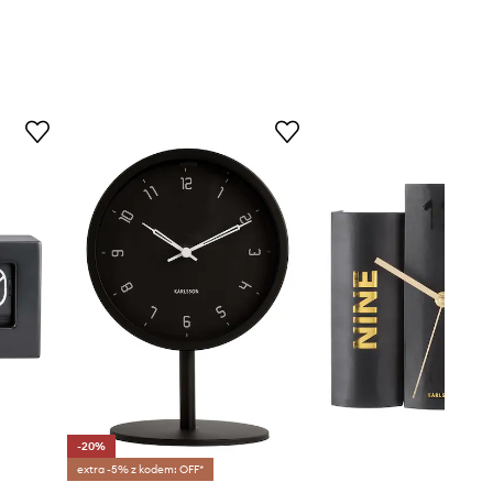
-20%
extra -5% z kodem: OFF*