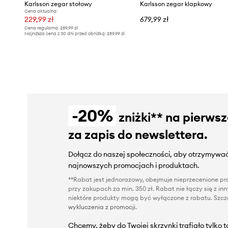
Karlsson zegar stołowy
Karlsson zegar klapkowy
Cena aktualna:
229,99 zł
679,99 zł
Cena regularna:
289,99 zł
Najniższa cena z 30 dni przed obniżką:
289,99 zł
-20%
zniżki** na pierws
za zapis do newslettera.
Dołącz do naszej społeczności, aby otrzymywać
najnowszych promocjach i produktach.
**Rabat jest jednorazowy, obejmuje nieprzecenione pro
przy zakupach za min. 350 zł. Rabat nie łączy się z i
niektóre produkty mogą być wyłączone z rabatu. Szcze
wykluczenia z promocji
.
Chcemy, żeby do Twojej skrzynki trafiało tylko 