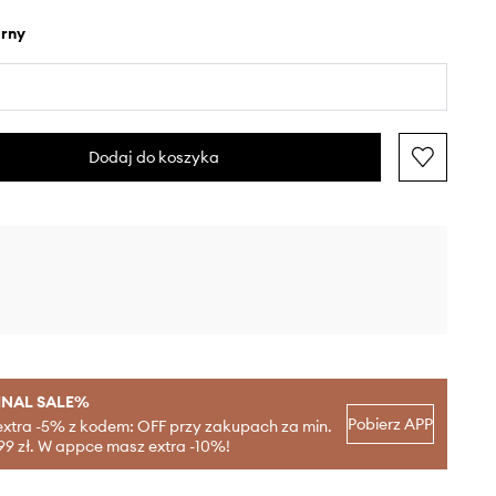
arny
Dodaj do koszyka
INAL SALE%
Pobierz APP
extra -5% z kodem: OFF przy zakupach za min.
99 zł. W appce masz extra -10%!