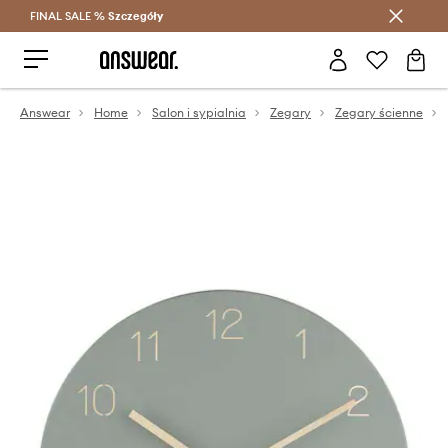
FINAL SALE %
Szczegóły
Oszczędzaj z Answear Club >
Answear
Home
Salon i sypialnia
Zegary
Zegary ścienne