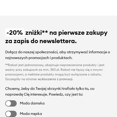
-20%
zniżki** na pierwsze zakupy
za zapis do newslettera.
Dołącz do naszej społeczności, aby otrzymywać informacje o
najnowszych promocjach i produktach.
**Rabat jest jednorazowy, obejmuje nieprzecenione produkty i jest
ważny przy zakupach za min. 350 zł. Rabat nie łączy się z innymi
promocjami, a niektóre produkty mogą być wyłączone z rabatu.
Szczegóły na stronie:
wykluczenia z promocji
.
Chcemy, żeby do Twojej skrzynki trafiało tylko to, co
naprawdę Cię interesuje. Powiedz, czy jest to:
Moda damska
Moda męska