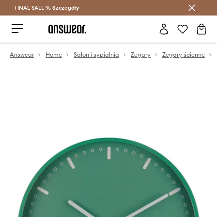
FINAL SALE %
Szczegóły
Oszczędzaj z Answear Club >
Answear
Home
Salon i sypialnia
Zegary
Zegary ścienne