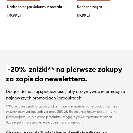
Karlsson zegar ścienny z metalu
Karlsson zegar
179,99 zł
119,99 zł
-20%
zniżki** na pierwsze zakupy
za zapis do newslettera.
Dołącz do naszej społeczności, aby otrzymywać informacje o
najnowszych promocjach i produktach.
**Rabat jest jednorazowy, obejmuje nieprzecenione produkty i jest
ważny przy zakupach za min. 350 zł. Rabat nie łączy się z innymi
promocjami, a niektóre produkty mogą być wyłączone z rabatu.
Szczegóły na stronie:
wykluczenia z promocji
.
Chcemy, żeby do Twojej skrzynki trafiało tylko to, co