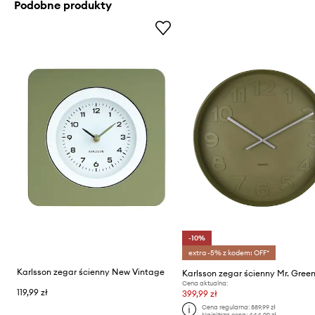
Podobne produkty
-10%
extra -5% z kodem: OFF*
Karlsson zegar ścienny New Vintage
Karlsson zegar ścienny Mr. Gree
Cena aktualna:
119,99 zł
399,99 zł
Cena regularna:
889,99 zł
Najniższa cena:
444,99 zł