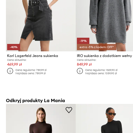
-19%
-40%
extra -5% z kodem: OFF*
Karl Lagerfeld Jeans sukienka
Cena aktualna:
Cena aktualna:
469,99 zł
849,99 zł
Cena regularna:
789,99 zł
Cena regularna:
1329,90 zł
Najniższa cena:
789,99 zł
Najniższa cena:
1059,90 zł
Odkryj produkty La Mania