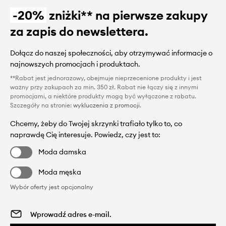
-20%
zniżki** na pierwsze zakupy
za zapis do newslettera.
Dołącz do naszej społeczności, aby otrzymywać informacje o
najnowszych promocjach i produktach.
**Rabat jest jednorazowy, obejmuje nieprzecenione produkty i jest
ważny przy zakupach za min. 350 zł. Rabat nie łączy się z innymi
promocjami, a niektóre produkty mogą być wyłączone z rabatu.
Szczegóły na stronie:
wykluczenia z promocji
.
Chcemy, żeby do Twojej skrzynki trafiało tylko to, co
naprawdę Cię interesuje. Powiedz, czy jest to:
Moda damska
Moda męska
Wybór oferty jest opcjonalny