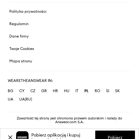
Polityka prywatności
Regulamin
Dane firmy
Twoje Cookies
Mapa strony
WEARETHEANSWEAR IN:
BG
CY
CZ
GR
HR
HU
IT
PL
RO
SI
SK
UA
UA(RU)
Zawartość tej strony jest chroniona prawem autorskim i należy do
Answear.com S.A.
Pobierz aplikację i kupuj
Pobierz