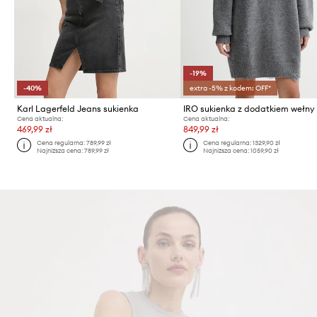
-19%
-40%
extra -5% z kodem: OFF*
Karl Lagerfeld Jeans sukienka
Cena aktualna:
Cena aktualna:
469,99 zł
849,99 zł
Cena regularna:
789,99 zł
Cena regularna:
1329,90 zł
Najniższa cena:
789,99 zł
Najniższa cena:
1059,90 zł