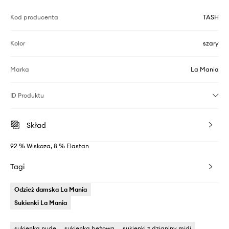
Kod producenta
TASH
Kolor
szary
Marka
La Mania
ID Produktu
Skład
92 % Wiskoza, 8 % Elastan
Tagi
Odzież damska La Mania
Sukienki La Mania
sukienka nude
sukienka beżowa
sukienki z dzianiny midi