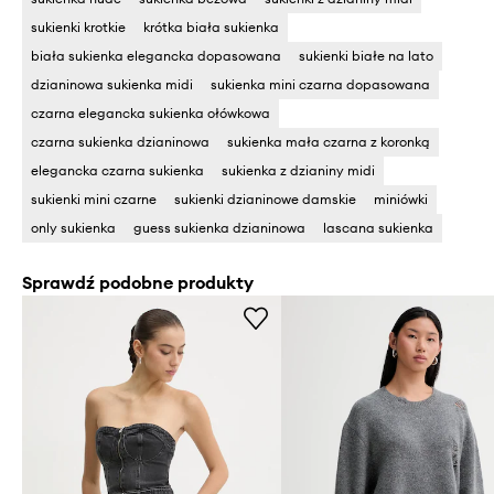
sukienki krotkie
krótka biała sukienka
biała sukienka elegancka dopasowana
sukienki białe na lato
dzianinowa sukienka midi
sukienka mini czarna dopasowana
czarna elegancka sukienka ołówkowa
czarna sukienka dzianinowa
sukienka mała czarna z koronką
elegancka czarna sukienka
sukienka z dzianiny midi
sukienki mini czarne
sukienki dzianinowe damskie
miniówki
only sukienka
guess sukienka dzianinowa
lascana sukienka
Sprawdź podobne produkty