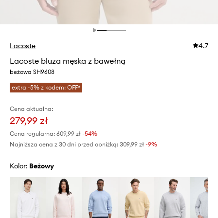
Lacoste
4.7
Lacoste bluza męska z bawełną
beżowa SH9608
extra -5% z kodem: OFF*
Cena aktualna:
279,99 zł
Cena regularna:
609,99 zł
-54%
Najniższa cena z 30 dni przed obniżką:
309,99 zł
 -9%
Kolor:
beżowy