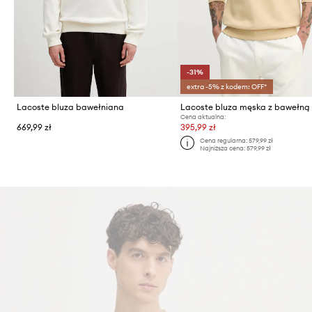
-31%
extra -5% z kodem: OFF*
Lacoste bluza bawełniana
Lacoste bluza męska z bawełną
Cena aktualna:
669,99 zł
395,99 zł
Cena regularna:
579,99 zł
Najniższa cena:
579,99 zł