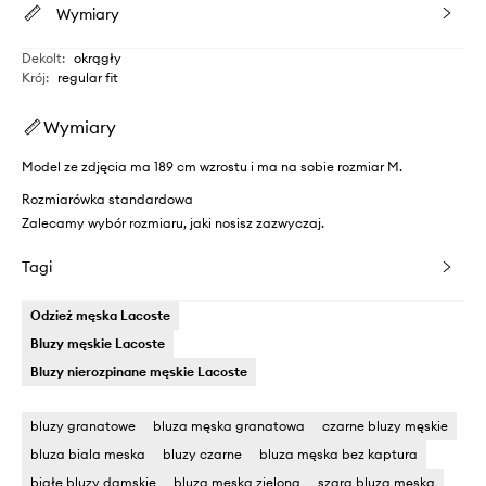
Wymiary
Dekolt
:
okrągły
Krój
:
regular fit
Wymiary
Model ze zdjęcia ma 189 cm wzrostu i ma na sobie rozmiar M.
Rozmiarówka standardowa
Zalecamy wybór rozmiaru, jaki nosisz zazwyczaj.
Tagi
Odzież męska Lacoste
Bluzy męskie Lacoste
Bluzy nierozpinane męskie Lacoste
bluzy granatowe
bluza męska granatowa
czarne bluzy męskie
bluza biala meska
bluzy czarne
bluza męska bez kaptura
białe bluzy damskie
bluza meska zielona
szara bluza męska