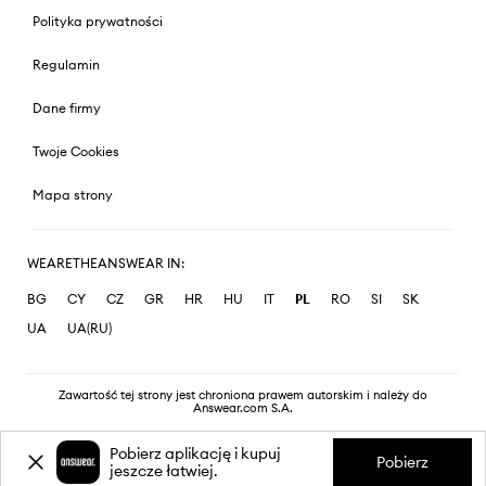
Polityka prywatności
Regulamin
Dane firmy
Twoje Cookies
Mapa strony
WEARETHEANSWEAR IN:
BG
CY
CZ
GR
HR
HU
IT
PL
RO
SI
SK
UA
UA(RU)
Zawartość tej strony jest chroniona prawem autorskim i należy do
Answear.com S.A.
Pobierz aplikację i kupuj
Pobierz
jeszcze łatwiej.