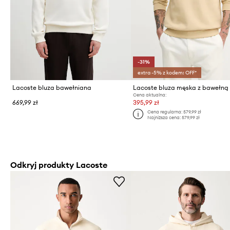
-31%
extra -5% z kodem: OFF*
Lacoste bluza bawełniana
Lacoste bluza męska z bawełną
Cena aktualna:
669,99 zł
395,99 zł
Cena regularna:
579,99 zł
Najniższa cena:
579,99 zł
Odkryj produkty Lacoste