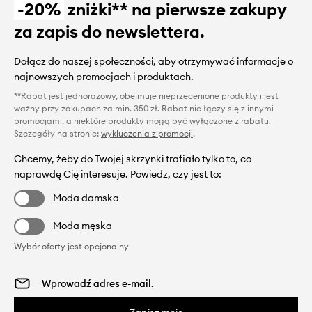
-20%
zniżki** na pierwsze zakupy
za zapis do newslettera.
Dołącz do naszej społeczności, aby otrzymywać informacje o
najnowszych promocjach i produktach.
**Rabat jest jednorazowy, obejmuje nieprzecenione produkty i jest
ważny przy zakupach za min. 350 zł. Rabat nie łączy się z innymi
promocjami, a niektóre produkty mogą być wyłączone z rabatu.
Szczegóły na stronie:
wykluczenia z promocji
.
Chcemy, żeby do Twojej skrzynki trafiało tylko to, co
naprawdę Cię interesuje. Powiedz, czy jest to:
Moda damska
Moda męska
Wybór oferty jest opcjonalny