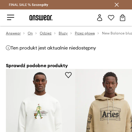
FINAL SALE %
Szczegóły
Oszczędzaj z Answear Club >
Answear
On
Odzież
Bluzy
Przez głowę
New Balance blu
Ten produkt jest aktualnie niedostępny
Sprawdź podobne produkty