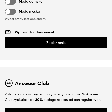
Moda damska
Moda męska
Wybór oferty jest opcjonalny
Zapisz mnie
Answear Club
Załóż konto i oszczędzaj przy każdym zakupie. W Answear
Club zyskujesz do
20%
stałego rabatu od cen regularnych.