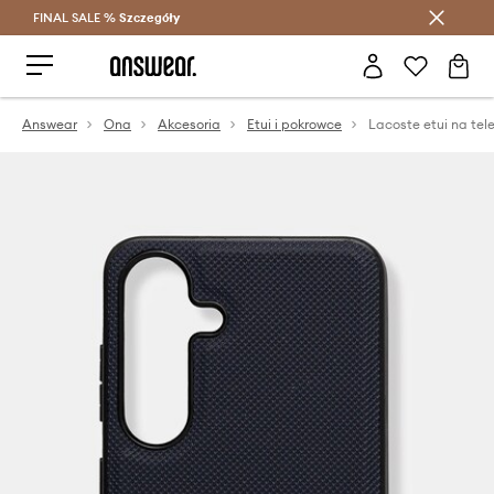
FINAL SALE %
Szczegóły
Oszczędzaj z Answear Club >
Answear
Ona
Akcesoria
Etui i pokrowce