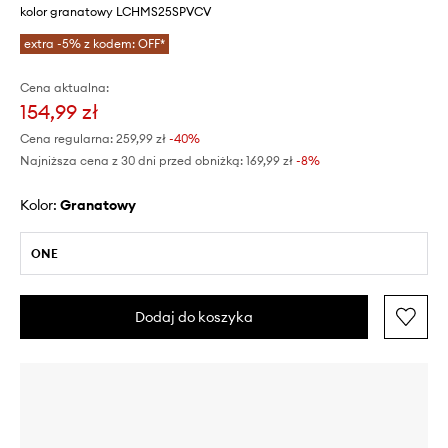
kolor granatowy LCHMS25SPVCV
extra -5% z kodem: OFF*
Cena aktualna:
154,99 zł
Cena regularna:
259,99 zł
-40%
Najniższa cena z 30 dni przed obniżką:
169,99 zł
 -8%
Kolor:
granatowy
ONE
Dodaj do koszyka