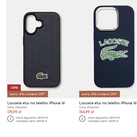
-30%
extra -5% z kodem: OFF*
extra -5% z kodem: OFF*
Lacoste etui na telefon iPhone 16
Cena aktualna:
Cena aktualna:
179,99 zł
154,99 zł
Cena regularna:
259,99 zł
Cena regularna:
259,99 zł
Najniższa cena:
259,99 zł
Najniższa cena:
169,99 zł