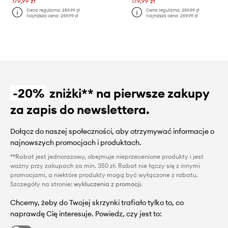
179,99 zł
179,99 zł
Cena regularna:
259,99 zł
Cena regularna:
259,99 zł
Najniższa cena:
259,99 zł
Najniższa cena:
259,99 zł
-20%
zniżki** na pierwsze zakupy
za zapis do newslettera.
Dołącz do naszej społeczności, aby otrzymywać informacje o
najnowszych promocjach i produktach.
**Rabat jest jednorazowy, obejmuje nieprzecenione produkty i jest
ważny przy zakupach za min. 350 zł. Rabat nie łączy się z innymi
promocjami, a niektóre produkty mogą być wyłączone z rabatu.
Szczegóły na stronie:
wykluczenia z promocji
.
Chcemy, żeby do Twojej skrzynki trafiało tylko to, co
naprawdę Cię interesuje. Powiedz, czy jest to: