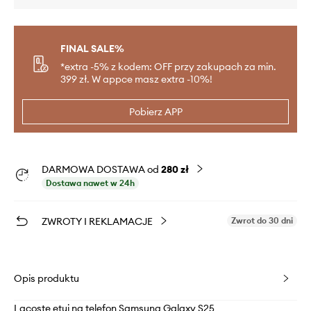
FINAL SALE%
*extra -5% z kodem: OFF przy zakupach za min.
399 zł. W appce masz extra -10%!
Pobierz APP
DARMOWA DOSTAWA od
280 zł
Dostawa nawet w 24h
ZWROTY I REKLAMACJE
Zwrot do 30 dni
Opis produktu
Lacoste etui na telefon Samsung Galaxy S25