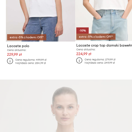
-10%
extra -5% z kodem: OFF*
extra -5% z kodem: OFF*
Lacoste crop top damski baweł
Lacoste polo
Cena aktualna:
Cena aktualna:
224,99 zł
229,99 zł
Cena regularna:
279,99 zł
Cena regularna:
499,99 zł
Najniższa cena:
249,99 zł
Najniższa cena:
254,99 zł