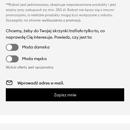
**Rabat jest jednorazowy, obejmuje nieprzecenione produkty i jest
ważny przy zakupach za min. 350 zł. Rabat nie łączy się z innymi
promocjami, a niektóre produkty mogą być wyłączone z rabatu.
Szczegóły na stronie:
wykluczenia z promocji
.
Chcemy, żeby do Twojej skrzynki trafiało tylko to, co
naprawdę Cię interesuje. Powiedz, czy jest to:
Moda damska
Moda męska
Wybór oferty jest opcjonalny
Zapisz mnie