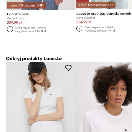
extra -5% z kodem: OFF*
extra -5% z kodem: OFF*
Lacoste crop top damski baweł
Lacoste polo
Cena aktualna:
Cena aktualna:
224,99 zł
229,99 zł
Cena regularna:
279,99 zł
Cena regularna:
499,99 zł
Najniższa cena:
249,99 zł
Najniższa cena:
254,99 zł
Odkryj produkty Lacoste