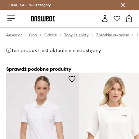
FINAL SALE %
Szczegóły
Oszczędzaj z Answear Club >
Answear
Ona
Odzież
Topy i t-shirty
Z krótkim rękawem
L
Ten produkt jest aktualnie niedostępny
Sprawdź podobne produkty