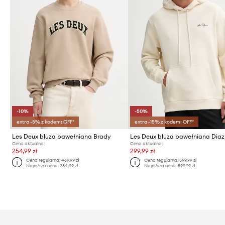
-10%
-50%
extra -5% z kodem: OFF*
extra -15% z kodem: OFF*
Les Deux bluza bawełniana Brady
Les Deux bluza bawełniana Diaz
Cena aktualna:
Cena aktualna:
254,99 zł
299,99 zł
Cena regularna:
469,99 zł
Cena regularna:
599,99 zł
Najniższa cena:
284,99 zł
Najniższa cena:
599,99 zł