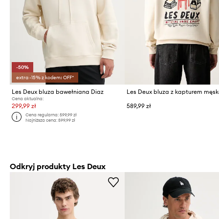
-50%
extra -15% z kodem: OFF*
Les Deux bluza bawełniana Diaz
Cena aktualna:
299,99 zł
589,99 zł
Cena regularna:
599,99 zł
Najniższa cena:
599,99 zł
Odkryj produkty Les Deux