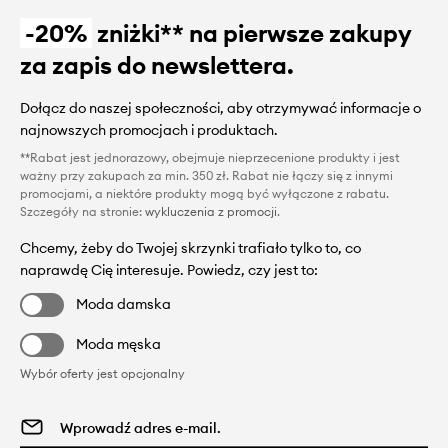
-20%
zniżki** na pierwsze zakupy
za zapis do newslettera.
Dołącz do naszej społeczności, aby otrzymywać informacje o
najnowszych promocjach i produktach.
**Rabat jest jednorazowy, obejmuje nieprzecenione produkty i jest
ważny przy zakupach za min. 350 zł. Rabat nie łączy się z innymi
promocjami, a niektóre produkty mogą być wyłączone z rabatu.
Szczegóły na stronie:
wykluczenia z promocji
.
Chcemy, żeby do Twojej skrzynki trafiało tylko to, co
naprawdę Cię interesuje. Powiedz, czy jest to:
Moda damska
Moda męska
Wybór oferty jest opcjonalny