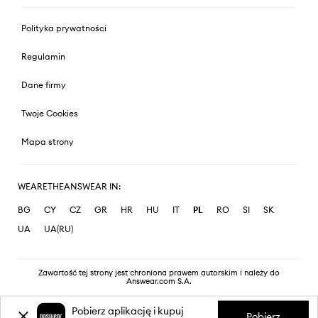
Polityka prywatności
Regulamin
Dane firmy
Twoje Cookies
Mapa strony
WEARETHEANSWEAR IN:
BG
CY
CZ
GR
HR
HU
IT
PL
RO
SI
SK
UA
UA(RU)
Zawartość tej strony jest chroniona prawem autorskim i należy do
Answear.com S.A.
Pobierz aplikację i kupuj
Pobierz