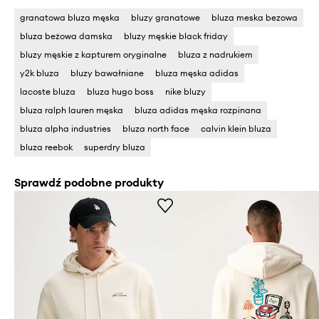
granatowa bluza męska
bluzy granatowe
bluza meska bezowa
bluza beżowa damska
bluzy męskie black friday
bluzy męskie z kapturem oryginalne
bluza z nadrukiem
y2k bluza
bluzy bawałniane
bluza męska adidas
lacoste bluza
bluza hugo boss
nike bluzy
bluza ralph lauren męska
bluza adidas męska rozpinana
bluza alpha industries
bluza north face
calvin klein bluza
bluza reebok
superdry bluza
Sprawdź podobne produkty