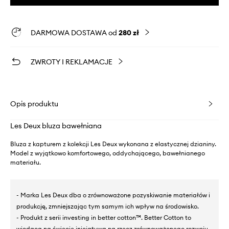
DARMOWA DOSTAWA od
280 zł
ZWROTY I REKLAMACJE
Opis produktu
Les Deux bluza bawełniana
Bluza z kapturem z kolekcji Les Deux wykonana z elastycznej dzianiny.
Model z wyjątkowo komfortowego, oddychającego, bawełnianego
materiału.
- Marka Les Deux dba o zrównoważone pozyskiwanie materiałów i
produkcję, zmniejszając tym samym ich wpływ na środowisko.
- Produkt z serii investing in better cotton™. Better Cotton to
wiodąca na świecie inicjatywa na rzecz zrównoważonego rozwoju