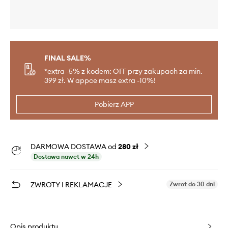
FINAL SALE%
*extra -5% z kodem: OFF przy zakupach za min.
399 zł. W appce masz extra -10%!
Pobierz APP
DARMOWA DOSTAWA od
280 zł
Dostawa nawet w 24h
ZWROTY I REKLAMACJE
Zwrot do 30 dni
Opis produktu