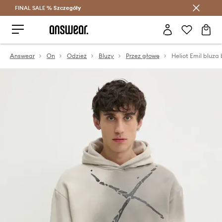
FINAL SALE %
Szczegóły
Oszczędzaj z Answear Club >
Answear
On
Odzież
Bluzy
Przez głowę
Heliot Emil bluza