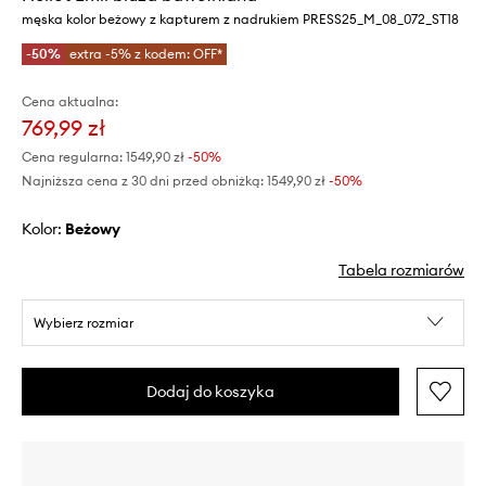
męska kolor beżowy z kapturem z nadrukiem PRESS25_M_08_072_ST18
-50%
extra -5% z kodem: OFF*
Cena aktualna:
769,99 zł
Cena regularna:
1549,90 zł
-50%
Najniższa cena z 30 dni przed obniżką:
1549,90 zł
 -50%
Kolor:
beżowy
Tabela rozmiarów
Wybierz rozmiar
Dodaj do koszyka