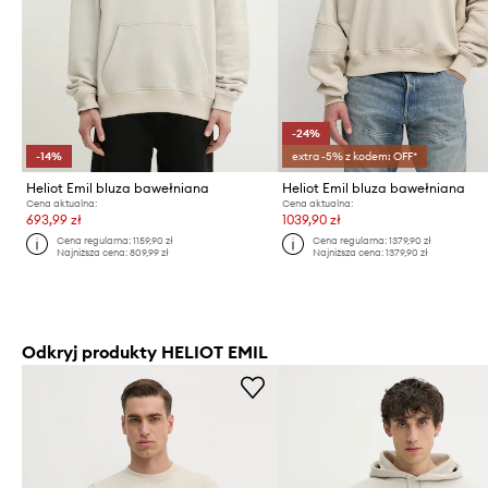
-24%
-14%
extra -5% z kodem: OFF*
Heliot Emil bluza bawełniana
Heliot Emil bluza bawełniana
Cena aktualna:
Cena aktualna:
693,99 zł
1039,90 zł
Cena regularna:
1159,90 zł
Cena regularna:
1379,90 zł
Najniższa cena:
809,99 zł
Najniższa cena:
1379,90 zł
Odkryj produkty HELIOT EMIL