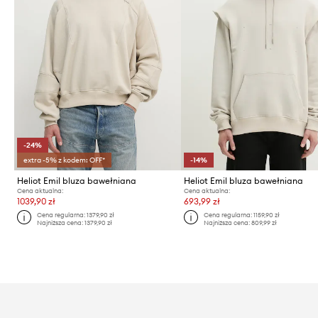
-24%
extra -5% z kodem: OFF*
-14%
Heliot Emil bluza bawełniana
Heliot Emil bluza bawełniana
Cena aktualna:
Cena aktualna:
1039,90 zł
693,99 zł
Cena regularna:
1379,90 zł
Cena regularna:
1159,90 zł
Najniższa cena:
1379,90 zł
Najniższa cena:
809,99 zł