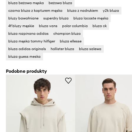
bluza beżowa męska
beżowa bluza
czarna bluza z kapturem męska
bluza z nadrukiem
y2k bluza
bluzy bawałniane
superdry bluza
bluza lacoste męska
4f bluzy męskie
bluza vans
polar columbia
bluza ck
bluza rozpinana adidas
champion bluza
bluza męska tommy hilfiger
bluza ellesse
bluza adidas originals
hollister bluza
bluza salewa
bluza guess meska
Podobne produkty