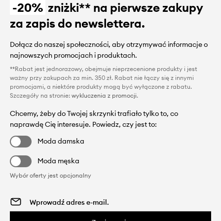
-20%
zniżki** na pierwsze zakupy
za zapis do newslettera.
Dołącz do naszej społeczności, aby otrzymywać informacje o
najnowszych promocjach i produktach.
**Rabat jest jednorazowy, obejmuje nieprzecenione produkty i jest
ważny przy zakupach za min. 350 zł. Rabat nie łączy się z innymi
promocjami, a niektóre produkty mogą być wyłączone z rabatu.
Szczegóły na stronie:
wykluczenia z promocji
.
Chcemy, żeby do Twojej skrzynki trafiało tylko to, co
naprawdę Cię interesuje. Powiedz, czy jest to:
Moda damska
Moda męska
Wybór oferty jest opcjonalny