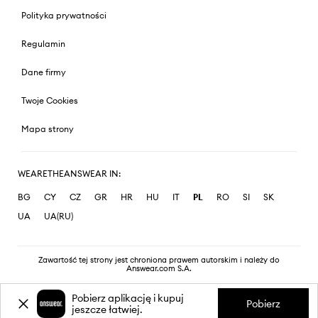
Polityka prywatności
Regulamin
Dane firmy
Twoje Cookies
Mapa strony
WEARETHEANSWEAR IN:
BG
CY
CZ
GR
HR
HU
IT
PL
RO
SI
SK
UA
UA(RU)
Zawartość tej strony jest chroniona prawem autorskim i należy do
Answear.com S.A.
Pobierz aplikację i kupuj
Pobierz
jeszcze łatwiej.