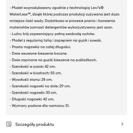
- Model wyprodukowany zgodnie z technologią Levi’s®
WaterLess™, dzięki której podczas produkcji zużywana jest dużo
mniejsza ilość wody. Dodatkowo w procesie prania i barwienia
materiałów zamiast detergentów wykorzystywany jest ozon.
- Luźny krój zapewniający pełną swobodę ruchów.
- Model z regularną talią i zapięciem na guzik i suwak.
- Prosta nogawka na całej długości.
- Dwie wsuwane kieszenie boczne.
- Dwie zapinane na guziki kieszenie na pośladkach.
- Szerokość w pasie: 42 cm.
- Szerokość w biodrach: 55 cm.
- Wysokość stanu: 28 cm.
- Szerokość nogawki na dole: 29 cm.
- Szerokość nogawki: 30 cm.
- Długość nogawki: 42 cm.
- Wymiary podane dla rozmiaru: 31.
Szczegóły produktu