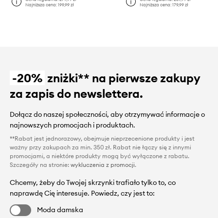
Najniższa cena:
199,99 zł
Najniższa cena:
179,99 zł
-20%
zniżki** na pierwsze zakupy
za zapis do newslettera.
Dołącz do naszej społeczności, aby otrzymywać informacje o
najnowszych promocjach i produktach.
**Rabat jest jednorazowy, obejmuje nieprzecenione produkty i jest
ważny przy zakupach za min. 350 zł. Rabat nie łączy się z innymi
promocjami, a niektóre produkty mogą być wyłączone z rabatu.
Szczegóły na stronie:
wykluczenia z promocji
.
Chcemy, żeby do Twojej skrzynki trafiało tylko to, co
naprawdę Cię interesuje. Powiedz, czy jest to:
Moda damska