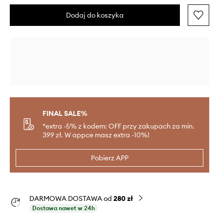
Dodaj do koszyka
FINAL SALE%
*extra -5% z kodem: OFF przy zakupach za min.
399 zł. W appce masz extra -10%!
Pobierz APP
DARMOWA DOSTAWA od
280 zł
Dostawa nawet w 24h