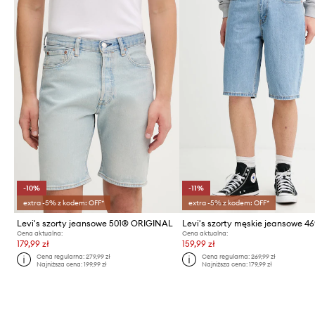
-10%
-11%
extra -5% z kodem: OFF*
extra -5% z kodem: OFF*
Levi's szorty jeansowe 501® ORIGINAL
Cena aktualna:
Cena aktualna:
179,99 zł
159,99 zł
Cena regularna:
279,99 zł
Cena regularna:
269,99 zł
Najniższa cena:
199,99 zł
Najniższa cena:
179,99 zł