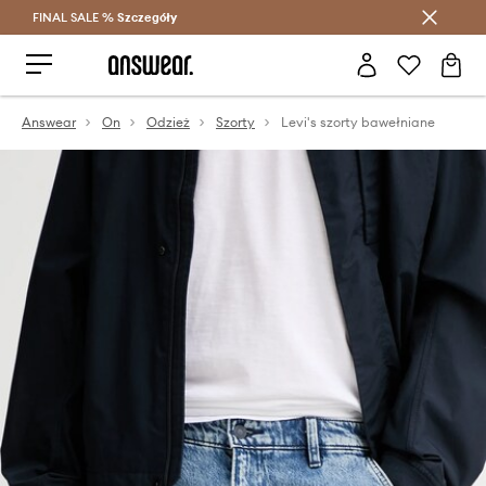
FINAL SALE %
Szczegóły
Oszczędzaj z Answear Club >
Answear
On
Odzież
Szorty
Levi's szorty bawełniane