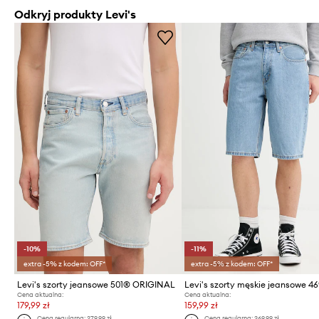
Odkryj produkty Levi's
-10%
-11%
extra -5% z kodem: OFF*
extra -5% z kodem: OFF*
Levi's szorty jeansowe 501® ORIGINAL
Cena aktualna:
Cena aktualna:
179,99 zł
159,99 zł
Cena regularna:
279,99 zł
Cena regularna:
269,99 zł