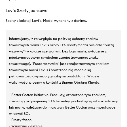
Levi's Szorty jeansowe
Szorty z kolekcji Levi's. Model wykonany z denimu.
Informujemy, iż ze względu na politykę ochrony znaków
towarowych marki Levi's około 10% asortymentu posiada "pustą
wszywkę" (w kolorze czerwonym, bez logo marki, wyłącznie z
międzynarodowym symbolem zarejestrowanego znaku
towarowego). "Pusta wszywka" jest zarejestrowanym znakiem
towarowym marki Levi's i opatrzone nią modele są
pełnowartościowymi, oryginalnymi produktami. W razie
wątpliwości prosimy o kontakt z Biurem Obsługi Klienta.
- Better Cotton Initiative. Produkty, oznaczone tym znakiem,
zawierają przynajmniej 50% bawełny pochodzącej od sprzedawcy
lub marki, należącej do inicjatywy Better Cotton oraz inwestującej
w rozwój BCI.
- Prosty fason.
- Wsuwane kieszenie.