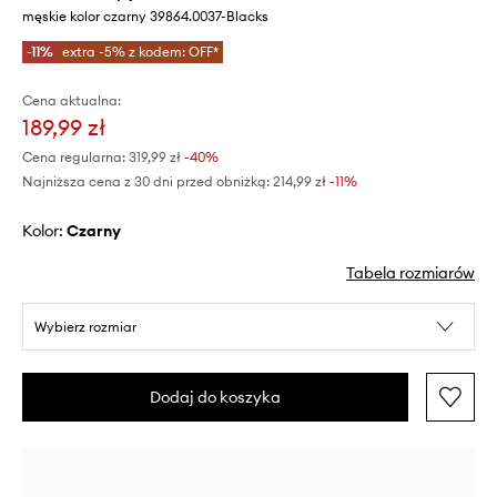
męskie kolor czarny 39864.0037-Blacks
-11%
extra -5% z kodem: OFF*
Cena aktualna:
189,99 zł
Cena regularna:
319,99 zł
-40%
Najniższa cena z 30 dni przed obniżką:
214,99 zł
 -11%
Kolor:
czarny
Tabela rozmiarów
Wybierz rozmiar
Dodaj do koszyka