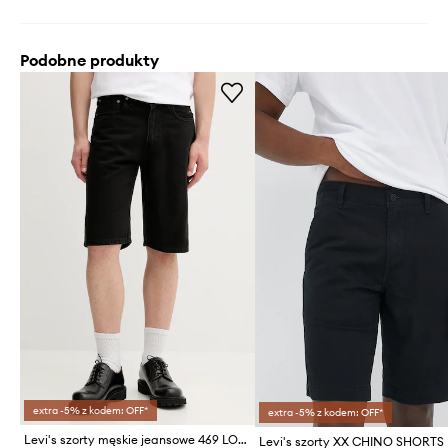
Podobne produkty
extra -5% z kodem: OFF*
extra -5% z kodem: OFF*
Levi's szorty męskie jeansowe 469 LOOSE
Levi's szorty XX CHINO SHORTS I