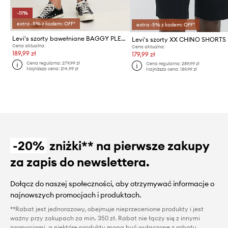
-11%
extra -5% z kodem: OFF*
extra -5% z kodem: OFF*
Levi's szorty bawełniane BAGGY PLEATED
Levi's szorty XX CHINO SHORTS I
Cena aktualna:
Cena aktualna:
189,99 zł
179,99 zł
Cena regularna:
279,99 zł
Cena regularna:
289,99 zł
Najniższa cena:
214,99 zł
Najniższa cena:
189,99 zł
-20%
zniżki** na pierwsze zakupy
za zapis do newslettera.
Dołącz do naszej społeczności, aby otrzymywać informacje o
najnowszych promocjach i produktach.
**Rabat jest jednorazowy, obejmuje nieprzecenione produkty i jest
ważny przy zakupach za min. 350 zł. Rabat nie łączy się z innymi
promocjami, a niektóre produkty mogą być wyłączone z rabatu.