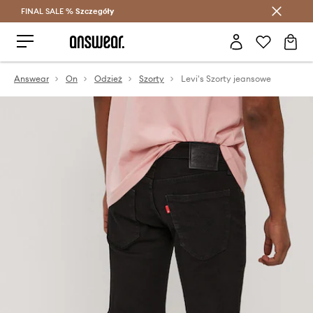
FINAL SALE %
Szczegóły
Oszczędzaj z Answear Club >
Answear
On
Odzież
Szorty
Levi's Szorty jeansowe