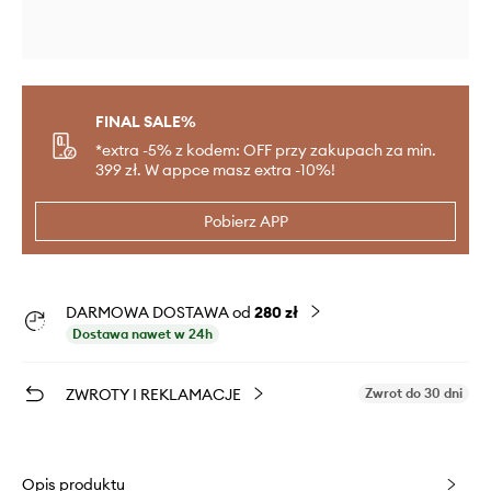
FINAL SALE%
*extra -5% z kodem: OFF przy zakupach za min.
399 zł. W appce masz extra -10%!
Pobierz APP
DARMOWA DOSTAWA od
280 zł
Dostawa nawet w 24h
ZWROTY I REKLAMACJE
Zwrot do 30 dni
Opis produktu