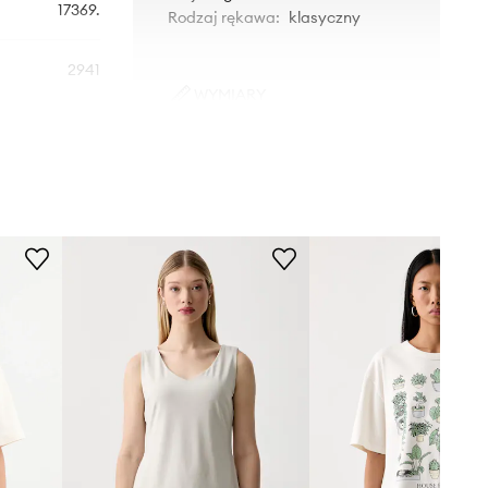
17369.
Rodzaj rękawa
:
klasyczny
2941
WYMIARY
beżowy
Długość
:
57,5 cm
Szerokość pod pachami
:
45,5
Levi's
cm
Wymiary podane dla rozmiaru
:
S
Modelka ze zdjęcia ma 176 cm
wzrostu i ma na sobie rozmiar S.
Rozmiarówka zaniżona
Zalecamy wybór rozmiaru większego,
niż nosisz zazwyczaj.
Tabela rozmiarów