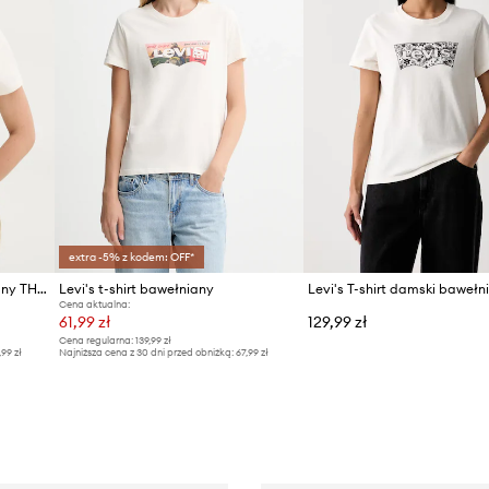
extra -5% z kodem: OFF*
Levi's T-shirt damski bawełniany THE PERFECT
Levi's t-shirt bawełniany
Cena aktualna:
61,99 zł
129,99 zł
Cena regularna:
139,99 zł
,99 zł
Najniższa cena z 30 dni przed obniżką:
67,99 zł