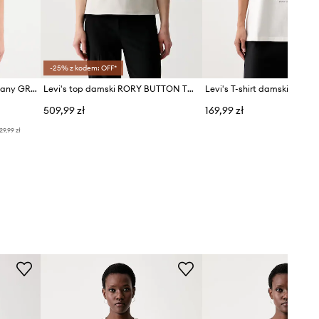
-25% z kodem: OFF*
Levi's T-shirt damski bawełniany GR TABOR
Levi's top damski RORY BUTTON THROUGH SS
509,99 zł
169,99 zł
29,99 zł