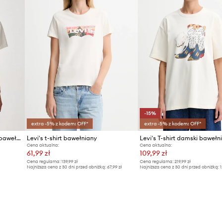
-15%
extra -5% z kodem: OFF*
extra -5% z kodem: OFF*
Levi's T-shirt oversize damski bawełniany GR VINTAGE
Levi's t-shirt bawełniany
Cena aktualna:
Cena aktualna:
61,99 zł
109,99 zł
Cena regularna:
139,99 zł
Cena regularna:
219,99 zł
Najniższa cena z 30 dni przed obniżką:
67,99 zł
Najniższa cena z 30 dni przed obniżką:
1