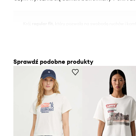
Krój
regular fit
, który pozwala na swobodę ruchów i komf
Wykonanie ze
100% bawełny
, co sprzyja przewiewności 
Elastyczny materiał
, który dopasowuje się do sylwetki,
Sprawdź podobne produkty
Styl
casual
, odpowiedni do różnorodnych, nieformalnych
Okrągły dekolt
, który estetycznie układa się wokół szyi
Wzór z nadrukiem
, dodający modelowi indywidualnego 