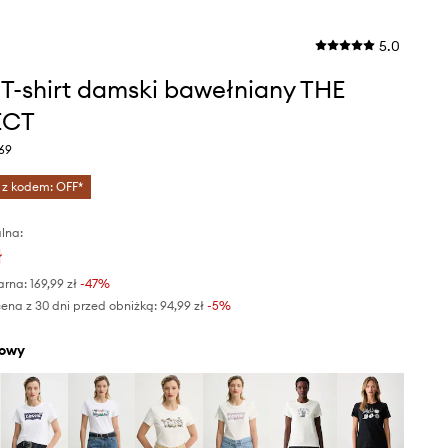
5.0
s T-shirt damski bawełniany THE
ECT
69
 z kodem: OFF*
lna:
ł
arna:
169,99 zł
-47%
ena z 30 dni przed obniżką:
94,99 zł
 -5%
żowy