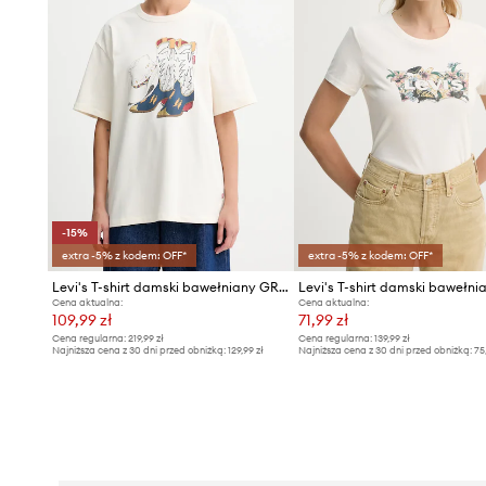
-15%
extra -5% z kodem: OFF*
extra -5% z kodem: OFF*
Levi's T-shirt damski bawełniany GR TABOR
Cena aktualna:
Cena aktualna:
109,99 zł
71,99 zł
Cena regularna:
219,99 zł
Cena regularna:
139,99 zł
Najniższa cena z 30 dni przed obniżką:
129,99 zł
Najniższa cena z 30 dni przed obniżką:
75