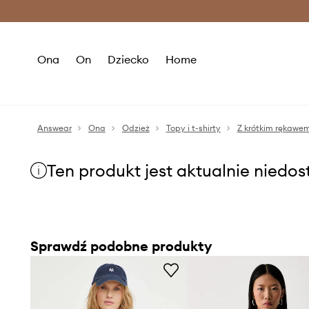
Premium Fashion Benefits >
O
Ona
On
Dziecko
Home
Answear
Ona
Odzież
Topy i t-shirty
Z krótkim rękawe
Ten produkt jest aktualnie niedo
Sprawdź podobne produkty