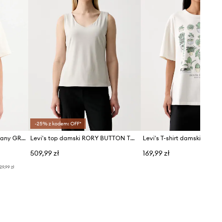
-25% z kodem: OFF*
Levi's T-shirt damski bawełniany GR TABOR
Levi's top damski RORY BUTTON THROUGH SS
509,99 zł
169,99 zł
29,99 zł