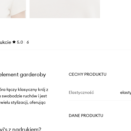
ukcie
5.0
6
y element garderoby
CECHY PRODUKTU
óra łączy klasyczny krój z
Elastyczność
elast
swobodzie ruchów i jest
elu stylizacji, oferując
DANE PRODUKTU
vi's z nadrukiem?