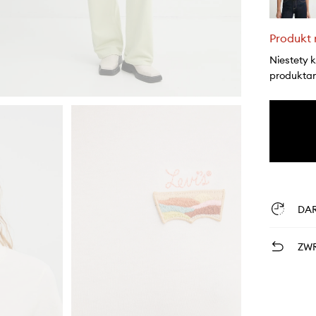
Produkt 
Niestety 
produktami
DA
ZWR