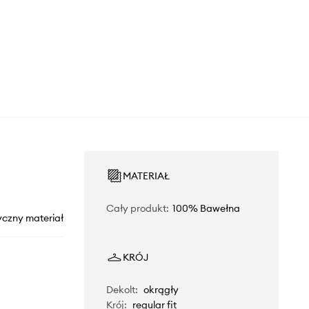
MATERIAŁ
Cały produkt
:
100% Bawełna
yczny materiał
KRÓJ
Dekolt
:
okrągły
Krój
:
regular fit