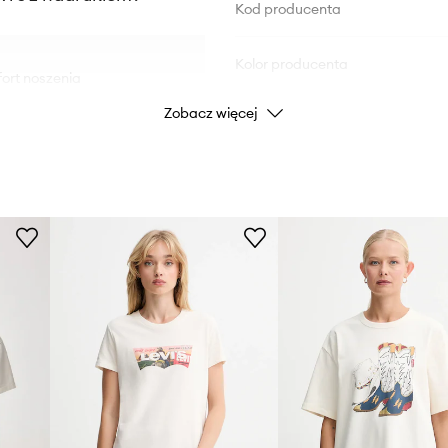
Kod producenta
Kolor producenta
ort noszenia
Zobacz więcej
Kolor
i miękkości
 nie krępując ruchów
Marka
 zestawień
ID Produktu
charakteru