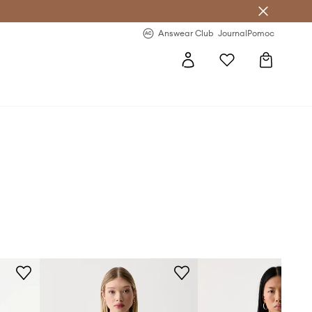
letter >
Regularne nowości >
Answear Club
Journal
Pomoc