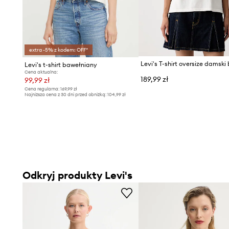
extra -5% z kodem: OFF*
Levi's t-shirt bawełniany
Cena aktualna:
189,99 zł
99,99 zł
Cena regularna:
169,99 zł
Najniższa cena z 30 dni przed obniżką:
104,99 zł
Odkryj produkty Levi's