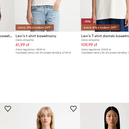
-15%
extra -5% z kodem: OFF*
extra -5% z kodem: OFF*
Levi's T-shirt oversize damski bawełniany GR VINTAGE
Levi's t-shirt bawełniany
Cena aktualna:
Cena aktualna:
61,99 zł
109,99 zł
Cena regularna:
139,99 zł
Cena regularna:
219,99 zł
Najniższa cena z 30 dni przed obniżką:
67,99 zł
Najniższa cena z 30 dni przed obniżką:
1