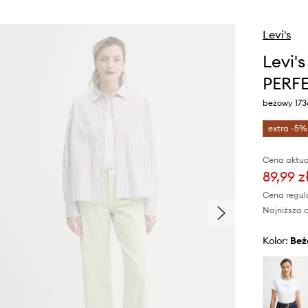
Levi's
Levi'
PERF
beżowy 173
extra -5%
Cena aktua
89,99 z
Cena regul
Najniższa c
Kolor:
be