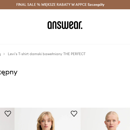
szczędzaj z Answear Club >
FINAL SALE % WIĘKSZE RABATY W APPCE
Dostawa nawet w 24h >
Szczegóły
News
m
Levi's T-shirt damski bawełniany THE PERFECT
stępny