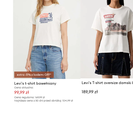
extra -5% z kodem: OFF*
Levi's t-shirt bawełniany
Cena aktualna:
189,99 zł
99,99 zł
Cena regularna:
169,99 zł
Najniższa cena z 30 dni przed obniżką:
104,99 zł