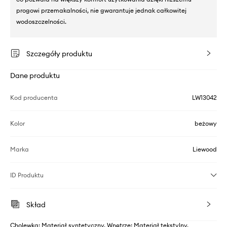
progowi przemakalności, nie gwarantuje jednak całkowitej
wodoszczelności.
Szczegóły produktu
Dane produktu
Kod producenta
LW13042
Kolor
beżowy
Marka
Liewood
ID Produktu
Skład
Cholewka: Materiał syntetyczny, Wnętrze: Materiał tekstylny,