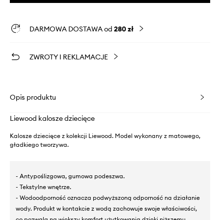
DARMOWA DOSTAWA od
280 zł
ZWROTY I REKLAMACJE
Opis produktu
Liewood kalosze dziecięce
Kalosze dziecięce z kolekcji Liewood. Model wykonany z matowego,
gładkiego tworzywa.
- Antypoślizgowa, gumowa podeszwa.
- Tekstylne wnętrze.
- Wodoodporność oznacza podwyższoną odporność na działanie
wody. Produkt w kontakcie z wodą zachowuje swoje właściwości,
co pozwala na większy komfort użytkowania dzięki niższemu