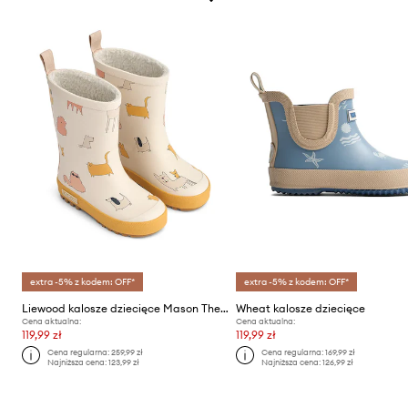
extra -5% z kodem: OFF*
extra -5% z kodem: OFF*
Liewood kalosze dziecięce Mason Thermo Rainboot
Wheat kalosze dziecięce
Cena aktualna:
Cena aktualna:
119,99 zł
119,99 zł
Cena regularna:
259,99 zł
Cena regularna:
169,99 zł
Najniższa cena:
123,99 zł
Najniższa cena:
126,99 zł