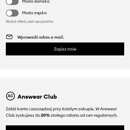
Moda damska
Moda męska
Wybór oferty jest opcjonalny
Zapisz mnie
Answear Club
Załóż konto i oszczędzaj przy każdym zakupie. W Answear
Club zyskujesz do
20%
stałego rabatu od cen regularnych.