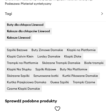
Podeszwa: Materiał syntetyczny
Tagi
Buty dla chłopca Liewood
Kalosze dla chłopców Liewood
Kalosze Liewood
Szpilki Beżowe
Buty Zimowe Damskie
Klapki na Platformie
Klapki Calvin Klein
Lordsy Damskie
Klapki Złote
Trampki na Platformie
Skórzane Trampki Damskie
Białe trampki
Klapki Na Słupku
Szpilki Różowe
Buty Na Platformie
Skórzane Szpilki
Sznurowane botki
Kurtki Pikowane Damskie
Kurtka Przejściowa Damska
Guess Szpilki
Trampki Czarne
Czarne Klapki Damskie
Sprawdź podobne produkty