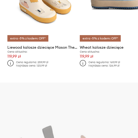
extra -5% z kodem: OFF*
extra -5% z kodem: OFF*
Liewood kalosze dziecięce Mason Thermo Rainboot
Wheat kalosze dziecięce
Cena aktualna:
Cena aktualna:
119,99 zł
119,99 zł
Cena regularna:
259,99 zł
Cena regularna:
169,99 zł
Najniższa cena:
123,99 zł
Najniższa cena:
126,99 zł