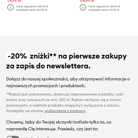
119,99 zł
109,99 zł
Cena regularna:
259,99 zł
Cena regularna:
189,99 zł
Najniższa cena:
123,99 zł
Najniższa cena:
114,99 zł
-20%
zniżki** na pierwsze zakupy
za zapis do newslettera.
Dołącz do naszej społeczności, aby otrzymywać informacje o
najnowszych promocjach i produktach.
**Rabat jest jednorazowy, obejmuje nieprzecenione produkty i jest
ważny przy zakupach za min. 350 zł. Rabat nie łączy się z innymi
promocjami, a niektóre produkty mogą być wyłączone z rabatu.
Szczegóły na stronie:
wykluczenia z promocji
.
Chcemy, żeby do Twojej skrzynki trafiało tylko to, co
naprawdę Cię interesuje. Powiedz, czy jest to: